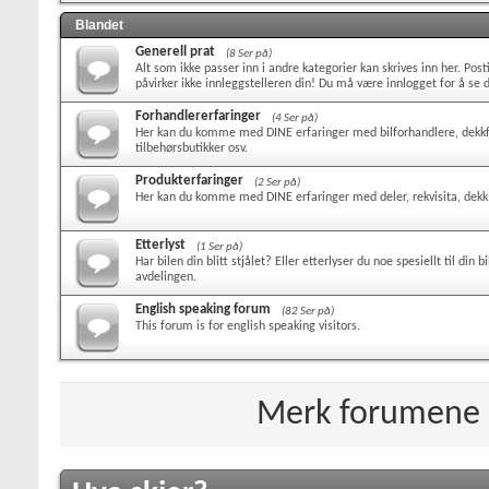
Blandet
Generell prat
(8 Ser på)
Alt som ikke passer inn i andre kategorier kan skrives inn her. Pos
påvirker ikke innleggstelleren din! Du må være innlogget for å se
Forhandlererfaringer
(4 Ser på)
Her kan du komme med DINE erfaringer med bilforhandlere, dekkf
tilbehørsbutikker osv.
Produkterfaringer
(2 Ser på)
Her kan du komme med DINE erfaringer med deler, rekvisita, dekk, 
Etterlyst
(1 Ser på)
Har bilen din blitt stjålet? Eller etterlyser du noe spesiellt til din b
avdelingen.
English speaking forum
(82 Ser på)
This forum is for english speaking visitors.
Merk forumene 