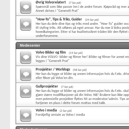
Øvrig Volvorelatert
(7 Ser på)
Spørsmål som ikke passer inn i de andre forum. Kjøpsråd og mer 
Annet skrives i "Generelt Prat"
"How-To", Tips & Triks, Guider
(34 Ser på)
Her kan du dele dine tips og triks med andre. "How-To" guider osv. 
til styling triks. Alt utføres på eget ansvar. Har du noe å bidra pos
hovedkategorien. Etter vi har kvalitetssikret tråden blir den flyttet 
underforumene.
Mediesenter
Volvo Bilder og film
(14 Ser på)
Vis dine VOLVO -bilder og filmer her! Bilder og filmer for annet en
legges i "Generelt Prat"
Prosjekter / Worklogs
(48 Ser på)
Her kan du legge ut bilder og annen informasjon hvis du f.eks. driv
eller fikser på Volvo'en din.
Gullprosjekter
(7 Ser på)
Her kan du legge ut bilder og annen informasjon hvis du f.eks. skal
gjøre større modifikasjoner på din Volvo. NB! Brukere kan ikke opp
men potensielle prosjekter flyttes hit av moderator/admin. Tips 
fortjener en plass i dette forum mottas med takk.
Volvo i media
(2 Ser på)
Forskjellig omtale av Volvo i media