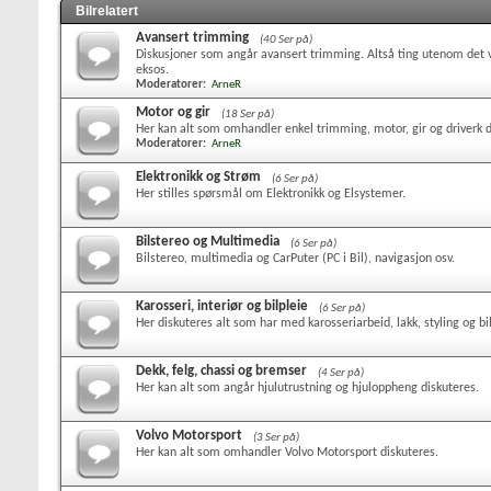
Bilrelatert
Avansert trimming
(40 Ser på)
Diskusjoner som angår avansert trimming. Altså ting utenom det va
eksos.
Moderatorer:
ArneR
Motor og gir
(18 Ser på)
Her kan alt som omhandler enkel trimming, motor, gir og driverk d
Moderatorer:
ArneR
Elektronikk og Strøm
(6 Ser på)
Her stilles spørsmål om Elektronikk og Elsystemer.
Bilstereo og Multimedia
(6 Ser på)
Bilstereo, multimedia og CarPuter (PC i Bil), navigasjon osv.
Karosseri, interiør og bilpleie
(6 Ser på)
Her diskuteres alt som har med karosseriarbeid, lakk, styling og bil
Dekk, felg, chassi og bremser
(4 Ser på)
Her kan alt som angår hjulutrustning og hjuloppheng diskuteres.
Volvo Motorsport
(3 Ser på)
Her kan alt som omhandler Volvo Motorsport diskuteres.