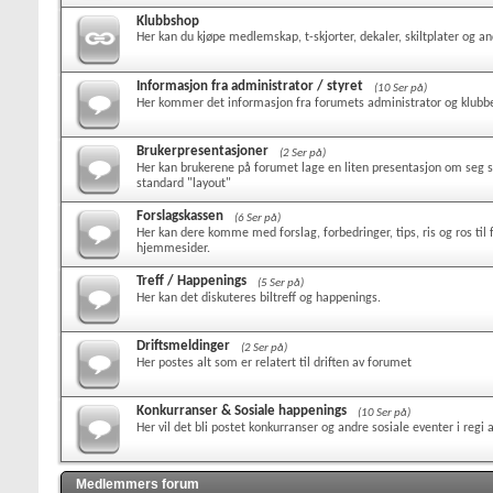
Klubbshop
Her kan du kjøpe medlemskap, t-skjorter, dekaler, skiltplater og a
Informasjon fra administrator / styret
(10 Ser på)
Her kommer det informasjon fra forumets administrator og klubbe
Brukerpresentasjoner
(2 Ser på)
Her kan brukerene på forumet lage en liten presentasjon om seg se
standard "layout"
Forslagskassen
(6 Ser på)
Her kan dere komme med forslag, forbedringer, tips, ris og ros til
hjemmesider.
Treff / Happenings
(5 Ser på)
Her kan det diskuteres biltreff og happenings.
Driftsmeldinger
(2 Ser på)
Her postes alt som er relatert til driften av forumet
Konkurranser & Sosiale happenings
(10 Ser på)
Her vil det bli postet konkurranser og andre sosiale eventer i regi
Medlemmers forum