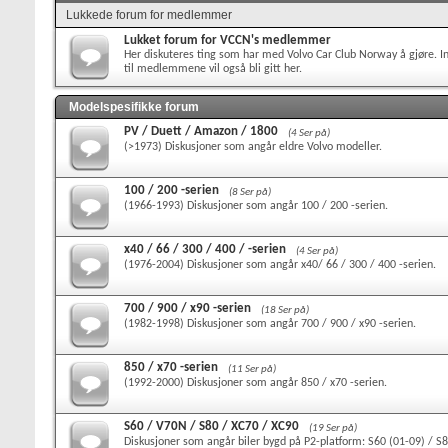
Lukkede forum for medlemmer
Lukket forum for VCCN's medlemmer
Her diskuteres ting som har med Volvo Car Club Norway å gjøre. In
til medlemmene vil også bli gitt her.
Modelspesifikke forum
PV / Duett / Amazon / 1800
(4 Ser på)
(>1973) Diskusjoner som angår eldre Volvo modeller.
100 / 200 -serien
(8 Ser på)
(1966-1993) Diskusjoner som angår 100 / 200 -serien.
x40 / 66 / 300 / 400 / -serien
(4 Ser på)
(1976-2004) Diskusjoner som angår x40/ 66 / 300 / 400 -serien.
700 / 900 / x90 -serien
(18 Ser på)
(1982-1998) Diskusjoner som angår 700 / 900 / x90 -serien.
850 / x70 -serien
(11 Ser på)
(1992-2000) Diskusjoner som angår 850 / x70 -serien.
S60 / V70N / S80 / XC70 / XC90
(19 Ser på)
Diskusjoner som angår biler bygd på P2-platform: S60 (01-09) / S