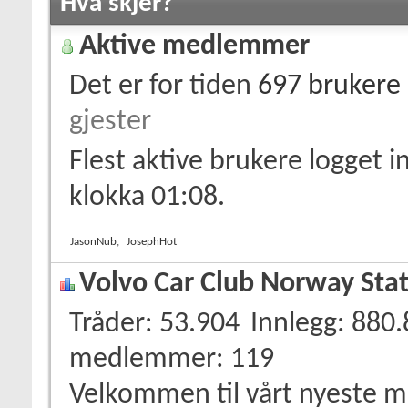
Hva skjer?
Aktive medlemmer
Det er for tiden
697 brukere
gjester
Flest aktive brukere logget 
klokka 01:08.
JasonNub
,
JosephHot
Volvo Car Club Norway Stat
Tråder
53.904
Innlegg
880.
medlemmer
119
Velkommen til vårt nyeste 