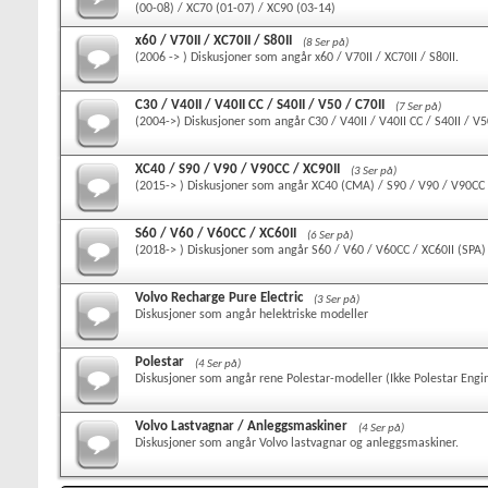
(00-08) / XC70 (01-07) / XC90 (03-14)
x60 / V70II / XC70II / S80II
(8 Ser på)
(2006 -> ) Diskusjoner som angår x60 / V70II / XC70II / S80II.
C30 / V40II / V40II CC / S40II / V50 / C70II
(7 Ser på)
(2004->) Diskusjoner som angår C30 / V40II / V40II CC / S40II / V50
XC40 / S90 / V90 / V90CC / XC90II
(3 Ser på)
(2015-> ) Diskusjoner som angår XC40 (CMA) / S90 / V90 / V90CC 
S60 / V60 / V60CC / XC60II
(6 Ser på)
(2018-> ) Diskusjoner som angår S60 / V60 / V60CC / XC60II (SPA)
Volvo Recharge Pure Electric
(3 Ser på)
Diskusjoner som angår helektriske modeller
Polestar
(4 Ser på)
Diskusjoner som angår rene Polestar-modeller (Ikke Polestar Engi
Volvo Lastvagnar / Anleggsmaskiner
(4 Ser på)
Diskusjoner som angår Volvo lastvagnar og anleggsmaskiner.