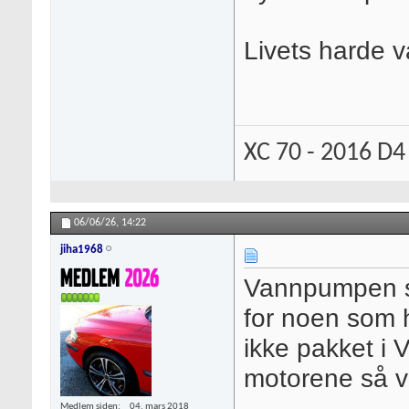
Livets harde v
XC 70 - 2016 D4
06/06/26,
14:22
jiha1968
Vannpumpen st
for noen som h
ikke pakket i V
motorene så vi
Medlem siden
04. mars 2018