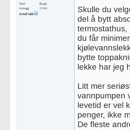
Sted
Bjugn
Skulle du velg
Innlegg
2.946
Antall takk
del å bytt abso
termostathus, 
du får minimer
kjølevannslek
bytte toppakn
lekke har jeg h
Litt mer seriø
vannpumpen ve
levetid er vel
penger, ikke 
De fleste and