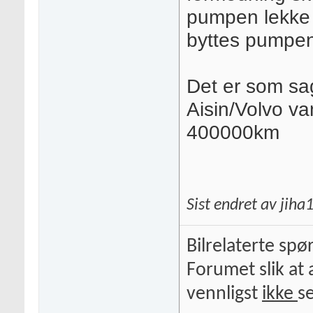
pumpen lekke i
byttes pumpen
Det er som sa
Aisin/Volvo v
400000km
Sist endret av jih
Bilrelaterte spø
Forumet slik at 
vennligst
ikke
s