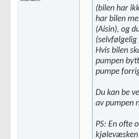
Antall takk
(bilen har i
har bilen me
(Aisin), og 
(selvfølgelig
Hvis bilen sk
pumpen bytte
pumpe forri
Du kan be ve
av pumpen n
PS: En ofte 
kjølevæsken 