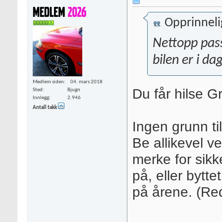
Opprinneli
Nettopp pass
bilen er i da
Medlem siden
04. mars 2018
Du får hilse 
Sted
Bjugn
Innlegg
2.946
Antall takk
Ingen grunn t
Be allikevel v
merke for sikke
på, eller bytt
på årene. (Red