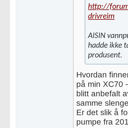
http://foru
drivreim
AISIN vannpu
hadde ikke t
produsent.
Hvordan finne
på min XC70 - 
blitt anbefalt
samme slengen
Er det slik å f
pumpe fra 2016