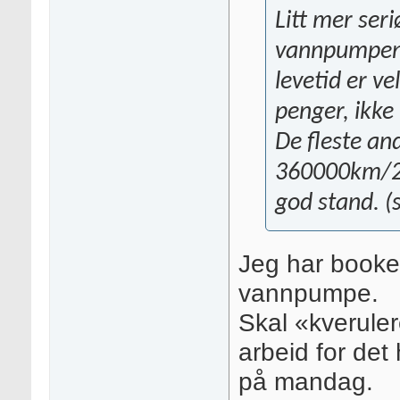
Litt mer ser
vannpumpen 
levetid er ve
penger, ikke
De fleste an
360000km/20
god stand. (
Jeg har booket
vannpumpe.
Skal «kveruler
arbeid for det 
på mandag.