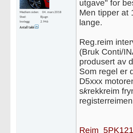
utgave" for be
Men tipper at 
Medlem siden
04. mars 2018
Sted
Bjugn
lange.
Innlegg
2.946
Antall takk
Reg.reim inter
(Bruk Conti/IN
produsert av d
Som regel er d
D5xxx motoren
s
k
rekkreim fry
registerreimen
Reim_5PK121