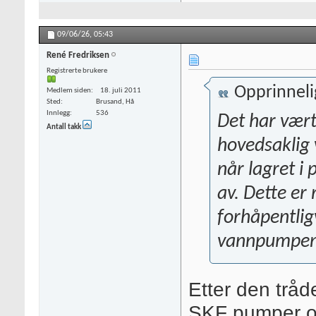
09/06/26,
05:43
René Fredriksen
Registrerte brukere
Opprinneli
Medlem siden
18. juli 2011
Sted
Brusand, Hå
Innlegg
536
Det har vær
Antall takk
hovedsaklig 
når lagret i
av. Dette er 
forhåpentlig
vannpumpen 
Etter den tråd
SKF pumper o