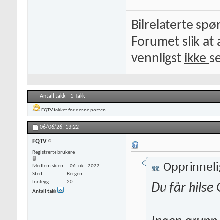
Bilrelaterte spø
Forumet slik at 
vennligst
ikke
s
Antall takk - 1 Takk
FQTV
takket for denne posten
06/06/26,
13:22
FQTV
Registrerte brukere
Opprinneli
Medlem siden
06. okt. 2022
Sted
Bergen
Innlegg
20
Du får hilse
Antall takk