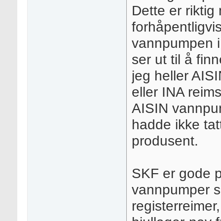
Dette er rikti
forhåpentligvi
vannpumpen i 
ser ut til å fi
jeg heller AIS
eller INA reims
AISIN vannpump
hadde ikke ta
produsent.
SKF er gode p
vannpumper så 
registerreimer