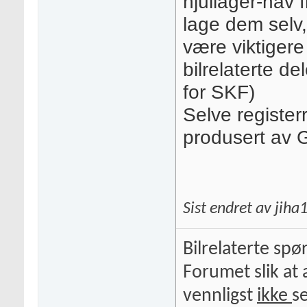
hjullager-nav 
lage dem selv,
være viktigere 
bilrelaterte d
for SKF)
Selve registe
produsert av 
Sist endret av jih
Bilrelaterte spø
Forumet slik at 
vennligst
ikke
s