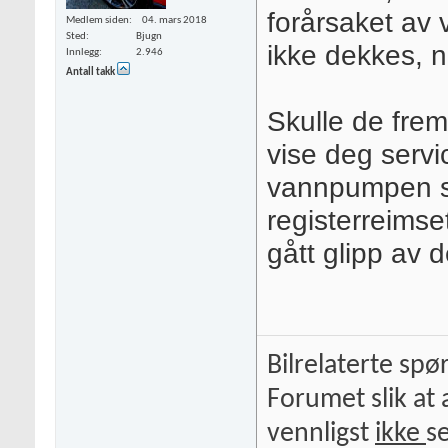
forårsaket av
Medlem siden
04. mars 2018
Sted
Bjugn
ikke dekkes, n
Innlegg
2.946
Antall takk
Skulle de fre
vise deg servi
vannpumpen sk
registerreimset
gått glipp av d
Bilrelaterte spø
Forumet slik at 
vennligst
ikke
s