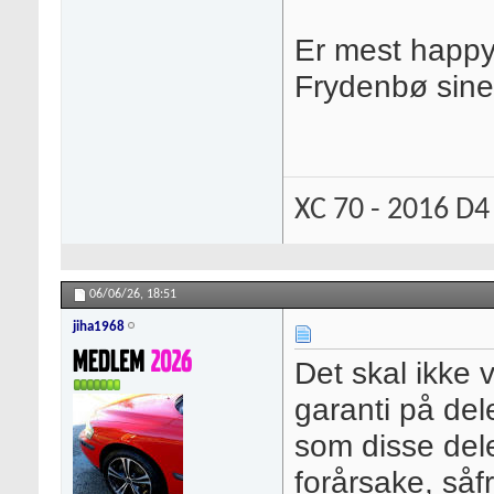
Er mest happy 
Frydenbø sine
XC 70 - 2016 D4
06/06/26,
18:51
jiha1968
Det skal ikke 
garanti på del
som disse del
forårsake, såf