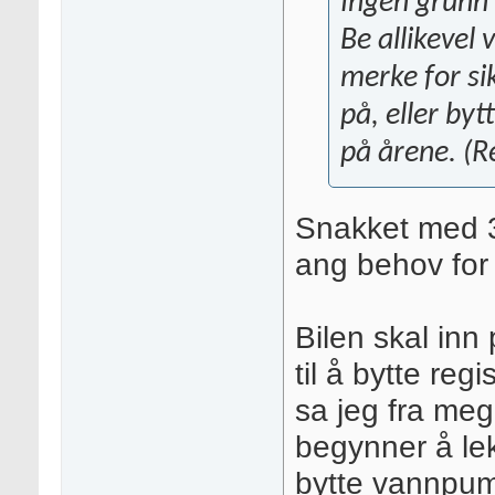
Ingen grunn 
Be allikevel 
merke for sik
på, eller by
på årene. (R
Snakket med 3 
ang behov for
Bilen skal inn 
til å bytte re
sa jeg fra me
begynner å lek
bytte vannpu