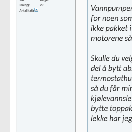
Sted
Bergen
Innlegg
20
Vannpumpen 
Antall takk
for noen som
ikke pakket i
motorene så 
Skulle du ve
del å bytt ab
termostathu
så du får mi
kjølevannsle
bytte toppak
lekke har jeg