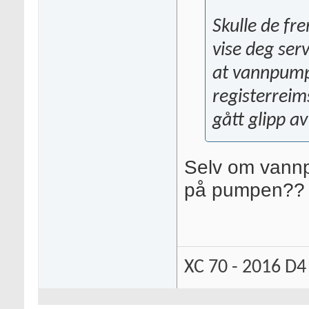
Skulle de fr
vise deg ser
at vannpump
registerreims
gått glipp av
Selv om vannp
på pumpen??
XC 70 - 2016 D4