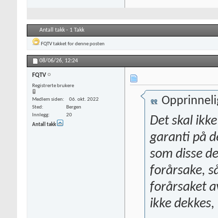
Antall takk - 1 Takk
FQTV
takket for denne posten
08/06/26,
12:24
FQTV
Registrerte brukere
Opprinneli
Medlem siden
06. okt. 2022
Sted
Bergen
Innlegg
20
Det skal ikk
Antall takk
garanti på d
som disse de
forårsake, s
forårsaket a
ikke dekkes,