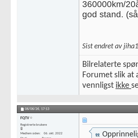
360000km/20år
god stand. (så
Sist endret av jih
Bilrelaterte spø
Forumet slik at 
vennligst
ikke
s
06/06/26,
17:13
FQTV
Registrerte brukere
Opprinneli
Medlem siden
06. okt. 2022