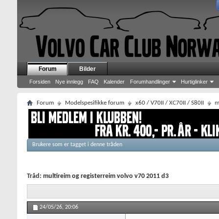
Forum
Bilder
Forsiden
Nye innlegg
FAQ
Kalender
Forumhandlinger
Hurtiglinker
Forum
Modelspesifikke forum
x60 / V70II / XC70II / S80II
m
Brukere som er tagget i denne tråden
Tråd:
multireim og registerreim volvo v70 2011 d3
24/05/26,
20:06