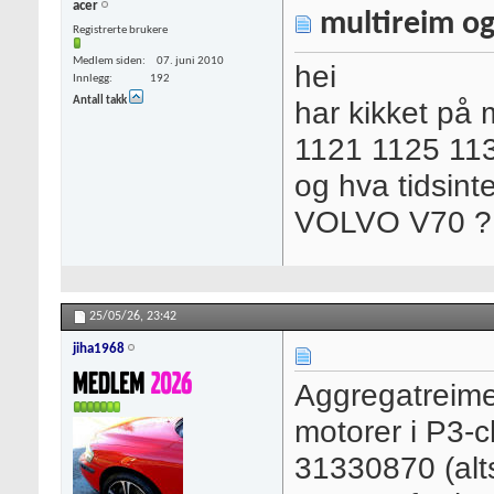
acer
multireim og
Registrerte brukere
Medlem siden
07. juni 2010
hei
Innlegg
192
Antall takk
har kikket på m
1121 1125 11
og hva tidsint
VOLVO V70 ?
25/05/26,
23:42
jiha1968
Aggregatreime
motorer i P3-c
31330870 (alts