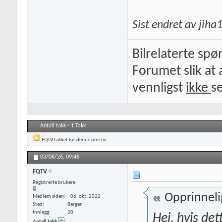
Sist endret av jih
Bilrelaterte spø
Forumet slik at 
vennligst
ikke
s
Antall takk - 1 Takk
FQTV
takket for denne posten
03/06/26,
09:46
FQTV
Registrerte brukere
Opprinneli
Medlem siden
06. okt. 2022
Sted
Bergen
Innlegg
20
Hei, hvis det