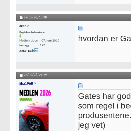
27/05/26,
18:38
acer
Registrerte brukere
hvordan er Ga
Medlem siden
07. juni 2010
Innlegg
192
Antall takk
27/05/26,
21:19
jiha1968
Gates har god
som regel i be
produsentene.
jeg vet)