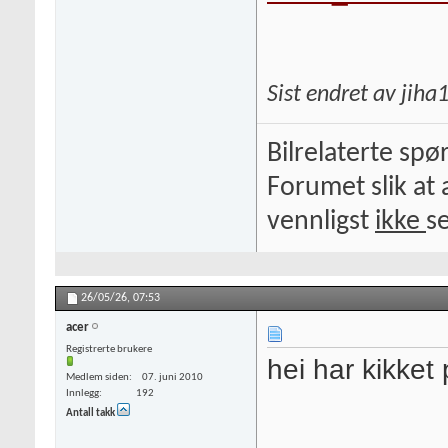
Sist endret av jih
Bilrelaterte spø
Forumet slik at 
vennligst
ikke
s
26/05/26,
07:53
acer
Registrerte brukere
hei har kikket
Medlem siden
07. juni 2010
Innlegg
192
Antall takk