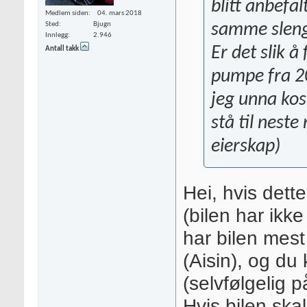
blitt anbefa
Medlem siden
04. mars 2018
samme slenge
Sted
Bjugn
Innlegg
2.946
Er det slik å
Antall takk
pumpe fra 20
jeg unna kos
stå til neste
eierskap)
Hei, hvis dett
(bilen har ikk
har bilen mest
(Aisin), og du
(selvfølgelig 
Hvis bilen skal