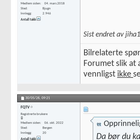
Medlem siden
04. mars 2018
Sted
Bjugn
Innlegg
2.946
Antall takk
Sist endret av jih
Bilrelaterte spø
Forumet slik at 
vennligst
ikke
s
30/05/26,
09:21
FQTV
Registrerte brukere
Opprinneli
Medlem siden
06. okt. 2022
Sted
Bergen
Innlegg
20
Da bør du kan
Antall takk