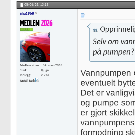
08/06/26,
13:13
jiha1968
Opprinneli
Selv om van
på pumpen?
Medlem siden
04. mars 2018
Vannpumpen og
Sted
Bjugn
Innlegg
2.946
eventuelt bytt
Antall takk
Det er vanlig
og pumpe som
er gjort skikke
vannpumpens i
formodning sku