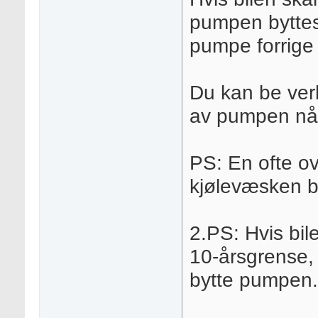
pumpen byttes, 
pumpe forrige
Du kan be verk
av pumpen når
PS: En ofte ov
kjølevæsken bl
2.PS: Hvis bile
10-årsgrense, 
bytte pumpen.