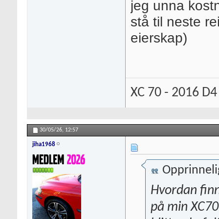
jeg unna kost
stå til neste r
eierskap)
XC 70 - 2016 D4
30/05/26,
12:57
jiha1968
Opprinneli
Hvordan finn
på min XC70 