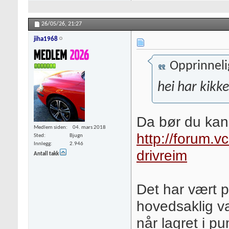
26/05/26,
21:27
jiha1968
Opprinneli
hei har kikk
Da bør du kansk
Medlem siden
04. mars 2018
http://forum.v
Sted
Bjugn
Innlegg
2.946
drivreim
Antall takk
Det har vært 
hovedsaklig va
når lagret i p