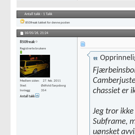
Antall takk - 1 Takk
850freak
takket for denne posten
16/05/26,
21:24
850freak
Registrerte brukere
Opprinneli
Fjærbeinsbol
Camberjuste
Medlem siden
27. feb. 2011
Sted
Østfold/Sarpsborg
chassiet er 
Innlegg
354
Antall takk
Jeg tror ikk
Subframe, me
uønsket avvi