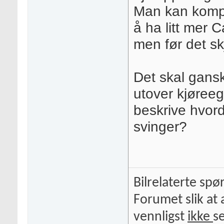
Man kan kompe
å ha litt mer 
men før det skj
Det skal ganske
utover kjøreeg
beskrive hvord
svinger?
Bilrelaterte spø
Forumet slik at 
vennligst
ikke
s