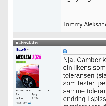
Tommy Aleksan
16/05/26,
18:50
jiha1968
Nja, Camber k
din likens som
toleransen (sl
som fester fjæ
samme tolera
Medlem siden
04. mars 2018
Sted
Bjugn
endring i spissi
Innlegg
2.946
Antall takk