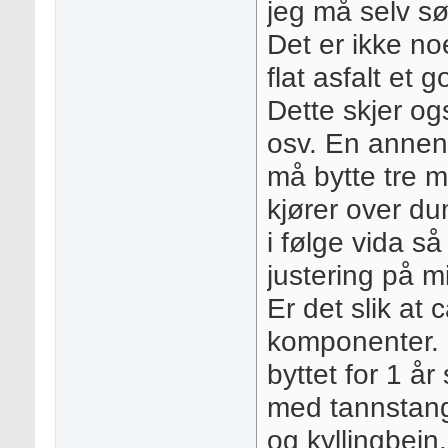
jeg må selv sør
Det er ikke noe
flat asfalt et 
Dette skjer ogs
osv. En annen 
må bytte tre mo
kjører over du
i følge vida s
justering på mi
Er det slik at 
komponenter. 
byttet for 1 å
med tannstang.
og kyllingbein.