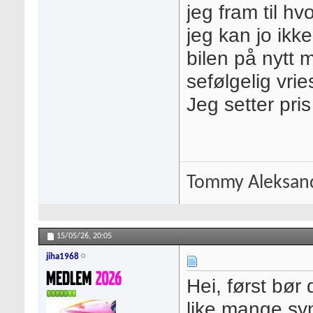
jeg fram til hv
jeg kan jo ikk
bilen på nytt 
sefølgelig vrie
Jeg setter pris
Tommy Aleksan
15/05/26,
20:05
jiha1968
Hei, først bør
like mange syn