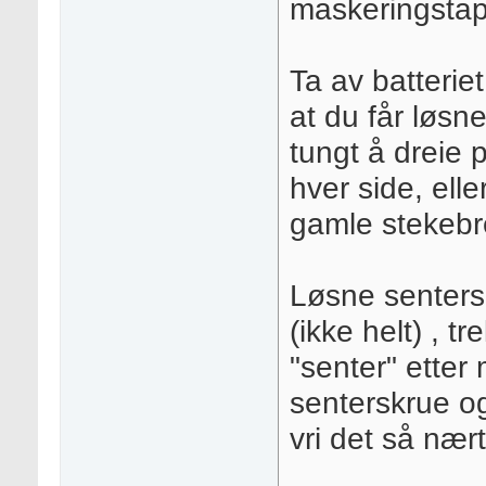
maskeringstape
Ta av batteriet
at du får løsne
tungt å dreie p
hver side, elle
gamle stekebret
Løsne sentersk
(ikke helt) , tr
"senter" etter
senterskrue og 
vri det så nært