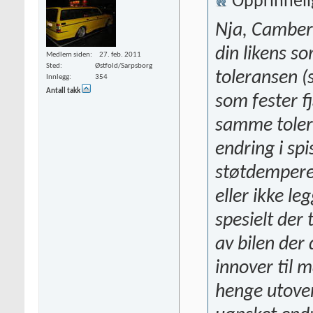
Opprinneli
Nja, Camber 
din likens s
Medlem siden
27. feb. 2011
Sted
Østfold/Sarpsborg
toleransen (s
Innlegg
354
Antall takk
som fester fj
samme toler
endring i spi
støtdempere 
eller ikke le
spesielt der
av bilen der
innover til 
henge utove