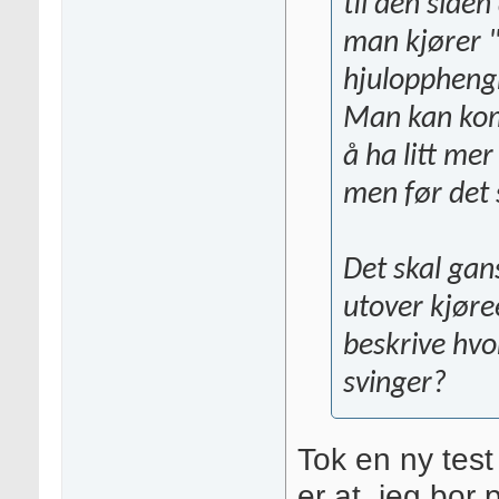
til den side
man kjører "
hjuloppheng
Man kan kom
å ha litt me
men før det s
Det skal gans
utover kjøre
beskrive hvo
svinger?
Tok en ny test
er at. jeg bor 