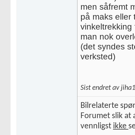
men såfremt m
på maks eller
vinkeltrekking
man nok overle
(det syndes st
verksted)
Sist endret av jih
Bilrelaterte spø
Forumet slik at 
vennligst
ikke
s