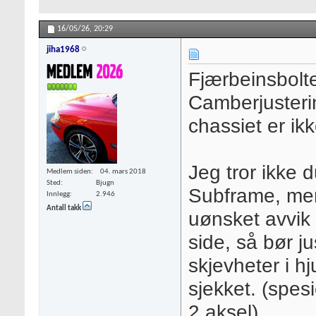
16/05/26,
20:29
jiha1968
Fjærbeinsbolte
Camberjusteri
chassiet er ik
Jeg tror ikke 
Medlem siden
04. mars 2018
Sted
Bjugn
Subframe, men 
Innlegg
2.946
Antall takk
uønsket avvik 
side, så bør j
skjevheter i hj
sjekket. (spesi
2.aksel)