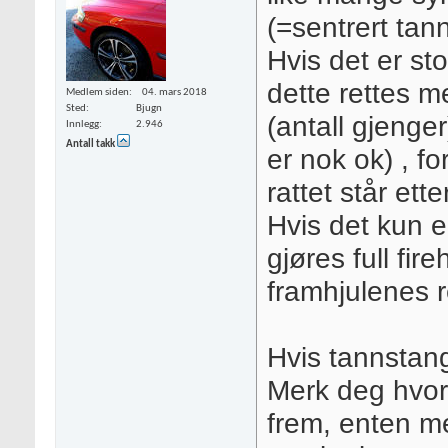
(=sentrert tan
Hvis det er st
dette rettes m
Medlem siden
04. mars 2018
Sted
Bjugn
(antall gjenger
Innlegg
2.946
Antall takk
er nok ok) , f
rattet står ette
Hvis det kun er
gjøres full fir
framhjulenes r
Hvis tannstang
Merk deg hvorda
frem, enten me