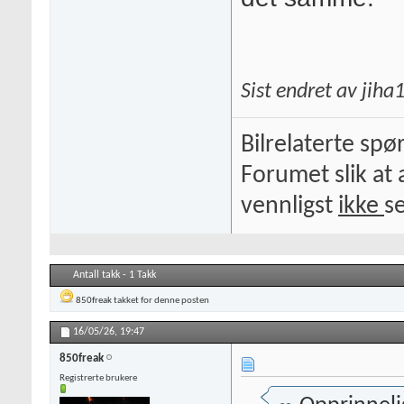
Sist endret av jih
Bilrelaterte spø
Forumet slik at 
vennligst
ikke
s
Antall takk - 1 Takk
850freak
takket for denne posten
16/05/26,
19:47
850freak
Registrerte brukere