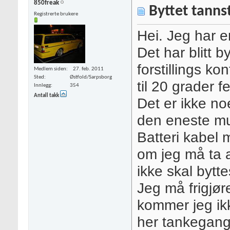
850freak
Byttet tannst
Registrerte brukere
Hei. Jeg har 
Det har blitt 
forstillings kon
Medlem siden
27. feb. 2011
Sted
Østfold/Sarpsborg
til 20 grader f
Innlegg
354
Antall takk
Det er ikke n
den eneste mulgh
Batteri kabel m
om jeg må ta a
ikke skal bytte
Jeg må frigjør
kommer jeg ikke
her tankegange