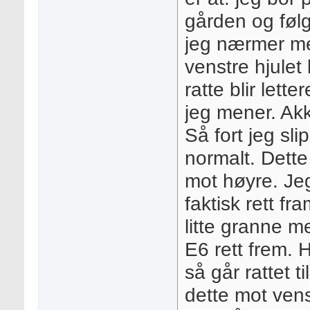
gården og følg
jeg nærmer meg
venstre hjulet 
ratte blir lett
jeg mener. Akk
Så fort jeg sli
normalt. Dette
mot høyre. Jeg
faktisk rett f
litte granne m
E6 rett frem. H
så går rattet t
dette mot venst