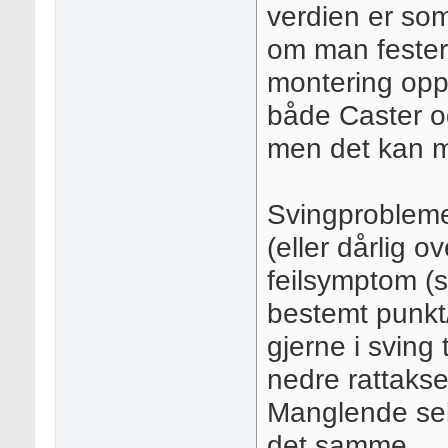
verdien er som
om man fester
montering opp
både Caster o
men det kan m
Svingproblemet
(eller dårlig 
feilsymptom (s
bestemt punkt/
gjerne i sving t
nedre rattakse
Manglende sel
det samme.