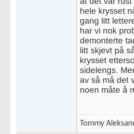
at det var rust
hele krysset n
gang litt lette
har vi nok prob
demonterte tan
litt skjevt på s
krysset etterso
sidelengs. Men
av så må det v
noen måte å m
Tommy Aleksan