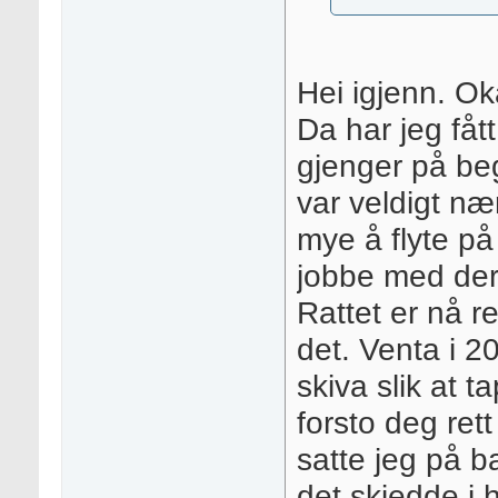
Hei igjenn. Ok
Da har jeg fått
gjenger på be
var veldigt næ
mye å flyte på
jobbe med der
Rattet er nå re
det. Venta i 2
skiva slik at t
forsto deg ret
satte jeg på b
det skjedde i 