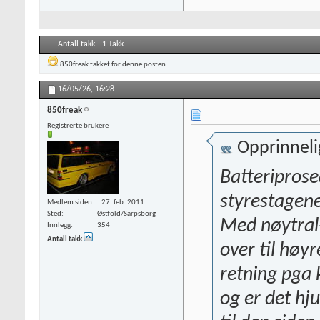
Antall takk - 1 Takk
850freak
takket for denne posten
16/05/26,
16:28
850freak
Registrerte brukere
Opprinneli
Batteriprose
styrestagene
Medlem siden
27. feb. 2011
Sted
Østfold/Sarpsborg
Med nøytral-j
Innlegg
354
Antall takk
over til høyr
retning pga 
og er det hju