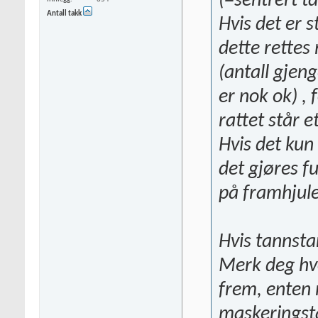
(=sentrert t
Antall takk
Hvis det er 
dette rettes
(antall gjeng
er nok ok) , 
rattet står e
Hvis det kun 
det gjøres fu
på framhjule
Hvis tannsta
Merk deg hvo
frem, enten 
maskeringst