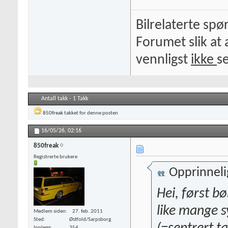
Bilrelaterte spø
Forumet slik at 
vennligst
ikke
s
Antall takk - 1 Takk
850freak
takket for denne posten
16/05/26,
02:16
850freak
Registrerte brukere
Opprinneli
Hei, først bø
like mange s
Medlem siden
27. feb. 2011
Sted
Østfold/Sarpsborg
Innlegg
354