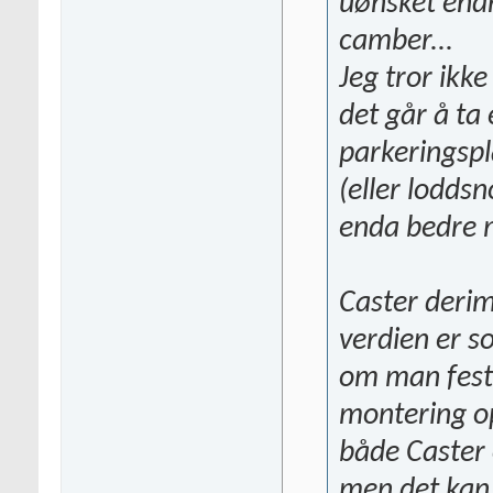
uønsket endri
camber...
Jeg tror ikk
det går å ta
parkeringspl
(eller loddsn
enda bedre 
Caster derim
verdien er s
om man fest
montering o
både Caster 
men det kan