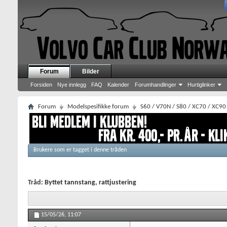
Forum
Bilder
Forsiden
Nye innlegg
FAQ
Kalender
Forumhandlinger
Hurtiglinker
Forum
Modelspesifikke forum
S60 / V70N / S80 / XC70 / XC90
Brukere som er tagget i denne tråden
Tråd:
Byttet tannstang, rattjustering
15/05/26,
11:07