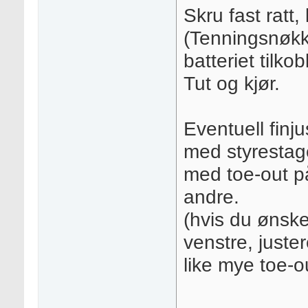
Skru fast ratt,
(Tenningsnøkke
batteriet tilko
Tut og kjør.
Eventuell finju
med styrestage
med toe-out p
andre.
(hvis du ønsker 
venstre, juster
like mye toe-o