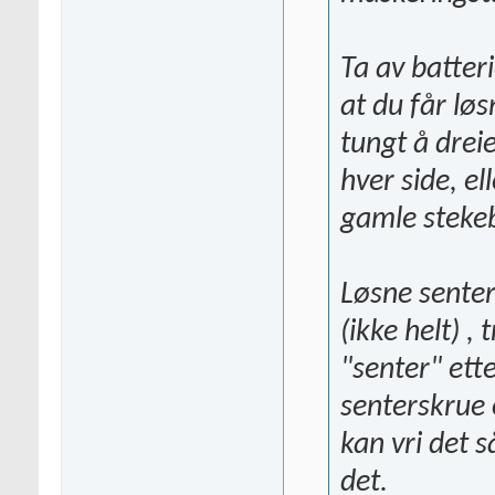
Ta av batteri
at du får løs
tungt å dreie
hver side, el
gamle stekebr
Løsne senter
(ikke helt) , 
"senter" ett
senterskrue o
kan vri det s
det.