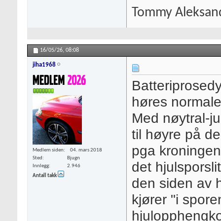
Tommy Aleksan
16/05/26,
08:08
jiha1968
Batteriprosedy
høres normale
Med nøytral-jus
til høyre på de
pga kroningen
Medlem siden
04. mars 2018
Sted
Bjugn
det hjulsporsli
Innlegg
2.946
Antall takk
den siden av 
kjører "i spore
hjulopphengko