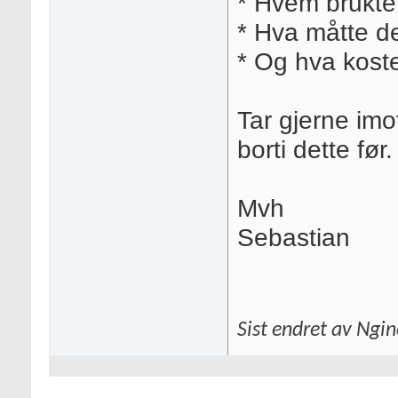
* Hvem brukte
* Hva måtte de
* Og hva kost
Tar gjerne imot
borti dette før.
Mvh
Sebastian
Sist endret av Ngi