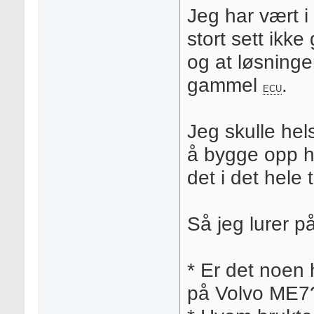
Jeg har vært i
stort sett ikke
og at løsningen
gammel
.
ECU
Jeg skulle hels
å bygge opp he
det i det hele t
Så jeg lurer på
* Er det noen 
på Volvo ME7