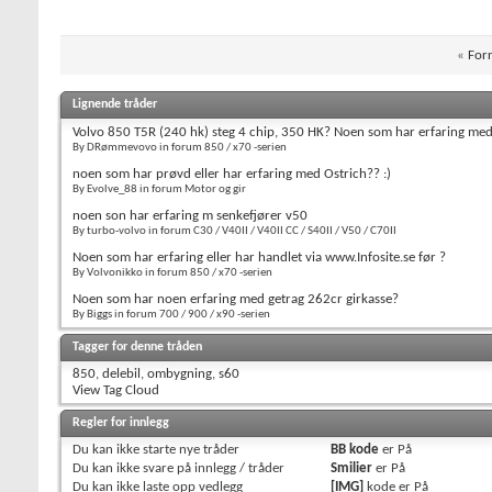
«
Forr
Lignende tråder
Volvo 850 T5R (240 hk) steg 4 chip, 350 HK? Noen som har erfaring med
By DRømmevovo in forum 850 / x70 -serien
noen som har prøvd eller har erfaring med Ostrich?? :)
By Evolve_88 in forum Motor og gir
noen son har erfaring m senkefjører v50
By turbo-volvo in forum C30 / V40II / V40II CC / S40II / V50 / C70II
Noen som har erfaring eller har handlet via www.Infosite.se før ?
By Volvonikko in forum 850 / x70 -serien
Noen som har noen erfaring med getrag 262cr girkasse?
By Biggs in forum 700 / 900 / x90 -serien
Tagger for denne tråden
850
,
delebil
,
ombygning
,
s60
View Tag Cloud
Regler for innlegg
Du
kan ikke
starte nye tråder
BB kode
er
På
Du
kan ikke
svare på innlegg / tråder
Smilier
er
På
Du
kan ikke
laste opp vedlegg
[IMG]
kode er
På