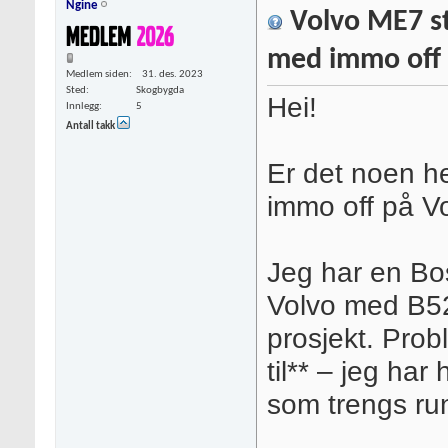
Ngine
Volvo ME7 st
med immo off e
Medlem siden
31. des. 2023
Sted
Skogbygda
Hei!
Innlegg
5
Antall takk
Er det noen he
immo off på V
Jeg har en Bo
Volvo med B52
prosjekt. Prob
til** – jeg ha
som trengs run