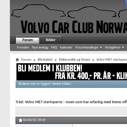
Forum
Bilder
Forsiden
Nye innlegg
FAQ
Kalender
Forumhandlinger
Hurtiglinker
Forum
Bilrelatert
Elektronikk og Strøm
Volvo ME7 startsper
Brukere som er tagget i denne tråden
Tråd:
Volvo ME7 startsperre – noen som har erfaring med immo off 
04/04/26,
09:49