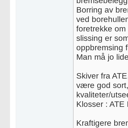
bremsebelegg,
Borring av bre
ved borehullen
foretrekke om 
slissing er so
oppbremsing fo
Man må jo lide
Skiver fra A
være god sort,
kvaliteter/uts
Klosser : ATE
Kraftigere br