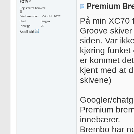
FQTV
Premium Bre
Registrerte brukere
Medlem siden
06. okt. 2022
På min XC70 f
Sted
Bergen
Innlegg
20
Groove skiver 
Antall takk
siden. Var ikk
kjøring funket 
er kommet det 
kjent med at 
skivene)
Googler/chatgp
Premium brems
innebærer.
Brembo har no