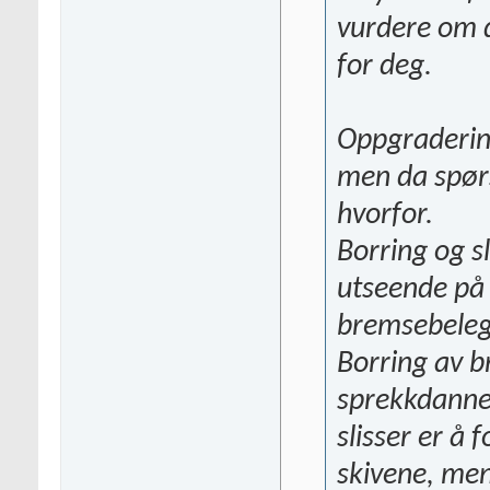
vurdere om 
for deg.
Oppgraderin
men da spørs
hvorfor.
Borring og sl
utseende på
bremsebelegg
Borring av b
sprekkdannel
slisser er å
skivene, men