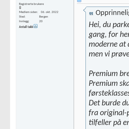
Registrerte brukere
Opprinneli
Medlem siden
06. okt. 2022
Sted
Bergen
Innlegg
20
Hei, du park
Antall takk
gang, for he
moderne at d
men vi prøver
Premium br
Premium skal
førsteklasses
Det burde du 
fra original
tilfeller på e