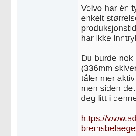
Volvo har én t
enkelt størrel
produksjonsti
har ikke inntr
Du burde nok 
(336mm skiver)
tåler mer aktiv
men siden det 
deg litt i denn
https://www.a
bremsbelaege