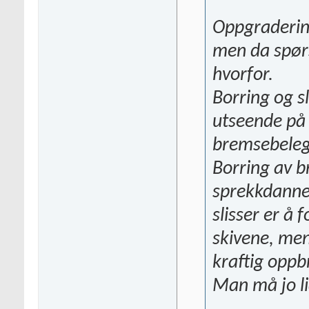
Oppgraderin
men da spørs
hvorfor.
Borring og sl
utseende på
bremsebelegg
Borring av b
sprekkdannel
slisser er å
skivene, men
kraftig oppb
Man må jo li