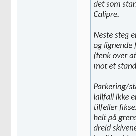
det som stan
Calipre.
Neste steg e
og lignende 
(tenk over a
mot et stan
Parkering/st
iallfall ikk
tilfeller fik
helt på gren
dreid skiven