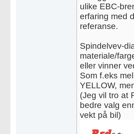
ulike EBC-bre
erfaring med
referanse.
Spindelvev-di
materiale/farg
eller vinner v
Som f.eks me
YELLOW, men 
(Jeg vil tro at
bedre valg enn
vekt på bil)