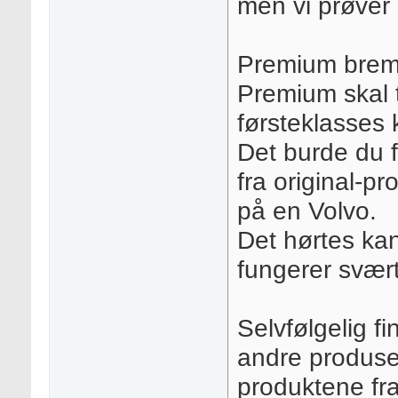
men vi prøver 
Premium brem
Premium skal t
førsteklasses k
Det burde du f
fra original-pr
på en Volvo.
Det hørtes ka
fungerer svært
Selvfølgelig f
andre produsen
produktene fr