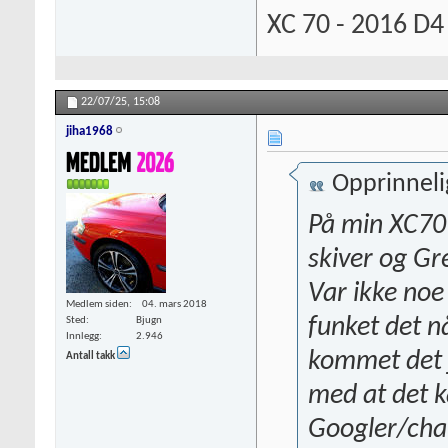
XC 70 - 2016 D4
22/07/25,
15:08
jiha1968
Opprinneli
På min XC70
skiver og Gre
Var ikke noe 
Medlem siden
04. mars 2018
funket det nå
Sted
Bjugn
Innlegg
2.946
kommet det j
Antall takk
med at det k
Googler/chat