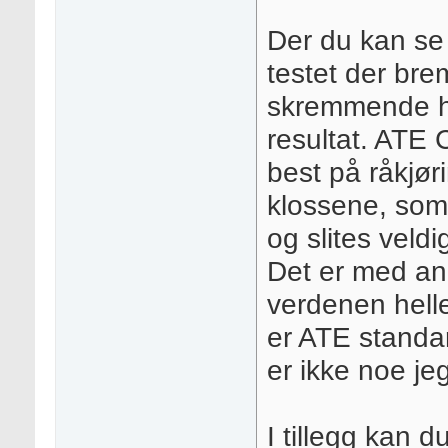
Der du kan se
testet der bre
skremmende hø
resultat. ATE 
best på råkjør
klossene, som 
og slites veldig 
Det er med and
verdenen helle
er ATE standar
er ikke noe j
I tillegg kan d