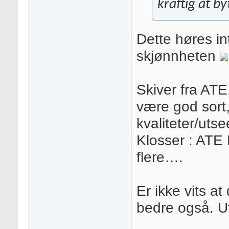
kraftig at by
Dette høres int
skjønnheten
Skiver fra A
være god sort,
kvaliteter/uts
Klosser : ATE
flere….
Er ikke vits at
bedre også. Ut