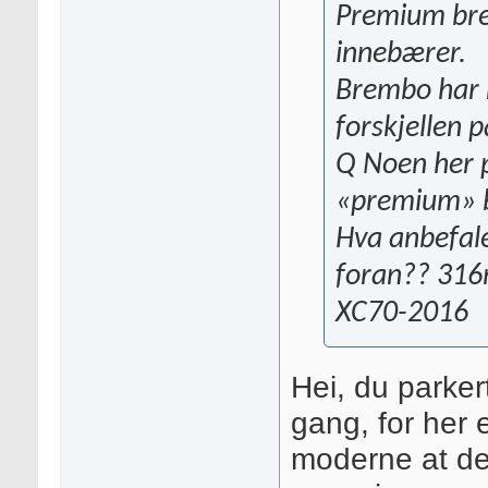
Premium brem
innebærer.
Brembo har n
forskjellen 
Q Noen her p
«premium» b
Hva anbefal
foran?? 31
XC70-2016
Hei, du parker
gang, for her 
moderne at de 