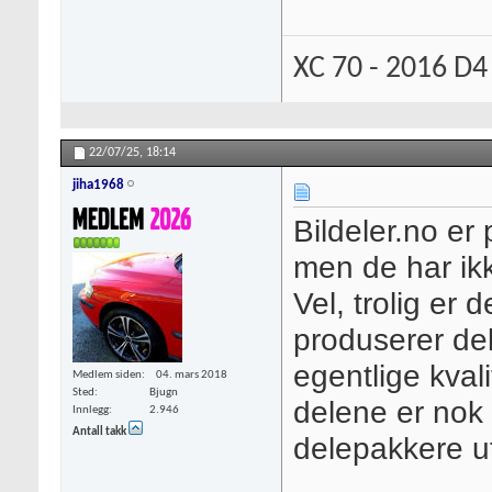
XC 70 - 2016 D4
22/07/25,
18:14
jiha1968
Bildeler.no er
men de har ikk
Vel, trolig er
produserer del
egentlige kval
Medlem siden
04. mars 2018
Sted
Bjugn
delene er nok
Innlegg
2.946
Antall takk
delepakkere u