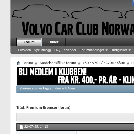
Forum
Bilder
Forsiden
Nye innlegg
FAQ
Kalender
Forumhandlinger
Hurtiglinker
Forum
Modelspesifikke forum
x60 / V70II / XC70II / S80II
P
Brukere som er tagget i denne tråden
Tråd:
Premium Bremser (foran)
22/07/25,
14:13