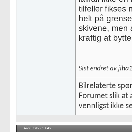
tilfeller fikse
helt på grense
skivene, men a
kraftig at bytt
Sist endret av jih
Bilrelaterte spø
Forumet slik at 
vennligst
ikke
s
Antall takk - 1 Takk