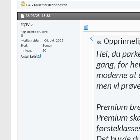
FQTV
takket for denne posten
22/07/25,
15:33
FQTV
Registrerte brukere
Opprinneli
Medlem siden
06. okt. 2022
Sted
Bergen
Innlegg
20
Hei, du park
Antall takk
gang, for he
moderne at d
men vi prøver
Premium br
Premium skal
førsteklasses
Det burde du 