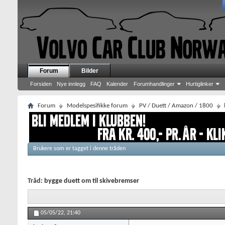
Forum
Bilder
Forsiden
Nye innlegg
FAQ
Kalender
Forumhandlinger
Hurtiglinker
Forum
Modelspesifikke forum
PV / Duett / Amazon / 1800
Brukere som er tagget i denne tråden
Tråd:
bygge duett om til skivebremser
05/05/22,
21:40