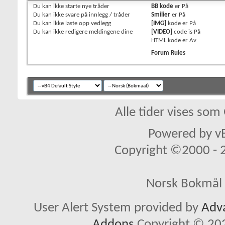
Du
kan ikke
starte nye tråder
BB kode
er
På
Du
kan ikke
svare på innlegg / tråder
Smilier
er
På
Du
kan ikke
laste opp vedlegg
[IMG]
kode er
På
Du
kan ikke
redigere meldingene dine
[VIDEO]
code is
På
HTML kode er
Av
Forum Rules
Alle tider vises so
Powered by vB
Copyright ©2000 - 20
Norsk Bokmål 
User Alert System provided by
Adva
Addons
Copyright © 202