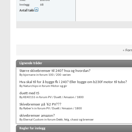
Sted
Østfold
Innlegg
68
Antall takk
«
Forr
Lignende tråder
Større skivebremser til 240? hva og hvordan?
By bjornarw in forum 100 / 200 -serien
Hva skal til for å bygge fk i 240? Eller bygge om b230f motor til tubo?
By Naturchips in forum Motor og gir
duett med t5
By KE40155 in forum PV / Duett / Amazon / 1800
Skivebremser på '62 PV???
By Røber'n in forum PV / Duett / Amazon / 1800
skivebremser amazon?
By Eternal Custom in forum Dekk, felg, chassi og bremser
Regler for innlegg