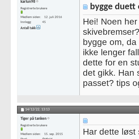
karlun98
bygge duett 
Registrerte brukere
Medlem siden
12. juli 2016
Hei! Noen her 
Innlegg
45
Antall takk
skivebremser? 
bygge om, da
ikke lenger fa
dette for en s
det gikk. Han
passet? tips o
14/12/22,
13:13
Tiger på tanken
Registrerte brukere
Har dette løst
Medlem siden
15. sep. 2015