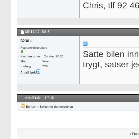
Chris, tlf 92 4
08/11/19,
20:15
B230
Registrerte brukere
Satte bilen inn
Medlem siden
26. des. 2012
trygt, satser 
Sted
Skien
Innlegg
228
Antall takk
Antall takk - 1 Takk
Benjamin
takket for denne posten
«
Forr