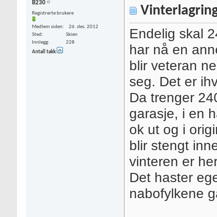
B230
Vinterlagring
Registrerte brukere
Medlem siden
26. des. 2012
Endelig skal 2
Sted
Skien
Innlegg
228
har nå en anne
Antall takk
blir veteran n
seg. Det er ih
Da trenger 240
garasje, i en h
ok ut og i orig
blir stengt inn
vinteren er her
Det haster egen
nabofylkene g