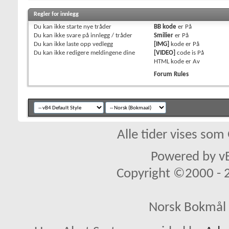
Regler for innlegg
Du
kan ikke
starte nye tråder
BB kode
er
På
Du
kan ikke
svare på innlegg / tråder
Smilier
er
På
Du
kan ikke
laste opp vedlegg
[IMG]
kode er
På
Du
kan ikke
redigere meldingene dine
[VIDEO]
code is
På
HTML kode er
Av
Forum Rules
Alle tider vises so
Powered by vB
Copyright ©2000 - 20
Norsk Bokmål 