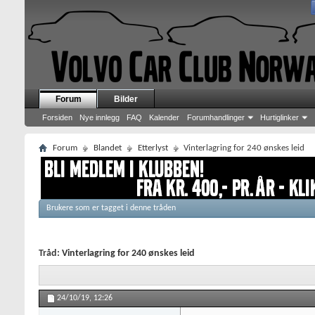
Forum
Bilder
Forsiden
Nye innlegg
FAQ
Kalender
Forumhandlinger
Hurtiglinker
Forum
Blandet
Etterlyst
Vinterlagring for 240 ønskes leid
Brukere som er tagget i denne tråden
Tråd:
Vinterlagring for 240 ønskes leid
24/10/19,
12:26