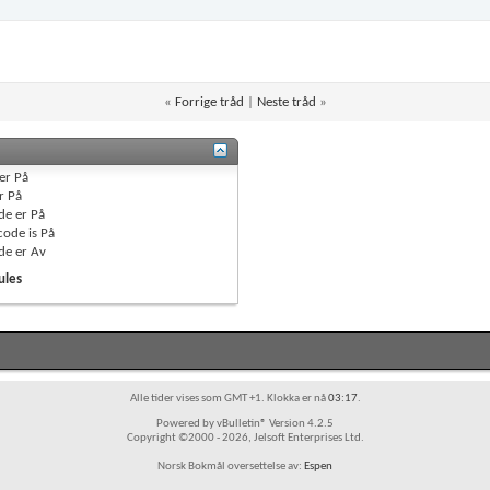
«
Forrige tråd
|
Neste tråd
»
er
På
r
På
de er
På
code is
På
de er
Av
ules
Alle tider vises som GMT +1. Klokka er nå
03:17
.
Powered by vBulletin® Version 4.2.5
Copyright ©2000 - 2026, Jelsoft Enterprises Ltd.
Norsk Bokmål oversettelse av:
Espen