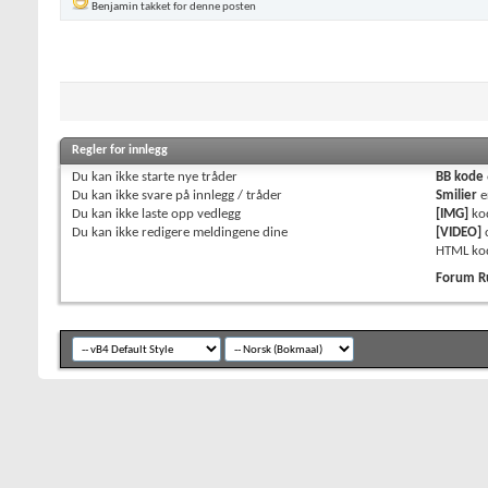
Benjamin
takket for denne posten
Regler for innlegg
Du
kan ikke
starte nye tråder
BB kode
Du
kan ikke
svare på innlegg / tråder
Smilier
e
Du
kan ikke
laste opp vedlegg
[IMG]
ko
Du
kan ikke
redigere meldingene dine
[VIDEO]
HTML ko
Forum R