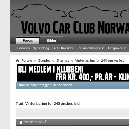
Forum
Bilder
Forsiden
Nye innlegg
FAQ
Kalender
Forumhandlinger
Hurtiglinker
Forum
Blandet
Etterlyst
Vinterlagring for 240 ønskes leid
Brukere som er tagget i denne tråden
Tråd:
Vinterlagring for 240 ønskes leid
24/10/19,
12:26