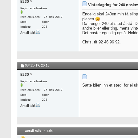
B230
Vinterlagring for 240 ønskes
Registrerte brukere
Endelig skal 240en min få slipp
Medlem siden
26. des. 2012
planen
.
Sted
Skien
Da trenger 240 et sted å stå. De
Innlegg
228
andre biler eller ting, mens vint
Det haster egentlig også. Holder
Antall takk
Chris, tlf 92 46 96 92.
08/11/19,
20:15
B230
Registrerte brukere
Satte bilen inn et sted, for ei u
Medlem siden
26. des. 2012
Sted
Skien
Innlegg
228
Antall takk
Antall takk - 1 Takk