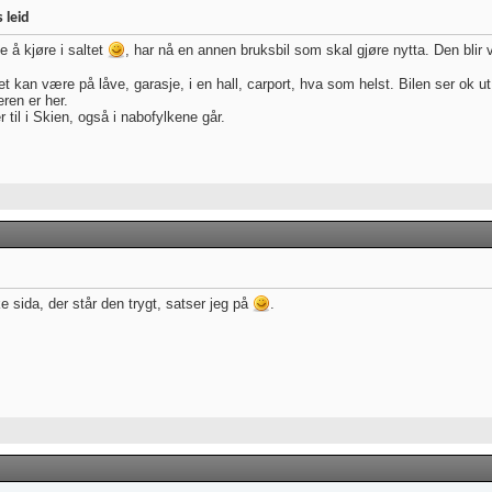
 leid
e å kjøre i saltet
, har nå en annen bruksbil som skal gjøre nytta. Den blir v
t kan være på låve, garasje, i en hall, carport, hva som helst. Bilen ser ok ut 
eren er her.
 til i Skien, også i nabofylkene går.
ke sida, der står den trygt, satser jeg på
.