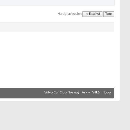
Hurtignavigasjon
Etterlyst
Topp
Volvo Car Club Norway
Arkiv
Vilkår
Topp