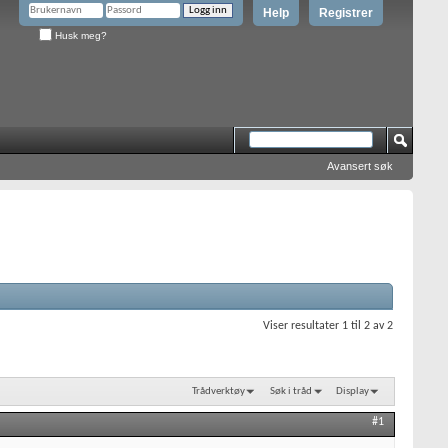
Help
Registrer
Husk meg?
Avansert søk
Viser resultater 1 til 2 av 2
Trådverktøy
Søk i tråd
Display
#1