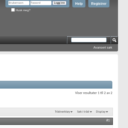
Help
Registrer
Husk meg?
Avansert søk
Viser resultater 1 til 2 av 2
Trådverktøy
Søk i tråd
Display
#1