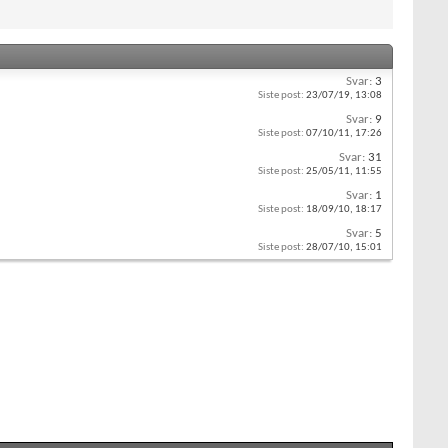
Svar:
3
Siste post:
23/07/19,
13:08
Svar:
9
Siste post:
07/10/11,
17:26
Svar:
31
Siste post:
25/05/11,
11:55
Svar:
1
Siste post:
18/09/10,
18:17
Svar:
5
Siste post:
28/07/10,
15:01