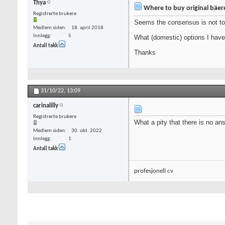
Thya
Where to buy original bäe
Registrerte brukere
Seems the consensus is not to u
Medlem siden
18. april 2018
Innlegg
5
What (domestic) options I have,
Antall takk
Thanks
31/10/22,
13:09
carinalilly
Registrerte brukere
What a pity that there is no an
Medlem siden
30. okt. 2022
Innlegg
1
Antall takk
profesjonell cv