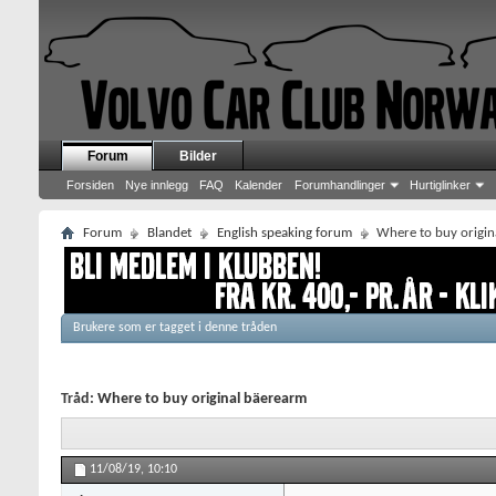
Forum
Bilder
Forsiden
Nye innlegg
FAQ
Kalender
Forumhandlinger
Hurtiglinker
Forum
Blandet
English speaking forum
Where to buy origin
Brukere som er tagget i denne tråden
Tråd:
Where to buy original bäerearm
11/08/19,
10:10