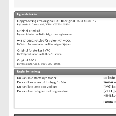
Lignende tråder
Oppgradering i fra original DAB til original DAB+ XC70 -12
By Larssin in forum x60 / V70II / XC70II / S80II
Original JP mk18
By sonnir in forum Dekk, felg, chassi og bremser
945 LT ORIGINAL!99%Strøken.97 MOD.
By Volvo Andreas in forum Biler selges / kjøpes
Original forsterker i V70
By 940pearl in forum 850 / x70 -serien
Original 240 ic
By volvo in forum K: 100 / 200 -serien
Regler for innlegg
Du
kan ikke
starte nye tråder
BB kode
Du
kan ikke
svare på innlegg / tråder
Smilier
e
Du
kan ikke
laste opp vedlegg
[IMG]
ko
Du
kan ikke
redigere meldingene dine
[VIDEO]
HTML ko
Forum R