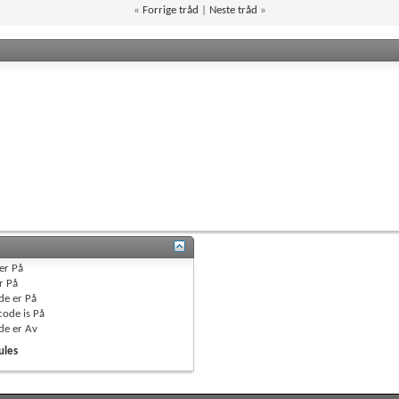
«
Forrige tråd
|
Neste tråd
»
er
På
r
På
de er
På
code is
På
de er
Av
ules