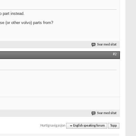
o part instead.
se (or other volvo) parts from?
Svar med sitat
#2
Svar med sitat
Hurtignavigasjon
English speaking forum
Topp