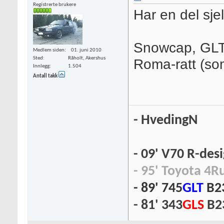
Registrerte brukere
Har en del sje
Snowcap, GLT/S
Medlem siden
01. juni 2010
Sted
Råholt, Akershus
Roma-ratt (som
Innlegg
1.504
Antall takk
- HvedingN
- 09' V70 R-des
- 95' Toyota 4R
- 89' 745
GLT
B2
- 81' 343
GLS
B2