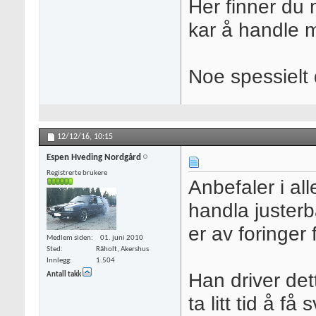
Her finner du 
kar å handle 
Noe spessielt
12/12/16,
10:15
Espen Hveding Nordgård
Registrerte brukere
Anbefaler i al
handla juster
er av foringer 
Medlem siden
01. juni 2010
Sted
Råholt, Akershus
Innlegg
1.504
Han driver det
Antall takk
ta litt tid å f