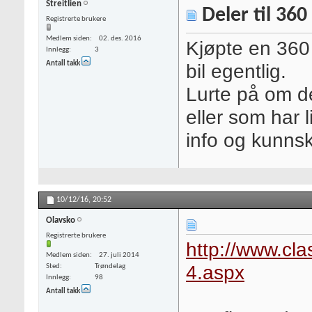
Streitlien
Deler til 360
Registrerte brukere
Medlem siden
02. des. 2016
Kjøpte en 360 
Innlegg
3
Antall takk
bil egentlig.
Lurte på om d
eller som har 
info og kunns
10/12/16,
20:52
Olavsko
Registrerte brukere
http://www.cl
Medlem siden
27. juli 2014
4.aspx
Sted
Trøndelag
Innlegg
98
Antall takk