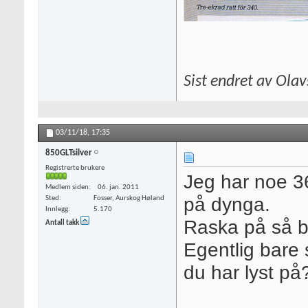
Sist endret av Ola
03/11/18,
17:35
850GLTsilver
Registrerte brukere
Jeg har noe 3
Medlem siden
06. jan. 2011
på dynga.
Sted
Fosser, Aurskog Høland
Innlegg
5.170
Raska på så b
Antall takk
Egentlig bare
du har lyst på