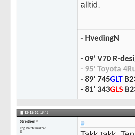
alltid.
- HvedingN
- 09' V70 R-des
- 95' Toyota 4R
- 89' 745
GLT
B2
- 81' 343
GLS
B2
12/12/16,
18:45
Streitlien
Registrerte brukere
Takk takk. Ten