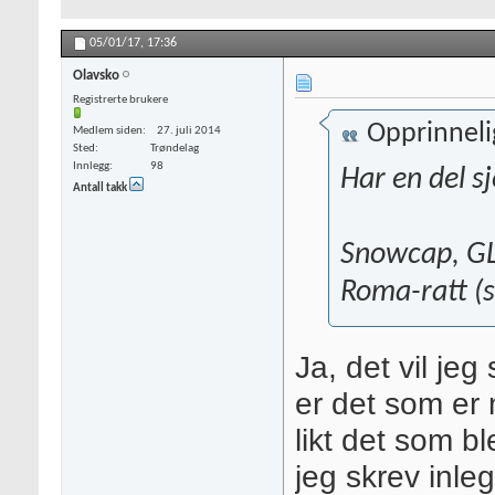
05/01/17,
17:36
Olavsko
Registrerte brukere
Opprinneli
Medlem siden
27. juli 2014
Sted
Trøndelag
Innlegg
98
Har en del sj
Antall takk
Snowcap, GLT
Roma-ratt (s
Ja, det vil jeg
er det som er 
likt det som bl
jeg skrev inle