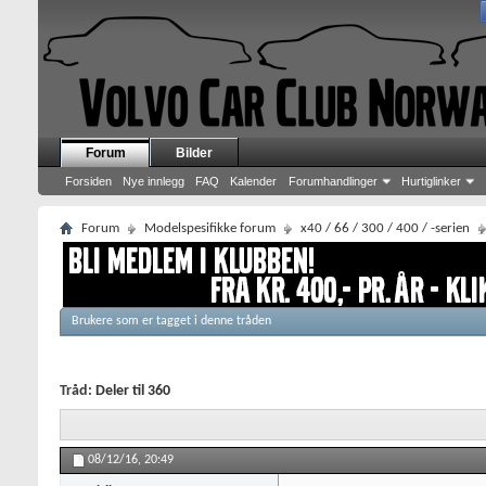
Forum
Bilder
Forsiden
Nye innlegg
FAQ
Kalender
Forumhandlinger
Hurtiglinker
Forum
Modelspesifikke forum
x40 / 66 / 300 / 400 / -serien
Brukere som er tagget i denne tråden
Tråd:
Deler til 360
08/12/16,
20:49