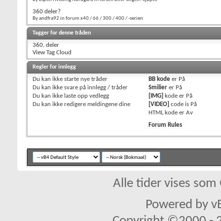
360 deler?
By andfra92 in forum x40 / 66 / 300 / 400 / -serien
Tagger for denne tråden
360
,
deler
View Tag Cloud
Regler for innlegg
Du
kan ikke
starte nye tråder
BB kode
er
På
Du
kan ikke
svare på innlegg / tråder
Smilier
er
På
Du
kan ikke
laste opp vedlegg
[IMG]
kode er
På
Du
kan ikke
redigere meldingene dine
[VIDEO]
code is
På
HTML kode er
Av
Forum Rules
Alle tider vises so
Powered by vB