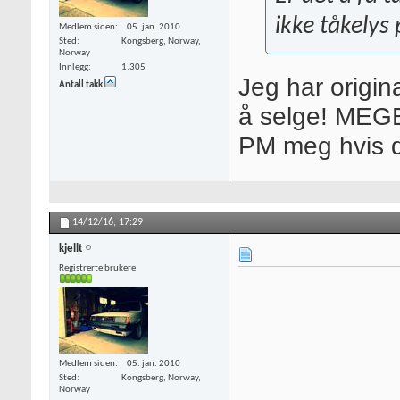
ikke tåkelys
Medlem siden
05. jan. 2010
Sted
Kongsberg, Norway,
Norway
Innlegg
1.305
Jeg har origin
Antall takk
å selge! MEGE
PM meg hvis du
14/12/16,
17:29
kjellt
Registrerte brukere
Medlem siden
05. jan. 2010
Sted
Kongsberg, Norway,
Norway