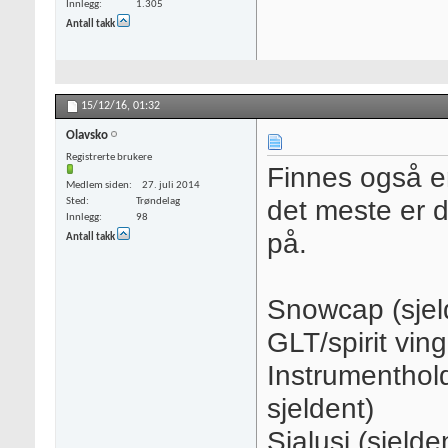
Innlegg
1.305
Antall takk
15/12/16,
01:32
Olavsko
Registrerte brukere
Finnes også en
Medlem siden
27. juli 2014
det meste er d
Sted
Trøndelag
Innlegg
98
på.
Antall takk
Snowcap (sjeld
GLT/spirit ving
Instrumenthold
sjeldent)
Sjalusi (sjelde