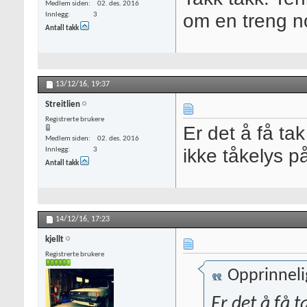
Medlem siden
02. des. 2016
om en treng no
Innlegg
3
Antall takk
13/12/16,
19:37
Streitlien
Registrerte brukere
Er det å få tak
Medlem siden
02. des. 2016
ikke tåkelys 
Innlegg
3
Antall takk
14/12/16,
17:23
kjellt
Registrerte brukere
Opprinneli
Er det å få ta