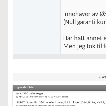
Innehaver av 
(Null garanti ku
Har hatt annet 
Men jeg tok til f
«
Forr
Lignende tråder
volvo 360 deler selges.
By KE40155 in forum x40 / 66 / 300 / 400 / -serien
[SOLGT] 3dørs 84' 360 hel eller i deler, EUok til Juni 2014, B19A, M47R,
By Espen Hveding Nordgård in forum Biler selges / kjøpes