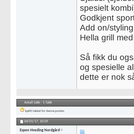
spesielt kombi
Godkjent sport
Add on/styling
Hella grill med
Så fikk du og
og spesielle a
dette er nok s
Antall takk - 1 Takk
kjellt
takket for denne posten
04/01/17,
10:29
Espen Hveding Nordgård