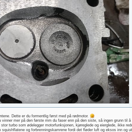
antene. Dette er du formentlig først med på rødmotor.
u vinner mer på den første mm du faser enn på den siste, så ingen grunn til å 
or stor turbo som ødelegger motorfunksjonen, kjøreglede og eierglede, ikke red
squishflatene og forbrenningskamrene fordi det fløder luft og eksos inn og 