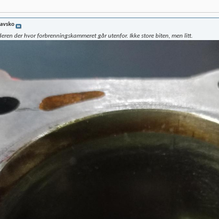
lavsko
deren der hvor forbrenningskammeret går utenfor. Ikke store biten, men litt.