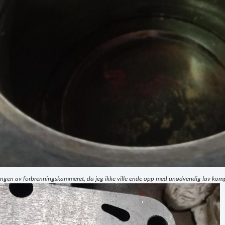
ingen av forbrenningskammeret, da jeg ikke ville ende opp med unødvendig lav kompre