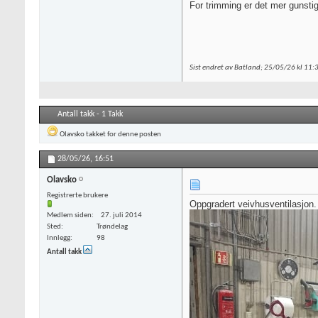
For trimming er det mer gunstig
Sist endret av Batland; 25/05/26 kl
11:
Antall takk - 1 Takk
Olavsko
takket for denne posten
28/05/26,
16:51
Olavsko
Registrerte brukere
Oppgradert veivhusventilasjon.
Medlem siden
27. juli 2014
Sted
Trøndelag
Innlegg
98
Antall takk