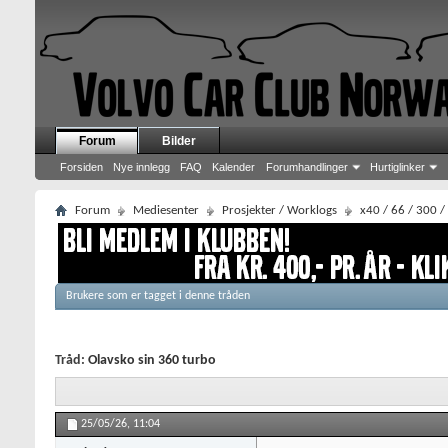
Forum
Bilder
Forsiden
Nye innlegg
FAQ
Kalender
Forumhandlinger
Hurtiglinker
Forum
Mediesenter
Prosjekter / Worklogs
x40 / 66 / 300 /
Brukere som er tagget i denne tråden
Tråd:
Olavsko sin 360 turbo
25/05/26,
11:04