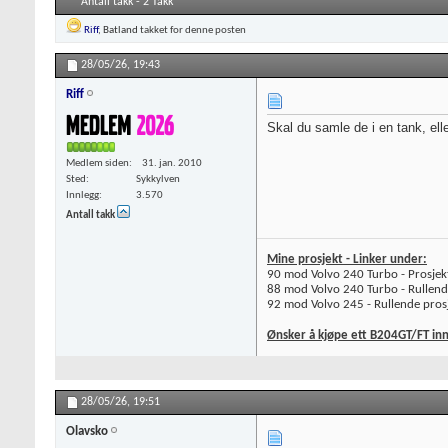
Antall takk - 2 Takk
Riff
,
Batland
takket for denne posten
28/05/26,
19:43
Riff
Skal du samle de i en tank, elle
Medlem siden
31. jan. 2010
Sted
Sykkylven
Innlegg
3.570
Antall takk
Mine prosjekt - Linker under:
90 mod Volvo 240 Turbo - Prosjek
88 mod Volvo 240 Turbo - Rullend
92 mod Volvo 245 - Rullende prosj
Ønsker å kjøpe ett B204GT/FT inn
28/05/26,
19:51
Olavsko