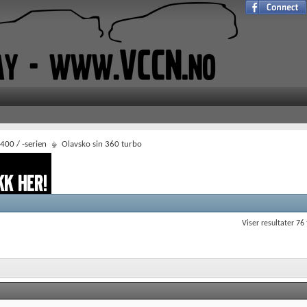
 400 / -serien
Olavsko sin 360 turbo
Viser resultater 76 