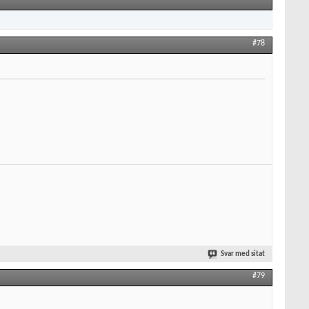
#78
Svar med sitat
#79