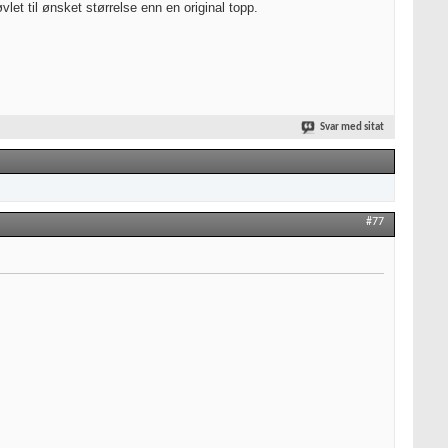
et til ønsket størrelse enn en original topp.
Svar med sitat
#77