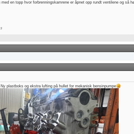
 med en topp hvor forbrenningskamrene er åpnet opp rundt ventilene og så høvl
33
 Ny plastboks og ekstra lufting på hullet for mekanisk bensinpumpe