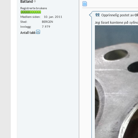
Batland
Registrerte brukere
Opprinnelig postet av
O
Medlem siden
10. jan. 2011
Sted
BERGEN
Jeg faset kantene på sylin
Innlegg
7.979
Antall takk