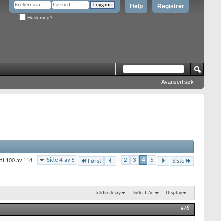
Help
Registrer
Husk meg?
Avansert søk
Side 4 av 5
...
2
3
4
5
til 100 av 114
Først
Siste
Trådverktøy
Søk i tråd
Display
#76