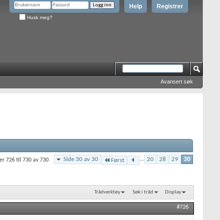
Help
Registrer
Husk meg?
Avansert søk
Side 30 av 30
...
20
28
29
30
er 726 til 730 av 730
Først
Trådverktøy
Søk i tråd
Display
#726