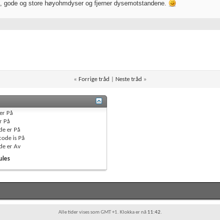
, gode og store høyohmdyser og fjerner dysemotstandene.
«
Forrige tråd
|
Neste tråd
»
er
På
r
På
de er
På
code is
På
de er
Av
ules
Alle tider vises som GMT +1. Klokka er nå
11:42
.