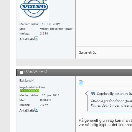
Medlem siden
15. des. 2009
Sted
Vallset, litt sør for Hamar
Innlegg
2.388
Antall takk
Garasjetråd
16/01/26,
19:36
Batland
Registrerte brukere
Opprinnelig postet av
D
Medlem siden
10. jan. 2011
Sted
BERGEN
Grunnlaget for denne guid
Innlegg
7.979
Finnes det nå noen dyser 
Antall takk
På generelt grunnlag kan man t
var så billig kjipt at det ikke