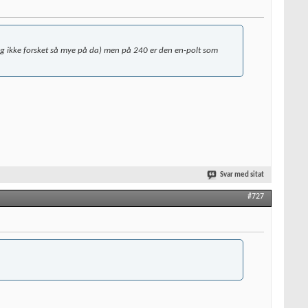
jeg ikke forsket så mye på da) men på 240 er den en-polt som
Svar med sitat
#727