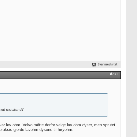
Svar med sitat
#730
m med motstand?
var lav ohm. Volvo måtte derfor velge lav ohm dyser, men sprutet
i praksis gjorde lavohm dysene til høyohm.