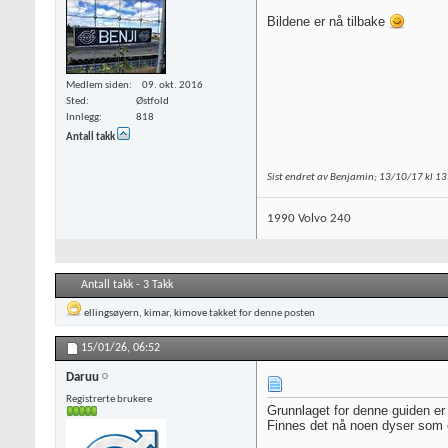
Bildene er nå tilbake
Medlem siden
09. okt. 2016
Sted
Østfold
Innlegg
818
Antall takk
Sist endret av Benjamin; 13/10/17 kl
13
1990 Volvo 240
Antall takk - 3 Takk
ellingsøyern
,
kimar
,
kimove
takket for denne posten
15/01/26,
06:52
Daruu
Registrerte brukere
Grunnlaget for denne guiden er
Finnes det nå noen dyser som e