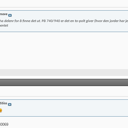
imove
a delenr for å finne det ut. På 740/940 er det en to-polt giver (hvor den jorder har 
mentet
SSiss
30069