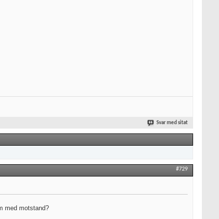
Svar med sitat
#729
 om med motstand?