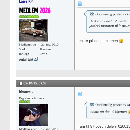
Lasse R
Opprinnelig postet av
k
Hvilken av de? må nesten h
jorder i motoren til instru
tenkte på den til hjernen
Medlem siden
21. feb. 2010
Sted
Akershus
Innlegg
2.946
Antall takk
05/10/15,
09:32
kimove
Registrerte brukere
Opprinnelig postet av
La
tenkte på den til hjernen
fram til 97 bosch delenr 02801
Medlem siden
17. jan. 2010