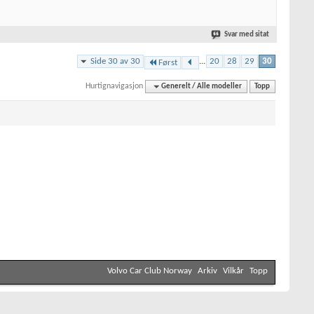
Svar med sitat
Side 30 av 30
...
20
28
29
30
Først
Hurtignavigasjon
Generelt / Alle modeller
Topp
Volvo Car Club Norway
Arkiv
Vilkår
Topp