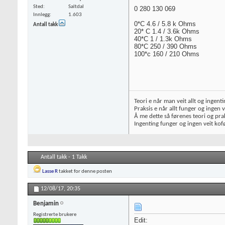
Sted
Saltdal
0 280 130 069
Innlegg
1.603
0*C 4.6 / 5.8 k Ohms
Antall takk
20* C 1.4 / 3.6k Ohms
40*C 1 / 1.3k Ohms
80*C 250 / 390 Ohms
100*c 160 / 210 Ohms
Teori e når man veit allt og ingenti
Praksis e når allt funger og ingen v
Å me dette så førenes teori og prak
Ingenting funger og ingen veit kofø
Antall takk - 1 Takk
Lasse R
takket for denne posten
12/08/17,
20:35
Benjamin
Registrerte brukere
Edit: