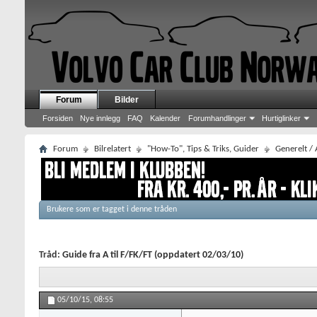
Forum
Bilder
Forsiden
Nye innlegg
FAQ
Kalender
Forumhandlinger
Hurtiglinker
Forum
Bilrelatert
"How-To", Tips & Triks, Guider
Generelt / 
Brukere som er tagget i denne tråden
Tråd:
Guide fra A til F/FK/FT (oppdatert 02/03/10)
05/10/15,
08:55