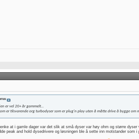
aruu
en er vel 20+ år gammelt...
som er tilsvarende org turbodyser som er plug'n play uten å måtte drive å bygge o
enke at i gamle dager var det slik at små dyser var høy ohm og større dyser 
 hadde peak and hold dysedrivere og løsningen ble å sette inn motstander som 