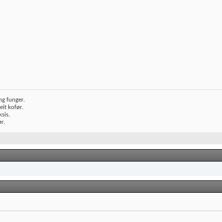
ng funger.
eit kofør.
sis.
r.