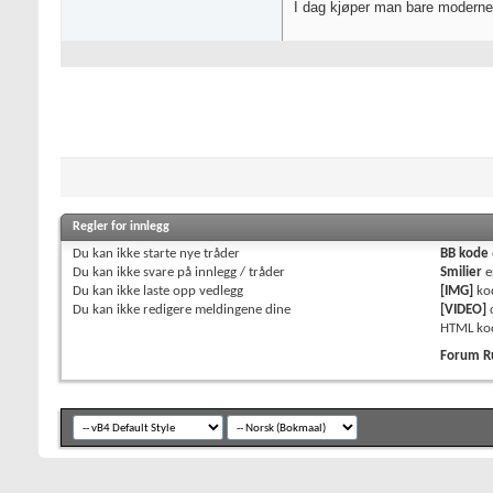
I dag kjøper man bare moderne
Regler for innlegg
Du
kan ikke
starte nye tråder
BB kode
Du
kan ikke
svare på innlegg / tråder
Smilier
e
Du
kan ikke
laste opp vedlegg
[IMG]
ko
Du
kan ikke
redigere meldingene dine
[VIDEO]
HTML ko
Forum R