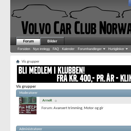
Forum
Bilder
Forsiden
Nye innlegg
FAQ
Kalender
Forumhandlinger
Hurtiglinker
Vis grupper
Vis grupper
Moderatorer
ArneR
Forum:
Avansert trimming
,
Motor og gir
Administratorer