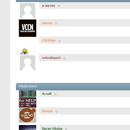
a-aarnes
aarnes
Christian
volvoRsport
Moderatorer
ArneR
boman
Børge Vikebø