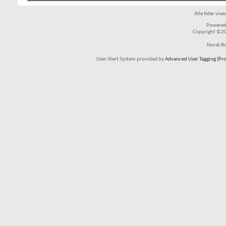
Alle tider vis
Powered 
Copyright ©200
Norsk Bo
User Alert System provided by
Advanced User Tagging (Pro