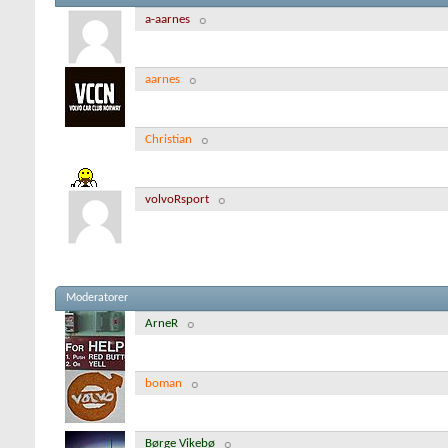
a-aarnes
aarnes
Christian
volvoRsport
Moderatorer
ArneR
boman
Børge Vikebø