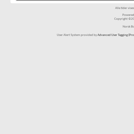
Alle tider vis
Powered 
Copyright ©200
Norsk Bo
User Alert System provided by
Advanced User Tagging (Pro