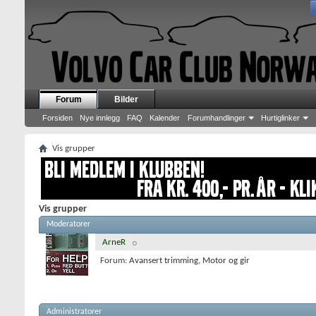
Forum
Bilder
Forsiden
Nye innlegg
FAQ
Kalender
Forumhandlinger
Hurtiglinker
Vis grupper
Vis grupper
Moderatorer
ArneR
Forum:
Avansert trimming
,
Motor og gir
Administratorer