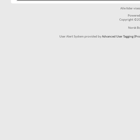
Alle tider vis
Powered 
Copyright ©200
Norsk Bo
User Alert System provided by
Advanced User Tagging (Pro