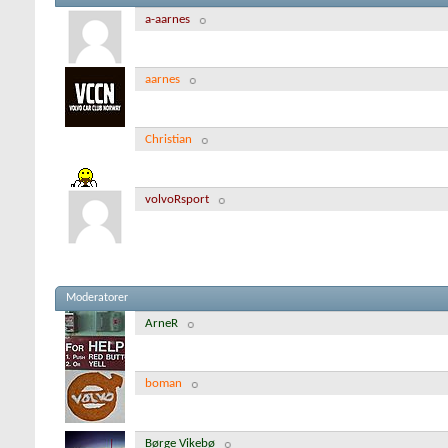
a-aarnes
aarnes
Christian
volvoRsport
Moderatorer
ArneR
boman
Børge Vikebø