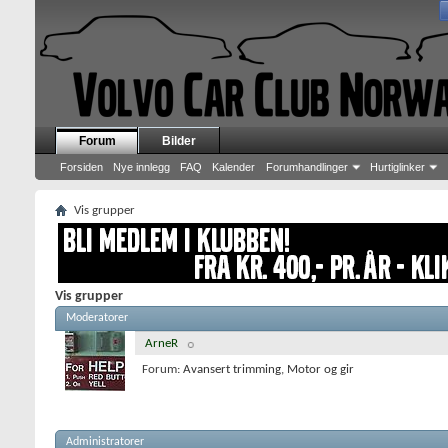
Forum
Bilder
Forsiden
Nye innlegg
FAQ
Kalender
Forumhandlinger
Hurtiglinker
Vis grupper
Vis grupper
Moderatorer
ArneR
Forum:
Avansert trimming
,
Motor og gir
Administratorer