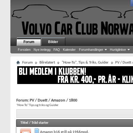
Forum
Bilder
Forsiden
Nye innlegg
FAQ
Kalender
Forumhandlinger
Hurtiglinker
Forum
Bilrelatert
"How-To", Tips & Triks, Guider
PV / Duett
Forum:
PV / Duett / Amazon / 1800
"How To" Tips og triks og Guider
Tittel
/
Tråd starter
Amazon b16 grill på 1966mod.