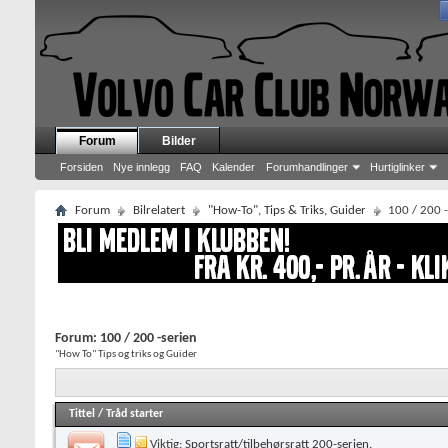
Forum
Bilder
Forsiden
Nye innlegg
FAQ
Kalender
Forumhandlinger
Hurtiglinker
Forum
Bilrelatert
"How-To", Tips & Triks, Guider
100 / 200 -
Forum:
100 / 200 -serien
"How To" Tips og triks og Guider
Tittel
/
Tråd starter
Viktig:
Sportsratt/tilbehørsratt 200-serien.