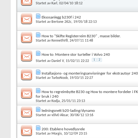
Startet av
Karl
, 02/04/10 18:12
Eksosanlegg b230f i 242
Startet av
Bertone 262c
, 19/05/18 22:13
How to "Skifte Registerreim B230" , masse bilder.
Startet av
KennethV8
, 24/07/11 11:48
How to: Montere stor turteller i Volvo 240
1
2
Startet av
Daniel V
, 15/02/11 22:22
Installasjons- og monteringsanvisninger for ekstrautsyr 240
Startet av
TurboNoob
, 19/03/15 22:27
How to regreimbytte B230 og How to montere fordeler i FK
for bruk i 240
Startet av
Kodja
, 25/01/11 23:13
ledningsnett b20-lading/dynamo
Startet av
v0lv0 Aksar
, 30/06/12 13:16
200: Etablere hovedlysrele
Startet av
Morgis
, 10/12/09 23:15