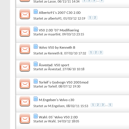
1
2
3
...
9
Startet av
Lasse
, 06/11/11 14:34
Alberto91's 2007 C30 2.0D
1
2
Startet av
alberto91
, 01/03/12 12:19
V50 2.0D '07 Modifisering
Startet av
maartint
, 09/03/13 23:15
Volvo V50 by Kenneth B
1
2
3
Startet av
Kenneth B
, 07/02/10 17:32
Åsvestad: V50 sport
Startet av
Åsvestad
, 27/06/10 10:18
Torleif`s Godvogn V50 2005mod
Startet av
Torleif
, 08/07/12 19:30
M.Engelsen's Volvo c30
1
2
3
...
5
Startet av
M.Engelsen
, 08/02/11 15:53
Wahl: 05' Volvo V50 2.0D
Startet av
Wahl
, 14/03/12 18:05