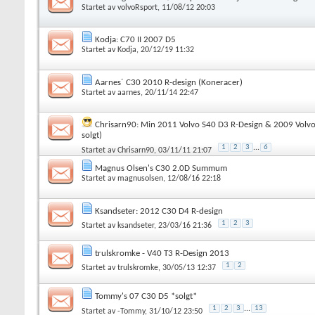
Startet av
volvoRsport
, 11/08/12 20:03
Kodja: C70 II 2007 D5
Startet av
Kodja
, 20/12/19 11:32
Aarnes´ C30 2010 R-design (Koneracer)
Startet av
aarnes
, 20/11/14 22:47
Chrisarn90: Min 2011 Volvo S40 D3 R-Design & 2009 Volvo
solgt)
1
2
3
...
6
Startet av
Chrisarn90
, 03/11/11 21:07
Magnus Olsen's C30 2.0D Summum
Startet av
magnusolsen
, 12/08/16 22:18
Ksandseter: 2012 C30 D4 R-design
1
2
3
Startet av
ksandseter
, 23/03/16 21:36
trulskromke - V40 T3 R-Design 2013
1
2
Startet av
trulskromke
, 30/05/13 12:37
Tommy's 07 C30 D5 *solgt*
1
2
3
...
13
Startet av
-Tommy
, 31/10/12 23:50