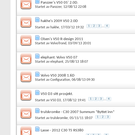
Panzzer's V50 05' 2.0D.
Startet av
Panzzer
, 12/08/12 22:08
hakhe's 2009 V50 2.0D
1
2
3
...
4
Startet av
hakhe
, 17/03/12 19:32
Olsen's V50 R-design 2011
Startet av
VolvoTrond
, 03/09/13 20:01
elephant: Volvo V50 07
Startet av
elephant
, 25/08/13 18:07
Volvo V50 2008 1.6D
Startet av
Configuration
, 06/08/13 09:30
V50 D3 sitt prosjekt.
1
2
3
...
4
Startet av
V50 D3
, 17/08/12 19:41
trulskromke - C30 2007 Summum *Byttet inn*
1
2
3
Startet av
trulskromke
, 05/11/11 18:07
Lasse - 2012 C30 T5 RS380