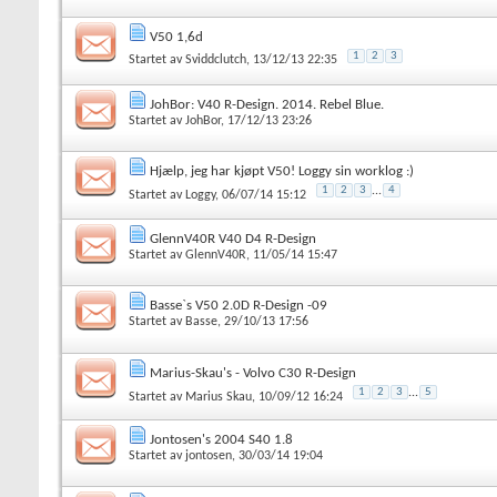
V50 1,6d
1
2
3
Startet av
Sviddclutch
, 13/12/13 22:35
JohBor: V40 R-Design. 2014. Rebel Blue.
Startet av
JohBor
, 17/12/13 23:26
Hjælp, jeg har kjøpt V50! Loggy sin worklog :)
1
2
3
...
4
Startet av
Loggy
, 06/07/14 15:12
GlennV40R V40 D4 R-Design
Startet av
GlennV40R
, 11/05/14 15:47
Basse`s V50 2.0D R-Design -09
Startet av
Basse
, 29/10/13 17:56
Marius-Skau's - Volvo C30 R-Design
1
2
3
...
5
Startet av
Marius Skau
, 10/09/12 16:24
Jontosen's 2004 S40 1.8
Startet av
jontosen
, 30/03/14 19:04