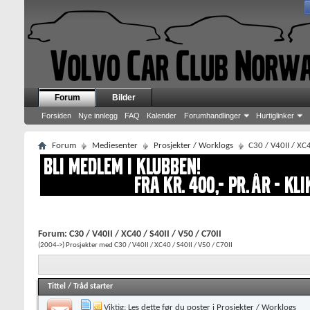
Forum
Bilder
Forsiden
Nye innlegg
FAQ
Kalender
Forumhandlinger
Hurtiglinker
Forum
Mediesenter
Prosjekter / Worklogs
C30 / V40II / XC4
Forum:
C30 / V40II / XC40 / S40II / V50 / C70II
(2004->) Prosjekter med C30 / V40II / XC40 / S40II / V50 / C70II
Tittel
/
Tråd starter
Viktig:
Les dette før du poster i Prosjekter / Worklogs