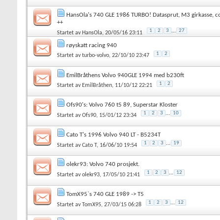
HansOla's 740 GLE 1986 TURBO! Datasprut, M3 girkasse, co
++
1
2
3
...
27
Startet av
HansOla
, 20/05/16 23:11
røyskatt racing 940
1
2
Startet av
turbo-volvo
, 22/10/10 23:47
EmilBråthens Volvo 940GLE 1994 med b230ft
1
2
Startet av
EmilBråthen
, 11/10/12 22:21
Ofs90's: Volvo 760 t5 89, Superstar Kloster
1
2
3
...
10
Startet av
Ofs90
, 15/01/12 23:34
Cato T's 1996 Volvo 940 LT - B5234T
1
2
3
...
19
Startet av
Cato T
, 16/06/10 19:54
olekr93: Volvo 740 prosjekt.
1
2
3
...
12
Startet av
olekr93
, 17/05/10 21:41
TomX95`s 740 GLE 1989 -> T5
1
2
3
...
12
Startet av
TomX95
, 27/03/15 06:28