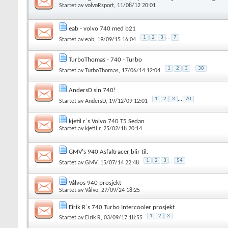
Startet av
volvoRsport
, 11/08/12 20:01
eab - volvo 740 med b21
1
2
3
...
7
Startet av
eab
, 19/09/15 16:04
TurboThomas - 740 - Turbo
1
2
3
...
30
Startet av
TurboThomas
, 17/06/14 12:04
AndersD sin 740!
1
2
3
...
70
Startet av
AndersD
, 19/12/09 12:01
kjetil r`s Volvo 740 T5 Sedan
Startet av
kjetil r
, 25/02/18 20:14
GMV's 940 Asfaltracer blir til.
1
2
3
...
54
Startet av
GMV
, 15/07/14 22:48
Vålvos 940 prosjekt
Startet av
Vålvo
, 27/09/24 18:25
Eirik R´s 740 Turbo Intercooler prosjekt
1
2
3
Startet av
Eirik R
, 03/09/17 18:55