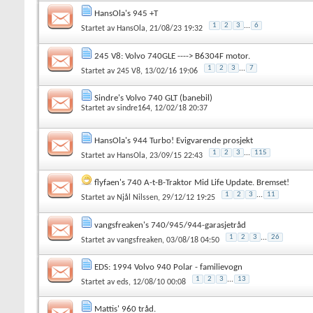
HansOla's 945 +T
1
2
3
...
6
Startet av
HansOla
, 21/08/23 19:32
245 V8: Volvo 740GLE ----> B6304F motor.
1
2
3
...
7
Startet av
245 V8
, 13/02/16 19:06
Sindre's Volvo 740 GLT (banebil)
Startet av
sindre164
, 12/02/18 20:37
HansOla's 944 Turbo! Evigvarende prosjekt
1
2
3
...
115
Startet av
HansOla
, 23/09/15 22:43
flyfaen's 740 A-t-B-Traktor Mid Life Update. Bremset!
1
2
3
...
11
Startet av
Njål Nilssen
, 29/12/12 19:25
vangsfreaken's 740/945/944-garasjetråd
1
2
3
...
26
Startet av
vangsfreaken
, 03/08/18 04:50
EDS: 1994 Volvo 940 Polar - familievogn
1
2
3
...
13
Startet av
eds
, 12/08/10 00:08
Mattis' 960 tråd.