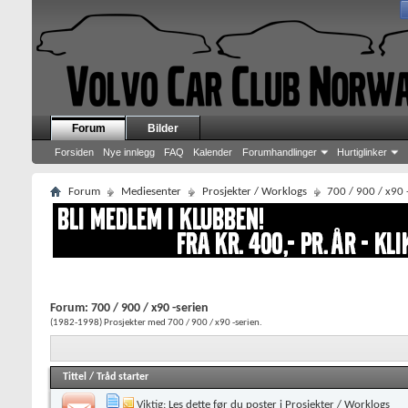
Forum
Bilder
Forsiden
Nye innlegg
FAQ
Kalender
Forumhandlinger
Hurtiglinker
Forum
Mediesenter
Prosjekter / Worklogs
700 / 900 / x90 
Forum:
700 / 900 / x90 -serien
(1982-1998) Prosjekter med 700 / 900 / x90 -serien.
Tittel
/
Tråd starter
Viktig:
Les dette før du poster i Prosjekter / Worklogs