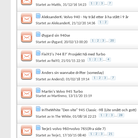
1
2
3
...
7
Startet av
Mattis
, 31/12/16 14:23
AleksanderK: Volvo 940 - Ny tråd etter å ha stått i 9 år
1
2
Startet av
AleksanderK
, 21/12/20 14:36
Øygard sin 940se
1
2
3
...
20
Startet av
Øygard
, 20/02/13 00:20
Fixi93's 744 87' Prosjekt Nå med Turbo
1
2
3
...
4
Startet av
fixi93
, 21/01/15 22:10
Anders sin wannabe drifter (someday)
1
2
3
...
7
Startet av
AndersD
, 01/02/18 19:14
Martin's Volvo 945 Turbo
Startet av
Martinmo
, 13/11/20 15:19
InTheWhite "Den vite" 945 Classic -98 (Lite smått och gott)
1
2
3
...
28
Startet av
In The White
, 01/08/16 22:23
Terje1-volvo 960+volvo 765(ifra side 7)
1
2
3
...
21
Startet av
Terje1
, 17/10/15 08:40