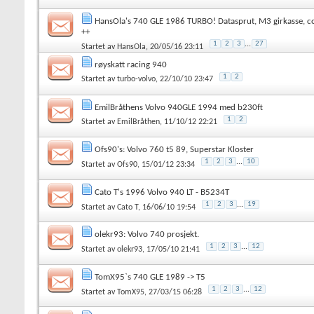
HansOla's 740 GLE 1986 TURBO! Datasprut, M3 girkasse, co
++
1
2
3
...
27
Startet av
HansOla
, 20/05/16 23:11
røyskatt racing 940
1
2
Startet av
turbo-volvo
, 22/10/10 23:47
EmilBråthens Volvo 940GLE 1994 med b230ft
1
2
Startet av
EmilBråthen
, 11/10/12 22:21
Ofs90's: Volvo 760 t5 89, Superstar Kloster
1
2
3
...
10
Startet av
Ofs90
, 15/01/12 23:34
Cato T's 1996 Volvo 940 LT - B5234T
1
2
3
...
19
Startet av
Cato T
, 16/06/10 19:54
olekr93: Volvo 740 prosjekt.
1
2
3
...
12
Startet av
olekr93
, 17/05/10 21:41
TomX95`s 740 GLE 1989 -> T5
1
2
3
...
12
Startet av
TomX95
, 27/03/15 06:28