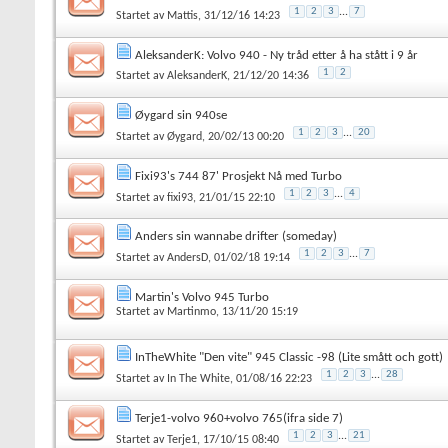
1
2
3
...
7
Startet av
Mattis
, 31/12/16 14:23
AleksanderK: Volvo 940 - Ny tråd etter å ha stått i 9 år
1
2
Startet av
AleksanderK
, 21/12/20 14:36
Øygard sin 940se
1
2
3
...
20
Startet av
Øygard
, 20/02/13 00:20
Fixi93's 744 87' Prosjekt Nå med Turbo
1
2
3
...
4
Startet av
fixi93
, 21/01/15 22:10
Anders sin wannabe drifter (someday)
1
2
3
...
7
Startet av
AndersD
, 01/02/18 19:14
Martin's Volvo 945 Turbo
Startet av
Martinmo
, 13/11/20 15:19
InTheWhite "Den vite" 945 Classic -98 (Lite smått och gott)
1
2
3
...
28
Startet av
In The White
, 01/08/16 22:23
Terje1-volvo 960+volvo 765(ifra side 7)
1
2
3
...
21
Startet av
Terje1
, 17/10/15 08:40