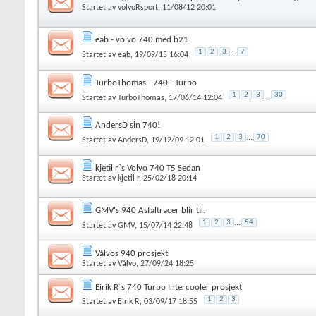
Startet av
volvoRsport
, 11/08/12 20:01
eab - volvo 740 med b21
1
2
3
...
7
Startet av
eab
, 19/09/15 16:04
TurboThomas - 740 - Turbo
1
2
3
...
30
Startet av
TurboThomas
, 17/06/14 12:04
AndersD sin 740!
1
2
3
...
70
Startet av
AndersD
, 19/12/09 12:01
kjetil r`s Volvo 740 T5 Sedan
Startet av
kjetil r
, 25/02/18 20:14
GMV's 940 Asfaltracer blir til.
1
2
3
...
54
Startet av
GMV
, 15/07/14 22:48
Vålvos 940 prosjekt
Startet av
Vålvo
, 27/09/24 18:25
Eirik R´s 740 Turbo Intercooler prosjekt
1
2
3
Startet av
Eirik R
, 03/09/17 18:55