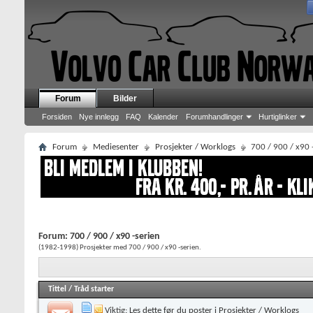
Forum
Bilder
Forsiden
Nye innlegg
FAQ
Kalender
Forumhandlinger
Hurtiglinker
Forum
Mediesenter
Prosjekter / Worklogs
700 / 900 / x90 
Forum:
700 / 900 / x90 -serien
(1982-1998) Prosjekter med 700 / 900 / x90 -serien.
Tittel
/
Tråd starter
Viktig:
Les dette før du poster i Prosjekter / Worklogs