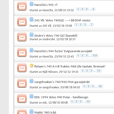
HansOla's 945 +T
1
2
3
...
6
Startet av
HansOla
, 21/08/23 19:32
245 V8: Volvo 740GLE ----> B6304F motor.
1
2
3
...
7
Startet av
245 V8
, 13/02/16 19:06
Sindre's Volvo 740 GLT (banebil)
Startet av
sindre164
, 12/02/18 20:37
HansOla's 944 Turbo! Evigvarende prosjekt
1
2
3
...
115
Startet av
HansOla
, 23/09/15 22:43
flyfaen's 740 A-t-B-Traktor Mid Life Update. Bremset!
1
2
3
...
11
Startet av
Njål Nilssen
, 29/12/12 19:25
vangsfreaken's 740/945/944-garasjetråd
1
2
3
...
26
Startet av
vangsfreaken
, 03/08/18 04:50
EDS: 1994 Volvo 940 Polar - familievogn
1
2
3
...
13
Startet av
eds
, 12/08/10 00:08
Mattis' 960 tråd.