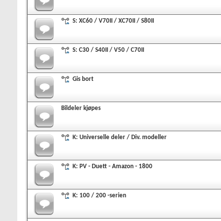
S: XC60 / V70II / XC70II / S80II
S: C30 / S40II / V50 / C70II
Gis bort
Bildeler kjøpes
K: Universelle deler / Div. modeller
K: PV - Duett - Amazon - 1800
K: 100 / 200 -serien