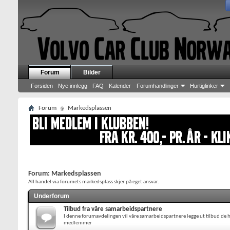
Forum
Bilder
Forsiden
Nye innlegg
FAQ
Kalender
Forumhandlinger
Hurtiglinker
Forum
Markedsplassen
Forum:
Markedsplassen
All handel via forumets markedsplass skjer på eget ansvar.
Underforum
Tilbud fra våre samarbeidspartnere
I denne forumavdelingen vil våre samarbeidspartnere legge ut tilbud de h
medlemmer