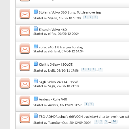
Stølen's Volvo 360 Sting, Totalrenovering
1
2
3
Startet av
Stølen
, 13/06/10 18:30
Elise sin Volvo 460
Startet av
elifos
, 20/05/12 20:24
volvo s40 1,8 trenger forslag
Startet av
skårland
, 07/04/12 14:34
Kjellt`s 3-Sexy |SOLGT!
1
2
3
...
5
Startet av
kjellt
, 03/10/11 17:56
Sagli: Volvo V40 T4 - 1998
Startet av
Sagli
, 29/08/10 21:10
Anders - Rulle V40
1
2
Startet av
Anders
, 13/12/09 01:59
TBO-ADHDRacing`s 66(VCCN trackday) charter svein var på
1
2
3
...
20
Startet av
TeamBørnOut
, 20/12/09 20:04