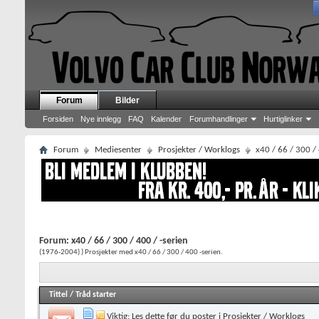
Forum
Bilder
Forsiden
Nye innlegg
FAQ
Kalender
Forumhandlinger
Hurtiglinker
Forum
Mediesenter
Prosjekter / Worklogs
x40 / 66 / 300 / 
Forum:
x40 / 66 / 300 / 400 / -serien
(1976-2004) ) Prosjekter med x40 / 66 / 300 / 400 -serien.
Tittel
/
Tråd starter
Viktig:
Les dette før du poster i Prosjekter / Worklogs