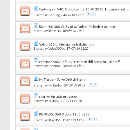
Geitung sin V40: Oppdatering 13.10.2013: Litt snakk, sett på
1
2
Startet av
Geitung
, 04/06/13 19:19
kåem 43: 360 GL Bygd av Volvo, forbedret av meg.
Startet av
kåem 43
, 16/09/13 22:14
Volvo 360 drifter gamle (nikdev) sin
Startet av
Volvo360tic
, 17/07/14 13:23
EspenAa Volvo 360 GL Lett bruksbil prosjekt.. Bilder!!
Startet av
EspenAa
, 20/04/14 18:10
MrTjerbo - Volvo 360 driftern ;)
1
2
Startet av
MrTjerbo
, 19/10/10 20:42
NikDev sin 360 Bruksøse
Startet av
NikDev
, 03/05/11 21:30
KE40155: 360 3 dørs 1985 b200
1
2
Startet av
KE40155
, 11/01/13 11:58