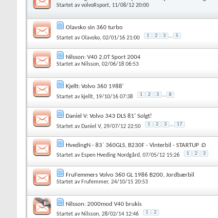
Startet av
volvoRsport
, 11/08/12 20:00
Olavsko sin 360 turbo
1
2
3
...
5
Startet av
Olavsko
, 02/01/16 21:00
Nilsson: V40 2,0T Sport 2004
Startet av
Nilsson
, 02/06/18 06:53
Kjellt: Volvo 360 1988'
1
2
3
...
8
Startet av
kjellt
, 19/10/16 07:38
Daniel V: Volvo 343 DLS 81' Solgt!
1
2
3
...
17
Startet av
Daniel V
, 29/07/12 22:50
HvedingN - 83` 360GLS, B230F - Vinterbil - STARTUP :D
1
2
3
Startet av
Espen Hveding Nordgård
, 07/05/12 15:26
FruFemmers Volvo 360 GL 1986 B200, Jordbærbil
Startet av
Frufemmer
, 24/10/15 20:53
Nilsson: 2000mod V40 brukis
1
2
Startet av
Nilsson
, 28/02/14 12:46