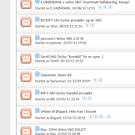
E.GRØNDAHL's volvo 360! Svartmatt hellakering, benga!
1
2
3
Startet av
E.GRØNDAHL
, 10/06/10 12:51
B230FT 16v turbo-prosjekt, og en 360
1
2
Startet av
Stisn
, 08/03/12 21:54
janrune's Volvo 460 2.0i SE
Startet av
janrune
, 25/07/13 19:04
Tarell V40 Turbo "konebil" fix-er-uper ;)
Startet av
Tarell
, 03/12/11 19:23
Swissman: Volvo 66
1
2
Startet av
Swissman
, 21/12/09 20:09
KIP's 360 turbo banebil prosjekt
1
2
Startet av
KIP
, 02/05/11 23:14
V40en til Øygard. Heiv han i bosset
1
2
3
...
5
Startet av
Øygard
, 15/01/13 20:52
Roy: 2004 Volvo V40 SOLGT!
Startet av
Roy
, 15/03/12 20:38