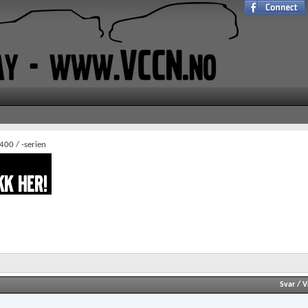
400 / -serien
Svar
/
V