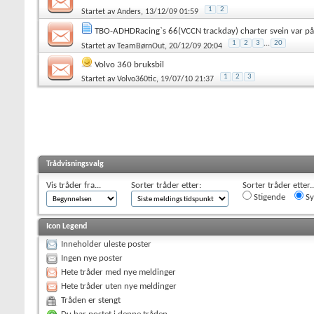
1
2
Startet av
Anders
, 13/12/09 01:59
TBO-ADHDRacing`s 66(VCCN trackday) charter svein var på
1
2
3
...
20
Startet av
TeamBørnOut
, 20/12/09 20:04
Volvo 360 bruksbil
1
2
3
Startet av
Volvo360tic
, 19/07/10 21:37
Trådvisningsvalg
Vis tråder fra...
Sorter tråder etter:
Sorter tråder etter..
Stigende
Sy
Icon Legend
Inneholder uleste poster
Ingen nye poster
Hete tråder med nye meldinger
Hete tråder uten nye meldinger
Tråden er stengt