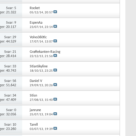
Svar: 5
Rocket
ger: 21.322
05/12/14,
20:57
Svar: 9
EspenAa
ger: 20.117
23/07/14,
23:14
Svar: 29
Volvo360tic
ger: 44.529
17/07/14,
13:07
Svar: 21
Grøftekanten-Racing
ger: 28.414
22/12/13,
21:56
Svar: 33
StianSkyline
ger: 40.743
18/10/13,
23:25
Svar: 56
Daniel V
ger: 51.642
29/09/13,
20:26
Svar: 34
Stisn
ger: 47.409
27/08/13,
15:40
Svar: 0
janrune
ger: 32.056
25/07/13,
19:04
Svar: 10
Tarell
ger: 23.260
03/07/13,
19:39