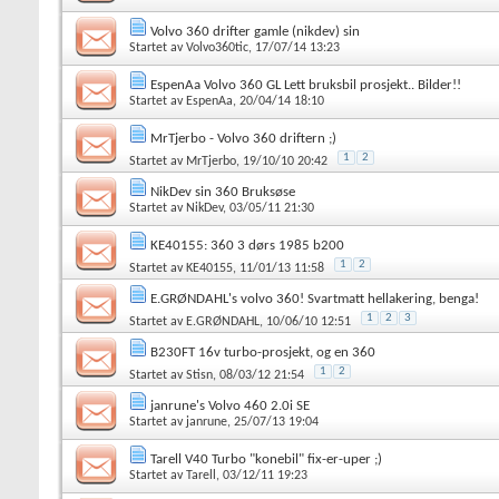
Volvo 360 drifter gamle (nikdev) sin
Startet av
Volvo360tic
, 17/07/14 13:23
EspenAa Volvo 360 GL Lett bruksbil prosjekt.. Bilder!!
Startet av
EspenAa
, 20/04/14 18:10
MrTjerbo - Volvo 360 driftern ;)
1
2
Startet av
MrTjerbo
, 19/10/10 20:42
NikDev sin 360 Bruksøse
Startet av
NikDev
, 03/05/11 21:30
KE40155: 360 3 dørs 1985 b200
1
2
Startet av
KE40155
, 11/01/13 11:58
E.GRØNDAHL's volvo 360! Svartmatt hellakering, benga!
1
2
3
Startet av
E.GRØNDAHL
, 10/06/10 12:51
B230FT 16v turbo-prosjekt, og en 360
1
2
Startet av
Stisn
, 08/03/12 21:54
janrune's Volvo 460 2.0i SE
Startet av
janrune
, 25/07/13 19:04
Tarell V40 Turbo "konebil" fix-er-uper ;)
Startet av
Tarell
, 03/12/11 19:23