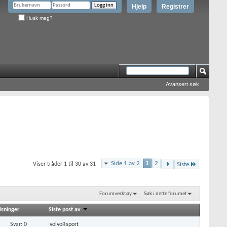
Hjelp
Registrer
Husk meg?
Avansert søk
Side 1 av 2
1
2
Viser tråder 1 til 30 av 31
Siste
Forumverktøy
Søk i dette forumet
isninger
Siste post av
Svar: 0
volvoRsport