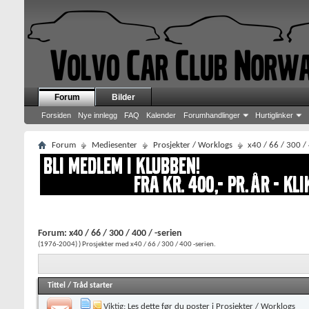
Forum
Bilder
Forsiden
Nye innlegg
FAQ
Kalender
Forumhandlinger
Hurtiglinker
Forum
Mediesenter
Prosjekter / Worklogs
x40 / 66 / 300 / 
Forum:
x40 / 66 / 300 / 400 / -serien
(1976-2004) ) Prosjekter med x40 / 66 / 300 / 400 -serien.
Tittel
/
Tråd starter
Viktig:
Les dette før du poster i Prosjekter / Worklogs