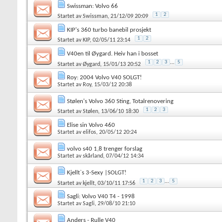
Swissman: Volvo 66
1
2
Startet av
Swissman
, 21/12/09 20:09
KIP's 360 turbo banebil prosjekt
1
2
Startet av
KIP
, 02/05/11 23:14
V40en til Øygard. Heiv han i bosset
1
2
3
...
5
Startet av
Øygard
, 15/01/13 20:52
Roy: 2004 Volvo V40 SOLGT!
Startet av
Roy
, 15/03/12 20:38
Stølen's Volvo 360 Sting, Totalrenovering
1
2
3
Startet av
Stølen
, 13/06/10 18:30
Elise sin Volvo 460
Startet av
elifos
, 20/05/12 20:24
volvo s40 1,8 trenger forslag
Startet av
skårland
, 07/04/12 14:34
Kjellt`s 3-Sexy |SOLGT!
1
2
3
...
5
Startet av
kjellt
, 03/10/11 17:56
Sagli: Volvo V40 T4 - 1998
Startet av
Sagli
, 29/08/10 21:10
Anders - Rulle V40