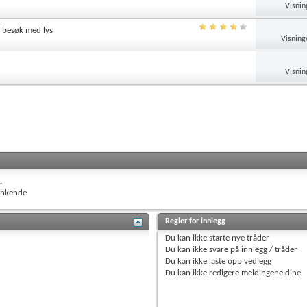
Visnin
 besøk med lys
Visning
Visnin
.
nkende
Regler for innlegg
Du
kan ikke
starte nye tråder
Du
kan ikke
svare på innlegg / tråder
Du
kan ikke
laste opp vedlegg
Du
kan ikke
redigere meldingene dine