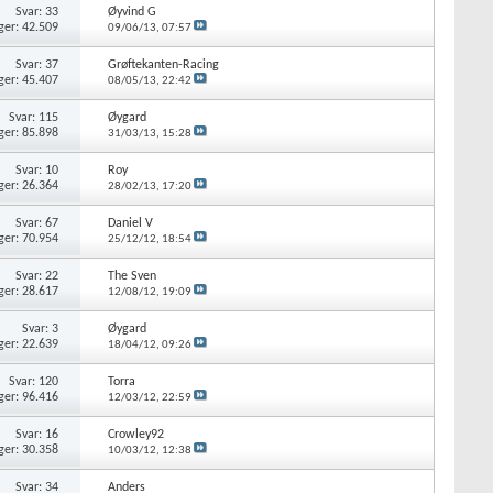
Svar: 33
Øyvind G
ger: 42.509
09/06/13,
07:57
Svar: 37
Grøftekanten-Racing
ger: 45.407
08/05/13,
22:42
Svar: 115
Øygard
ger: 85.898
31/03/13,
15:28
Svar: 10
Roy
ger: 26.364
28/02/13,
17:20
Svar: 67
Daniel V
ger: 70.954
25/12/12,
18:54
Svar: 22
The Sven
ger: 28.617
12/08/12,
19:09
Svar: 3
Øygard
ger: 22.639
18/04/12,
09:26
Svar: 120
Torra
ger: 96.416
12/03/12,
22:59
Svar: 16
Crowley92
ger: 30.358
10/03/12,
12:38
Svar: 34
Anders