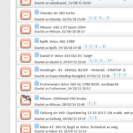
Startet av
volvoRsport
, 11/08/12 20:00
Olavsko sin 360 turbo
1
2
3
...
5
Startet av
Olavsko
, 02/01/16 21:00
Nilsson: V40 2,0T Sport 2004
Startet av
Nilsson
, 02/06/18 06:53
Kjellt: Volvo 360 1988'
1
2
3
...
8
Startet av
kjellt
, 19/10/16 07:38
Daniel V: Volvo 343 DLS 81' Solgt!
1
2
3
...
17
Startet av
Daniel V
, 29/07/12 22:50
HvedingN - 83` 360GLS, B230F - Vinterbil - STARTUP :D
1
2
3
Startet av
Espen Hveding Nordgård
, 07/05/12 15:26
FruFemmers Volvo 360 GL 1986 B200, Jordbærbil
Startet av
Frufemmer
, 24/10/15 20:53
Nilsson: 2000mod V40 brukis
1
2
Startet av
Nilsson
, 28/02/14 12:46
Geitung sin V40: Oppdatering 13.10.2013: Litt snakk, sett på
1
2
Startet av
Geitung
, 04/06/13 19:19
kåem 43: 360 GL Bygd av Volvo, forbedret av meg.
Startet av
kåem 43
, 16/09/13 22:14