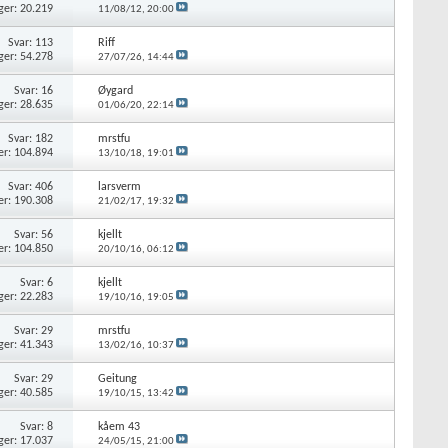
ger: 20.219
11/08/12,
20:00
Svar: 113
Riff
ger: 54.278
27/07/26,
14:44
Svar: 16
Øygard
ger: 28.635
01/06/20,
22:14
Svar: 182
mrstfu
er: 104.894
13/10/18,
19:01
Svar: 406
larsverm
er: 190.308
21/02/17,
19:32
Svar: 56
kjellt
er: 104.850
20/10/16,
06:12
Svar: 6
kjellt
ger: 22.283
19/10/16,
19:05
Svar: 29
mrstfu
ger: 41.343
13/02/16,
10:37
Svar: 29
Geitung
ger: 40.585
19/10/15,
13:42
Svar: 8
kåem 43
ger: 17.037
24/05/15,
21:00