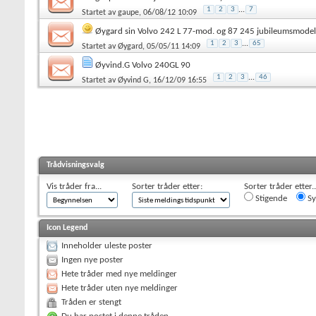
1
2
3
...
7
Startet av
gaupe
, 06/08/12 10:09
Øygard sin Volvo 242 L 77-mod. og 87 245 jubileumsmodel
1
2
3
...
65
Startet av
Øygard
, 05/05/11 14:09
Øyvind.G Volvo 240GL 90
1
2
3
...
46
Startet av
Øyvind G
, 16/12/09 16:55
Trådvisningsvalg
Vis tråder fra...
Sorter tråder etter:
Sorter tråder etter..
Stigende
Sy
Icon Legend
Inneholder uleste poster
Ingen nye poster
Hete tråder med nye meldinger
Hete tråder uten nye meldinger
Tråden er stengt