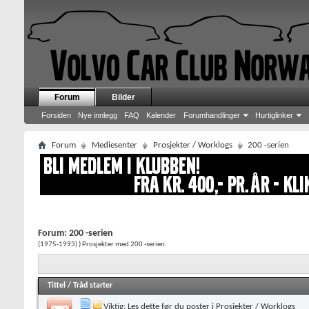
Forum
Bilder
Forsiden
Nye innlegg
FAQ
Kalender
Forumhandlinger
Hurtiglinker
Forum
Mediesenter
Prosjekter / Worklogs
200 -serien
Forum:
200 -serien
(1975-1993) ) Prosjekter med 200 -serien.
Tittel
/
Tråd starter
Viktig:
Les dette før du poster i Prosjekter / Worklogs