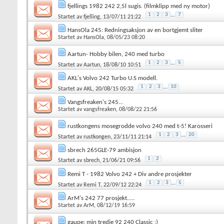
fjellings 1982 242 2,5l sugis. (filmklipp med ny motor)
1
2
3
...
7
Startet av
fjelling
, 13/07/11 21:22
HansOla 245: Redningsaksjon av en bortgjemt sliter
Startet av
HansOla
, 08/05/23 08:20
Aartun- Hobby bilen, 240 med turbo
1
2
3
...
5
Startet av
Aartun
, 18/08/10 10:51
AKL's Volvo 242 Turbo U.S modell.
1
2
3
...
10
Startet av
AKL
, 20/08/15 05:32
Vangsfreaken's 245...
Startet av
vangsfreaken
, 08/08/22 21:56
rustkongens mosegrodde volvo 240 med t-5! Karosseri
1
2
3
...
20
Startet av
rustkongen
, 23/11/11 21:14
sbrech 265GLE-79 ambisjon
1
2
Startet av
sbrech
, 21/06/21 09:56
Remi T - 1982 Volvo 242 + Div andre prosjekter
1
2
3
...
5
Startet av
Remi T
, 22/09/12 22:24
ArM's 242 77 prosjekt.....
Startet av
ArM
, 08/12/19 16:59
gaupe: min tredje 92 240 Classic :)