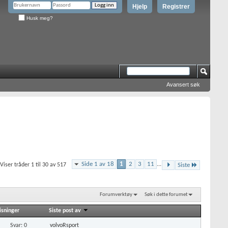
Hjelp
Registrer
Husk meg?
Avansert søk
Side 1 av 18
1
2
3
11
...
Viser tråder 1 til 30 av 517
Siste
Forumverktøy
Søk i dette forumet
isninger
Siste post av
Svar: 0
volvoRsport