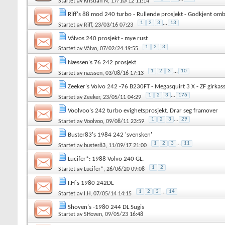
Startet av
Kristian N
, 17/10/12 11:14
Riff's 88 mod 240 turbo - Rullende prosjekt - Godkjent om
1
2
3
...
13
Startet av
Riff
, 23/03/16 07:23
Vålvos 240 prosjekt - mye rust
1
2
3
Startet av
Vålvo
, 07/02/24 19:55
Næssen's 76 242 prosjekt
1
2
3
...
10
Startet av
næssen
, 03/08/16 17:13
Zeeker's Volvo 242 -76 B230FT - Megasquirt 3 X - ZF girkas
1
2
3
...
176
Startet av
Zeeker
, 23/05/11 04:29
Voolvoo's 242 turbo evighetsprosjekt. Drar seg framover
1
2
3
...
29
Startet av
Voolvoo
, 09/08/11 23:59
Buster83's 1984 242 'svensken'
1
2
3
...
11
Startet av
buster83
, 11/09/17 21:00
Lucifer*: 1988 Volvo 240 GL.
1
2
Startet av
Lucifer*
, 26/06/20 09:08
I.H`s 1980 242DL
1
2
3
...
14
Startet av
I.H
, 07/05/14 14:15
Shoven's -1980 244 DL Sugis
Startet av
SHoven
, 09/05/23 16:48