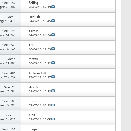
Svar: 157
fjelling
ger: 76.307
28/06/23,
07:13
Svar: 3
HansOla
nger: 8.478
04/06/23,
23:45
Svar: 121
Aartun
ger: 61.269
14/05/23,
06:34
Svar: 243
AKL
ger: 87.141
16/04/23,
22:33
Svar: 6
mrstfu
ger: 11.385
06/03/23,
19:12
Svar: 481
AleksanderK
er: 217.754
27/02/22,
23:17
Svar: 28
sbrech
ger: 24.783
01/02/22,
10:33
Svar: 108
Remi T
ger: 72.795
27/07/21,
00:12
Svar: 8
ArM
ger: 15.016
22/07/21,
20:05
Svar: 156
gaupe