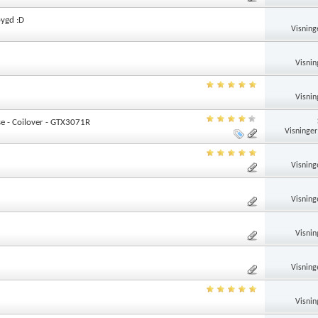
bygd :D
Visning
Visnin
Visnin
se - Coilover - GTX3071R
Visninger
Visning
Visning
Visnin
Visning
Visnin