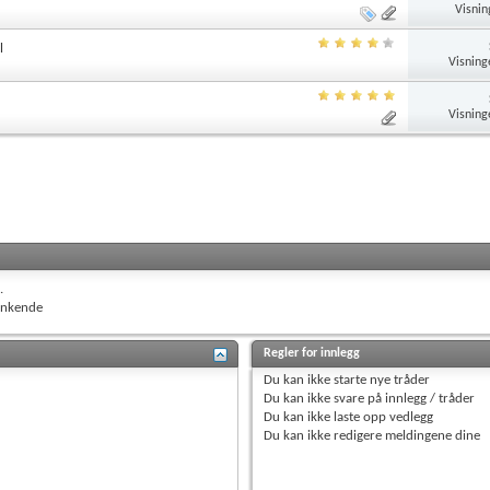
Visnin
l
Visning
Visning
.
nkende
Regler for innlegg
Du
kan ikke
starte nye tråder
Du
kan ikke
svare på innlegg / tråder
Du
kan ikke
laste opp vedlegg
Du
kan ikke
redigere meldingene dine