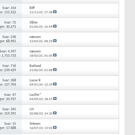
Svar: 314
Riff
er: 115.522
11/11/25,
17:38
Svar: 72
Vålvo
ger: 30.272
01/06/25,
16:49
Svar: 236
næssen
ger: 68.961
12/04/25,
08:29
Svar: 4.397
næssen
: 1.753.733
18/03/25,
01:05
Svar: 716
Batland
er: 239.429
21/06/24,
01:08
Svar: 268
Lasse R
er: 127.704
09/01/24,
12:39
Svar: 47
Lucifer*
ger: 20.937
04/09/23,
18:41
Svar: 345
I.H
er: 159.391
20/08/23,
14:32
Svar: 15
SHoven
ger: 17.688
16/07/23,
14:02