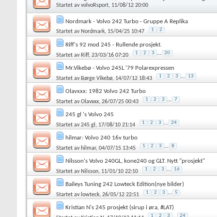
Startet av
volvoRsport
, 11/08/12 20:00
Nordmark - Volvo 242 Turbo - Gruppe A Replika
1
2
Startet av
Nordmark
, 15/04/25 10:47
Riff's 92 mod 245 - Rullende prosjekt.
1
2
3
...
20
Startet av
Riff
, 23/03/16 07:20
Mr.Vikebø - Volvo 245L '79 Polarexpressen
1
2
3
...
13
Startet av
Børge Vikebø
, 14/07/12 18:43
Olavxxx: 1982 Volvo 242 Turbo
1
2
3
...
7
Startet av
Olavxxx
, 26/07/25 00:43
245 gl 's Volvo 245
1
2
3
...
24
Startet av
245 gl
, 17/08/10 21:14
hilmar: Volvo 240 16v turbo
1
2
3
...
8
Startet av
hilmar
, 04/07/15 13:45
Nilsson's Volvo 240GL, kone240 og GLT. Nytt "prosjekt"
1
2
3
...
16
Startet av
Nilsson
, 11/01/10 22:10
Baileys Tuning 242 Lowteck Edition(nye bilder)
1
2
3
...
5
Startet av
lowteck
, 26/05/12 22:51
Kristian N's 245 prosjekt (sirup i øra, #LAT)
1
2
3
...
24