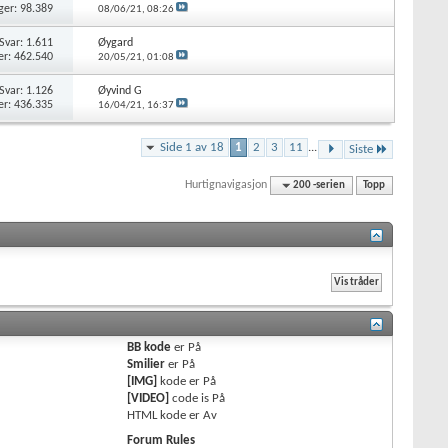
ger: 98.389
08/06/21,
08:26
Svar: 1.611
Øygard
er: 462.540
20/05/21,
01:08
Svar: 1.126
Øyvind G
er: 436.335
16/04/21,
16:37
Side 1 av 18
1
2
3
11
...
Siste
Hurtignavigasjon
200 -serien
Topp
BB kode
er
På
Smilier
er
På
[IMG]
kode er
På
[VIDEO]
code is
På
HTML kode er
Av
Forum Rules