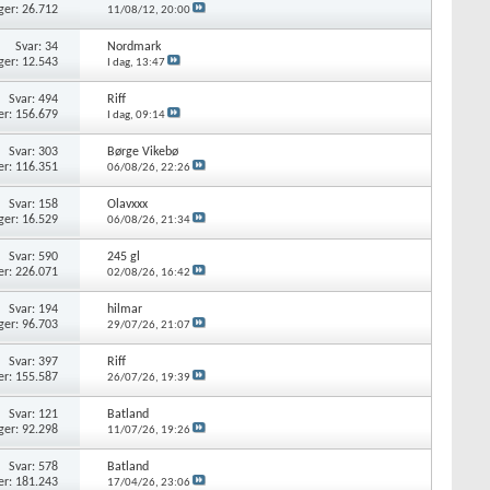
ger: 26.712
11/08/12,
20:00
Svar: 34
Nordmark
ger: 12.543
I dag,
13:47
Svar: 494
Riff
er: 156.679
I dag,
09:14
Svar: 303
Børge Vikebø
er: 116.351
06/08/26,
22:26
Svar: 158
Olavxxx
ger: 16.529
06/08/26,
21:34
Svar: 590
245 gl
er: 226.071
02/08/26,
16:42
Svar: 194
hilmar
ger: 96.703
29/07/26,
21:07
Svar: 397
Riff
er: 155.587
26/07/26,
19:39
Svar: 121
Batland
ger: 92.298
11/07/26,
19:26
Svar: 578
Batland
er: 181.243
17/04/26,
23:06