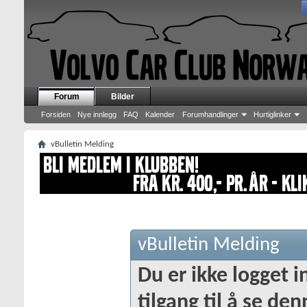
Forum
Bilder
Forsiden
Nye innlegg
FAQ
Kalender
Forumhandlinger
Hurtiglinker
vBulletin Melding
vBulletin Melding
Du er ikke logget in
tilgang til å se de