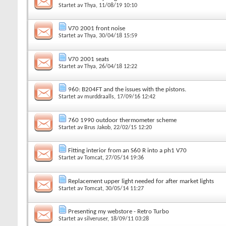
Startet av
Thya
, 11/08/19 10:10
V70 2001 front noise
Startet av
Thya
, 30/04/18 15:59
V70 2001 seats
Startet av
Thya
, 26/04/18 12:22
960: B204FT and the issues with the pistons.
Startet av
murddraalls
, 17/09/16 12:42
760 1990 outdoor thermometer scheme
Startet av
Brus Jakob
, 22/02/15 12:20
Fitting interior from an S60 R into a ph1 V70
Startet av
Tomcat
, 27/05/14 19:36
Replacement upper light needed for after market lights
Startet av
Tomcat
, 30/05/14 11:27
Presenting my webstore - Retro Turbo
Startet av
silveruser
, 18/09/11 03:28