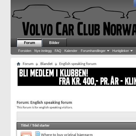
Forum
Bilder
Forsiden
Nye innlegg
FAQ
Kalender
Forumhandlinger
Hurtiglinker
Forum
Blandet
English speaking forum
Forum:
English speaking forum
This forum is for english speaking visitors.
Tittel
/
Tråd starter
Where to buy original bäerearm