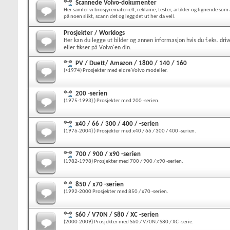
Scannede Volvo-dokumenter
Her samler vi brosjyremateriell, reklame, tester, artikler og lignende som 
på noen slikt, scann det og legg det ut her da vell.
Prosjekter / Worklogs
Her kan du legge ut bilder og annen informasjon hvis du f.eks. driv
eller fikser på Volvo'en din.
PV / Duett/ Amazon / 1800 / 140 / 160
(>1974) Prosjekter med eldre Volvo modeller.
200 -serien
(1975-1993) ) Prosjekter med 200 -serien.
x40 / 66 / 300 / 400 / -serien
(1976-2004) ) Prosjekter med x40 / 66 / 300 / 400 -serien.
700 / 900 / x90 -serien
(1982-1998) Prosjekter med 700 / 900 / x90 -serien.
850 / x70 -serien
(1992-2000 Prosjekter med 850 / x70 -serien.
S60 / V70N / S80 / XC -serien
(2000-2009) Prosjekter med S60 / V70N / S80 / XC -serie.