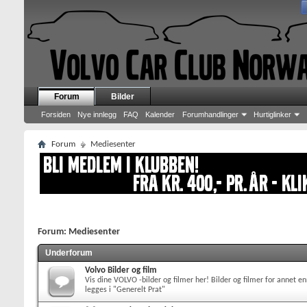
Forum
Bilder
Forsiden
Nye innlegg
FAQ
Kalender
Forumhandlinger
Hurtiglinker
Forum
Mediesenter
Forum:
Mediesenter
Underforum
Volvo Bilder og film
Vis dine VOLVO -bilder og filmer her! Bilder og filmer for annet en
legges i "Generelt Prat"