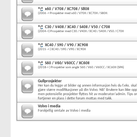
x60 / V70II / XC70II / S80II
(2006 -> Prosjekter med x60 / V70II / XC70II / S80II.
C30 / V40II / XC40 / S40II / V50 / C70II
(2004->) Prosjekter med C30 / V40II / XC40 / S40II / V50 / C70II
XC40 / S90 / V90 / XC90II
(2015 -> ) XC40 / S90 / V90 / XC90II
S60 / V60/ V60CC / XC60II
(2018-> ) Prosjekter som angår S60 / V60 / V60CC / XC60II (SPA)
Gullprosjekter
Her kan du legge ut bilder og annen informasjon hvis du f.eks. skal
gjøre større modifikasjoner på din Volvo. NB! Brukere kan ikke opp
men potensielle prosjekter flyttes hit av moderator/admin. Tips 
fortjener en plass i dette forum mottas med takk.
Volvo i media
Forskjellig omtale av Volvo i media