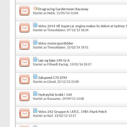
Dragracing Gardermoen Raceway
Startet av
Holck
, 11/05/14 11:04
Volvo 2014 V8 Supercar engine makes its debut at Sydney 
Startet av
Tinnsoldaten
, 07/12/13 16:24
Volvo motorsportbilder
Startet av
Tinnsoldaten
, 15/02/14 19:51
Løp og kjøp 240 Gr.A
Startet av
Filtvedt Racing
, 13/01/14 20:57
Zakspeed C70 DTM
Startet av
Liland
, 25/11/13 21:00
Hydrøylisk brekk i 140
Startet av
Rusaanes
, 29/09/13 13:06
Volvo 242 Gruppe-A i ATCC, 1985 Mark Petch
Startet av
Karl
, 13/02/13 13:17