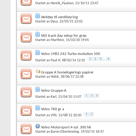
Startet av
Henrik_Paulsen
, 21/10/11 23:47
Verktøy til ventilstyring
Startet av
Dysa
, 22/05/21 22:02
S60 track day setup for grep
Startet av
Marthinz
, 15/03/20 19:05
Volvo 1983 242 Turbo evolution 500
1
2
3
...
6
Startet av
Paul H
, 08/02/14 12:32
Gruppe A homelogerings papirer
Startet av
Holck
, 18/06/17 22:38
Volvo Gruppe-A
1
2
3
Startet av
Karl
, 21/04/10 11:07
Volvo 760 gr a
1
2
Startet av
V90
, 12/08/12 20:20
Volvo Motorsport 4-syl. 300 hk
Startet av
Baron Ettertenning
, 19/02/15 16:37