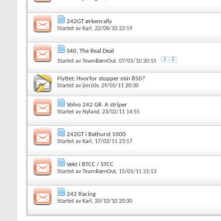
242GT ørkenrally
Startet av
Karl
, 22/06/10 22:19
S40, The Real Deal
1
2
Startet av
TeamBørnOut
, 07/01/10 20:15
Flyttet:
Hvorfor stopper min 850?
Startet av
jim10v
, 29/05/11 20:30
Volvo 242 GR. A striper
Startet av
Nyland
, 23/02/11 14:55
242GT i Bathurst 1000
Startet av
Karl
, 17/02/11 23:17
Vekt i BTCC / STCC
Startet av
TeamBørnOut
, 15/01/11 21:13
242 Racing
Startet av
Karl
, 20/10/10 20:30