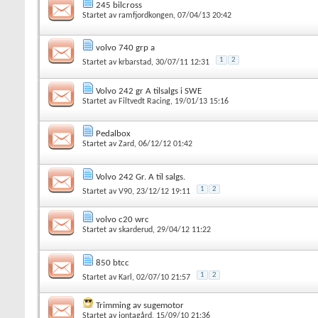
245 bilcross
Startet av
ramfjordkongen
, 07/04/13 20:42
volvo 740 grp a
1
2
Startet av
krbarstad
, 30/07/11 12:31
Volvo 242 gr A tilsalgs i SWE
Startet av
Filtvedt Racing
, 19/01/13 15:16
Pedalbox
Startet av
Zard
, 06/12/12 01:42
Volvo 242 Gr. A til salgs.
1
2
Startet av
V90
, 23/12/12 19:11
volvo c20 wrc
Startet av
skarderud
, 29/04/12 11:22
850 btcc
1
2
Startet av
Karl
, 02/07/10 21:57
Trimming av sugemotor
Startet av
jontagård
, 15/09/10 21:36