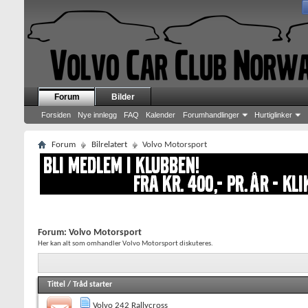
Forum
Bilder
Forsiden
Nye innlegg
FAQ
Kalender
Forumhandlinger
Hurtiglinker
Forum
Bilrelatert
Volvo Motorsport
Forum:
Volvo Motorsport
Her kan alt som omhandler Volvo Motorsport diskuteres.
Tittel
/
Tråd starter
Volvo 242 Rallycross