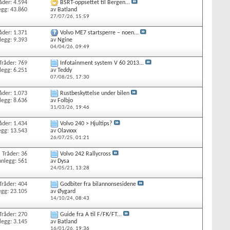
åder: 4.594
BSRT-oppsettet til Bergen...
egg: 43.860
av
Batland
27/07/26,
15:59
åder: 1.371
Volvo ME7 startsperre – noen...
legg: 9.393
av
Ngine
04/04/26,
09:49
Tråder: 769
Infotainment system V 60 2013...
legg: 6.251
av
Teddy
07/08/25,
17:30
åder: 1.073
Rustbeskyttelse under bilen
legg: 8.636
av
Folbjo
31/03/26,
19:46
åder: 1.434
Volvo 240 > Hjultips?
egg: 13.543
av
Olavxxx
26/07/25,
01:21
Tråder: 36
Volvo 242 Rallycross
nnlegg: 561
av
Dysa
24/05/21,
13:28
Tråder: 404
Godbiter fra bilannonsesidene
egg: 23.105
av
Øygard
14/10/24,
08:43
Tråder: 270
Guide fra A til F/FK/FT...
legg: 3.145
av
Batland
16/01/26,
19:36