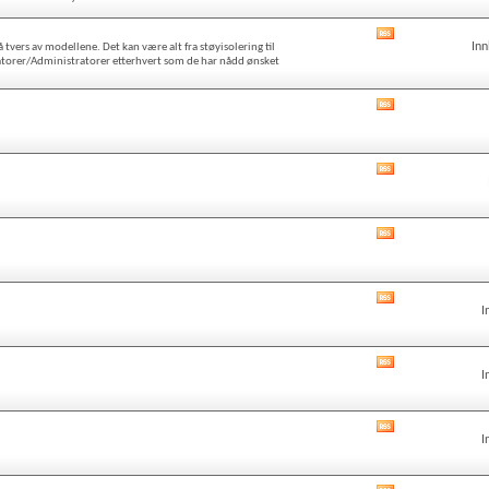
RSS
Vis
Inn
vers av modellene. Det kan være alt fra støyisolering til
forumets
eratorer/Administratorer etterhvert som de har nådd ønsket
RSS
Vis
forumets
RSS
Vis
forumets
RSS
Vis
forumets
RSS
Vis
I
forumets
RSS
Vis
I
forumets
RSS
Vis
I
forumets
RSS