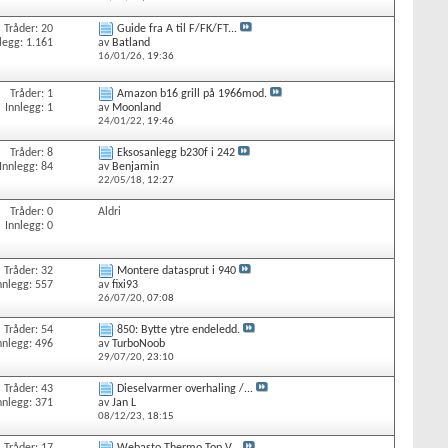
Tråder: 20
Guide fra A til F/FK/FT...
legg: 1.161
av
Batland
16/01/26,
19:36
Tråder: 1
Amazon b16 grill på 1966mod.
Innlegg: 1
av
Moonland
24/01/22,
19:46
Tråder: 8
Eksosanlegg b230f i 242
Innlegg: 84
av
Benjamin
22/05/18,
12:27
Tråder: 0
Aldri
Innlegg: 0
Tråder: 32
Montere datasprut i 940
nnlegg: 557
av
fixi93
26/07/20,
07:08
Tråder: 54
850: Bytte ytre endeledd.
nnlegg: 496
av
TurboNoob
29/07/20,
23:10
Tråder: 43
Dieselvarmer overhaling /...
nnlegg: 371
av
Jan L
08/12/23,
18:15