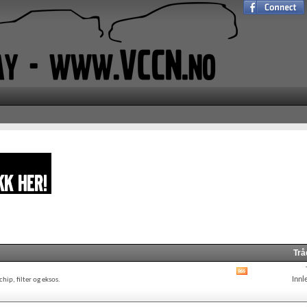
Trå
Vis
Innl
ip, filter og eksos.
forumets
RSS