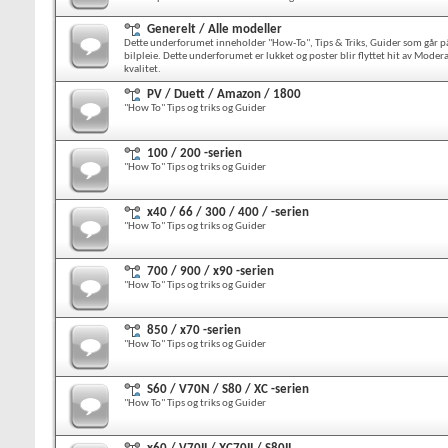
Generelt / Alle modeller
Dette underforumet inneholder "How-To", Tips & Triks, Guider som går på t
bilpleie. Dette underforumet er lukket og poster blir flyttet hit av Mod
kvalitet.
PV / Duett / Amazon / 1800
"How To" Tips og triks og Guider
100 / 200 -serien
"How To" Tips og triks og Guider
x40 / 66 / 300 / 400 / -serien
"How To" Tips og triks og Guider
700 / 900 / x90 -serien
"How To" Tips og triks og Guider
850 / x70 -serien
"How To" Tips og triks og Guider
S60 / V70N / S80 / XC -serien
"How To" Tips og triks og Guider