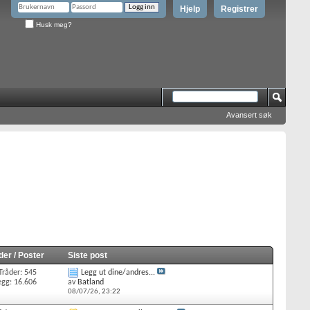
Hjelp
Registrer
Husk meg?
Avansert søk
der / Poster
Siste post
Tråder: 545
Legg ut dine/andres...
egg: 16.606
av
Batland
08/07/26,
23:22