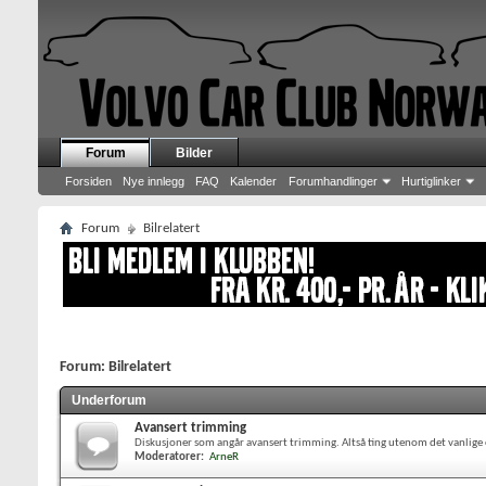
Forum
Bilder
Forsiden
Nye innlegg
FAQ
Kalender
Forumhandlinger
Hurtiglinker
Forum
Bilrelatert
Forum:
Bilrelatert
Underforum
Avansert trimming
Diskusjoner som angår avansert trimming. Altså ting utenom det vanlige ch
Moderatorer:
ArneR