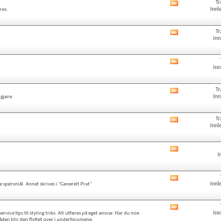
Tr
Vis
Innl
res.
forumets
RSS
Tr
Vis
Inn
forumets
RSS
Vis
Inn
forumets
RSS
Tr
Vis
Inn
 gjøre.
forumets
RSS
Tr
Vis
Innl
forumets
RSS
Vis
I
forumets
RSS
Vis
Innl
 spørsmål. Annet skrives i "Generelt Prat"
forumets
RSS
Vis
Inn
rvice tips til styling triks. Alt utføres på eget ansvar. Har du noe
forumets
råden blir den flyttet over i underforumene.