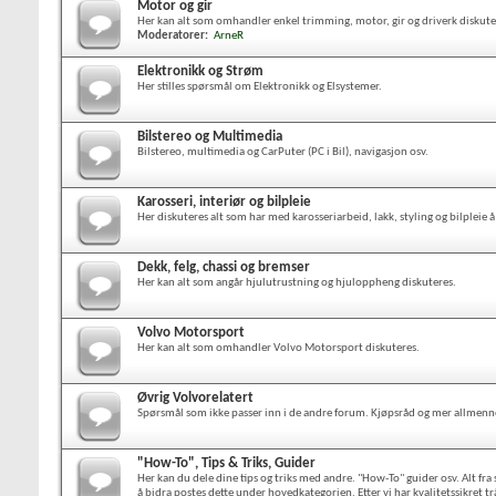
Motor og gir
Her kan alt som omhandler enkel trimming, motor, gir og driverk diskute
Moderatorer:
ArneR
Elektronikk og Strøm
Her stilles spørsmål om Elektronikk og Elsystemer.
Bilstereo og Multimedia
Bilstereo, multimedia og CarPuter (PC i Bil), navigasjon osv.
Karosseri, interiør og bilpleie
Her diskuteres alt som har med karosseriarbeid, lakk, styling og bilpleie å
Dekk, felg, chassi og bremser
Her kan alt som angår hjulutrustning og hjuloppheng diskuteres.
Volvo Motorsport
Her kan alt som omhandler Volvo Motorsport diskuteres.
Øvrig Volvorelatert
Spørsmål som ikke passer inn i de andre forum. Kjøpsråd og mer allmenne
"How-To", Tips & Triks, Guider
Her kan du dele dine tips og triks med andre. "How-To" guider osv. Alt fra se
å bidra postes dette under hovedkategorien. Etter vi har kvalitetssikret t