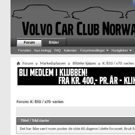
Forum
Bilder
Forsiden
Nye innlegg
FAQ
Kalender
Forumhandlinger
Hurtiglinker
Forum
Markedsplassen
Bildeler kjøpes
K: 850 / x70 -serien
Forum:
K: 850 / x70 -serien
Tittel
/
Tråd starter
Det har ikke vært noen poster de siste 60 dagene i dette forumet.
Bruk f