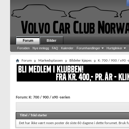
Forum
Bilder
Forsiden
Nye innlegg
FAQ
Kalender
Forumhandlinger
Hurtiglinker
Forum
Markedsplassen
Bildeler kjøpes
K: 700 / 900 / x90 -
Forum:
K: 700 / 900 / x90 -serien
Tittel
/
Tråd starter
Det har ikke vært noen poster de siste 60 dagene i dette forumet.
Bruk f