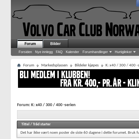
Forum
Bilder
Forsiden
Nye innlegg
FAQ
Kalender
Forumhandlinger
Hurtiglinker
Forum
Markedsplassen
Bildeler kjøpes
K: x40 / 300 / 400 -
Forum:
K: x40 / 300 / 400 -serien
Tittel
/
Tråd starter
Det har ikke vært noen poster de siste 60 dagene i dette forumet.
Bruk f