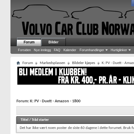
Forum
Bilder
Forsiden
Nye innlegg
FAQ
Kalender
Forumhandlinger
Hurtiglinker
Forum
Markedsplassen
Bildeler kjøpes
K: PV - Duett - Ama
Forum:
K: PV - Duett - Amazon - 1800
Tittel
/
Tråd starter
Det har ikke vært noen poster de siste 60 dagene i dette forumet.
Bruk f