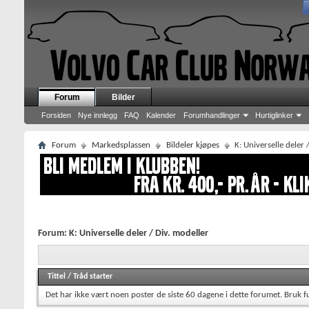
Forum
Bilder
Forsiden
Nye innlegg
FAQ
Kalender
Forumhandlinger
Hurtiglinker
Forum
Markedsplassen
Bildeler kjøpes
K: Universelle deler 
Forum:
K: Universelle deler / Div. modeller
Tittel
/
Tråd starter
Det har ikke vært noen poster de siste 60 dagene i dette forumet.
Bruk f