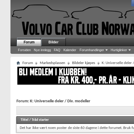
Forum
Bilder
Forsiden
Nye innlegg
FAQ
Kalender
Forumhandlinger
Hurtiglinker
Forum
Markedsplassen
Bildeler kjøpes
K: Universelle deler 
Forum:
K: Universelle deler / Div. modeller
Tittel
/
Tråd starter
Det har ikke vært noen poster de siste 60 dagene i dette forumet.
Bruk f