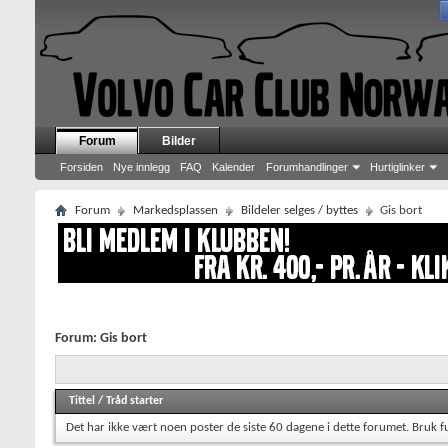
Forum
Bilder
Forsiden
Nye innlegg
FAQ
Kalender
Forumhandlinger
Hurtiglinker
Forum
Markedsplassen
Bildeler selges / byttes
Gis bort
Forum:
Gis bort
Tittel
/
Tråd starter
Det har ikke vært noen poster de siste 60 dagene i dette forumet.
Bruk f