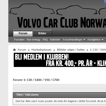
Forum
Bilder
Forsiden
Nye innlegg
FAQ
Kalender
Forumhandlinger
Hurtiglinker
Forum
Markedsplassen
Bildeler selges / byttes
S: C30 / S40I
Forum:
S: C30 / S40II / V50 / C70II
Tittel
/
Tråd starter
Det har ikke vært noen poster de siste 60 dagene i dette forumet.
Bruk f