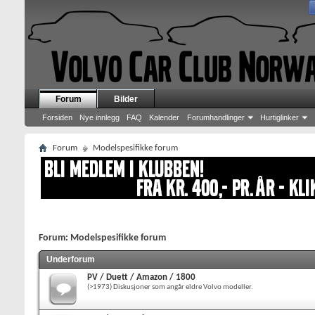
Forum
Bilder
Forsiden
Nye innlegg
FAQ
Kalender
Forumhandlinger
Hurtiglinker
Forum
Modelspesifikke forum
Forum:
Modelspesifikke forum
Underforum
PV / Duett / Amazon / 1800
(>1973) Diskusjoner som angår eldre Volvo modeller.