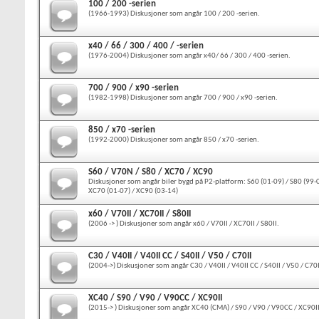
100 / 200 -serien
(1966-1993) Diskusjoner som angår 100 / 200 -serien.
x40 / 66 / 300 / 400 / -serien
(1976-2004) Diskusjoner som angår x40/ 66 / 300 / 400 -serien.
700 / 900 / x90 -serien
(1982-1998) Diskusjoner som angår 700 / 900 / x90 -serien.
850 / x70 -serien
(1992-2000) Diskusjoner som angår 850 / x70 -serien.
S60 / V70N / S80 / XC70 / XC90
Diskusjoner som angår biler bygd på P2-platform: S60 (01-09) / S80 (99-0
XC70 (01-07) / XC90 (03-14)
x60 / V70II / XC70II / S80II
(2006 -> ) Diskusjoner som angår x60 / V70II / XC70II / S80II.
C30 / V40II / V40II CC / S40II / V50 / C70II
(2004->) Diskusjoner som angår C30 / V40II / V40II CC / S40II / V50 / C70I
XC40 / S90 / V90 / V90CC / XC90II
(2015-> ) Diskusjoner som angår XC40 (CMA) / S90 / V90 / V90CC / XC90I