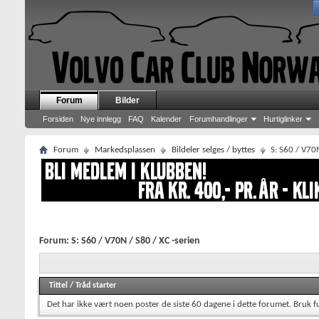
Forum
Bilder
Forsiden
Nye innlegg
FAQ
Kalender
Forumhandlinger
Hurtiglinker
Forum
Markedsplassen
Bildeler selges / byttes
S: S60 / V70N
Forum:
S: S60 / V70N / S80 / XC -serien
Tittel
/
Tråd starter
Det har ikke vært noen poster de siste 60 dagene i dette forumet.
Bruk f