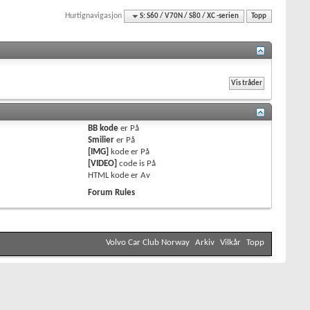
Hurtignavigasjon
S: S60 / V70N / S80 / XC -serien
Topp
BB kode
er
På
Smilier
er
På
[IMG]
kode er
På
[VIDEO]
code is
På
HTML kode er
Av
Forum Rules
Volvo Car Club Norway
Arkiv
Vilkår
Topp