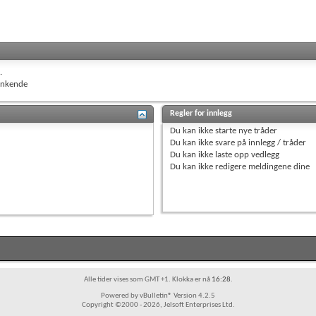
.
nkende
Regler for innlegg
Du
kan ikke
starte nye tråder
Du
kan ikke
svare på innlegg / tråder
Du
kan ikke
laste opp vedlegg
Du
kan ikke
redigere meldingene dine
Alle tider vises som GMT +1. Klokka er nå
16:28
.
Powered by vBulletin® Version 4.2.5
Copyright ©2000 - 2026, Jelsoft Enterprises Ltd.