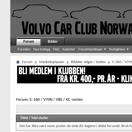
Forum
Bilder
Forsiden
Nye innlegg
FAQ
Kalender
Forumhandlinger
Hurtiglinker
Forum
Markedsplassen
Bildeler selges / byttes
S: S60 / V70N
Forum:
S: S60 / V70N / S80 / XC -serien
Tittel
/
Tråd starter
Det har ikke vært noen poster de siste 60 dagene i dette forumet.
Bruk f