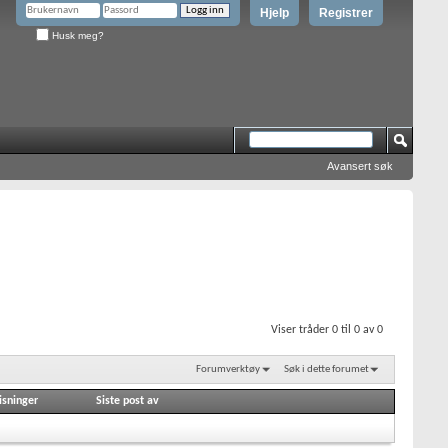
Hjelp
Registrer
Husk meg?
Avansert søk
Viser tråder 0 til 0 av 0
Forumverktøy
Søk i dette forumet
isninger
Siste post av