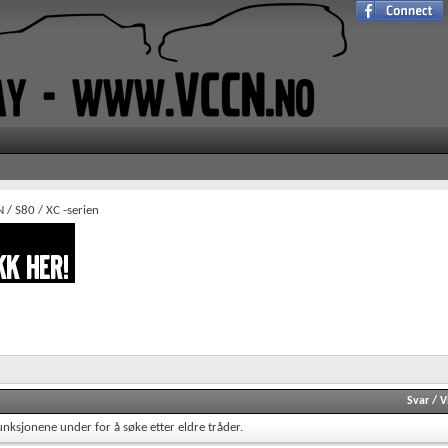
 / S80 / XC -serien
Svar
/
V
unksjonene under for å søke etter eldre tråder.