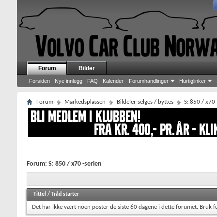
Forum
Bilder
Forsiden
Nye innlegg
FAQ
Kalender
Forumhandlinger
Hurtiglinker
Forum
Markedsplassen
Bildeler selges / byttes
S: 850 / x70 
Forum:
S: 850 / x70 -serien
Tittel
/
Tråd starter
Det har ikke vært noen poster de siste 60 dagene i dette forumet.
Bruk f