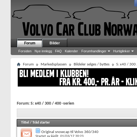
Forum
Bilder
Forsiden
Nye innlegg
FAQ
Kalender
Forumhandlinger
Hurtiglinker
Forum
Markedsplassen
Bildeler selges / byttes
S: x40 / 300 
Forum:
S: x40 / 300 / 400 -serien
Tittel
/
Tråd starter
Original snowcap til Volvo 360/340
Startet av
kjellt
, 01/03/17 20:23