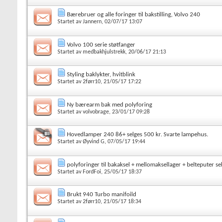
Bærebruer og alle foringer til bakstilling, Volvo 240
Startet av
Jannern
, 02/07/17 13:07
Volvo 100 serie støtfanger
Startet av
medbakhjulstrekk
, 20/06/17 21:13
Styling baklykter, hvitblink
Startet av
2førr10
, 21/05/17 17:22
Ny bærearm bak med polyforing
Startet av
volvobrage
, 23/01/17 09:28
Hovedlamper 240 86+ selges 500 kr. Svarte lampehus.
Startet av
Øyvind G
, 07/05/17 19:44
polyforinger til bakaksel + mellomaksellager + belteputer se
Startet av
FordFoi
, 25/05/17 18:37
Brukt 940 Turbo manifoild
Startet av
2førr10
, 21/05/17 18:34