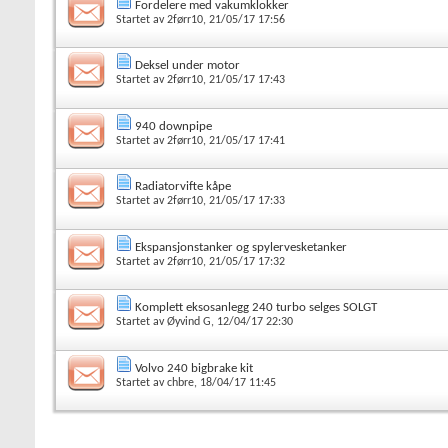
Fordelere med vakumklokker
Startet av
2førr10
, 21/05/17 17:56
Deksel under motor
Startet av
2førr10
, 21/05/17 17:43
940 downpipe
Startet av
2førr10
, 21/05/17 17:41
Radiatorvifte kåpe
Startet av
2førr10
, 21/05/17 17:33
Ekspansjonstanker og spylervesketanker
Startet av
2førr10
, 21/05/17 17:32
Komplett eksosanlegg 240 turbo selges SOLGT
Startet av
Øyvind G
, 12/04/17 22:30
Volvo 240 bigbrake kit
Startet av
chbre
, 18/04/17 11:45