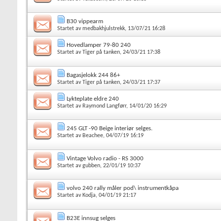
B30 vippearm
Startet av
medbakhjulstrekk
, 13/07/21 16:28
Hovedlamper 79-80 240
Startet av
Tiger på tanken
, 24/03/21 17:38
Bagasjelokk 244 86+
Startet av
Tiger på tanken
, 24/03/21 17:37
Lykteplate eldre 240
Startet av
Raymond Langførr
, 14/01/20 16:29
245 GLT -90 Beige interiør selges.
Startet av
Beachee
, 04/07/19 16:19
Vintage Volvo radio - RS 3000
Startet av
gubben
, 22/01/19 10:37
volvo 240 rally måler pod\ instrumentkåpa
Startet av
Kodja
, 04/01/19 21:17
B23E innsug selges