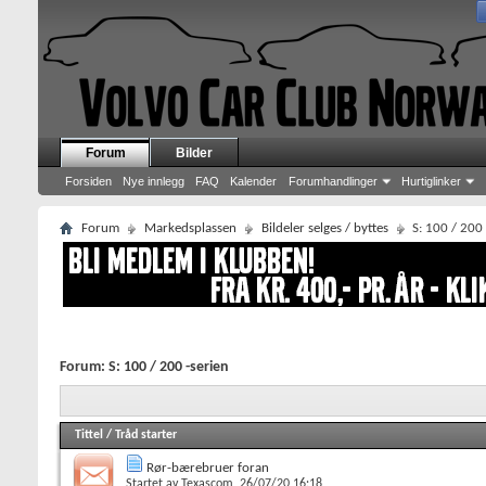
Forum
Bilder
Forsiden
Nye innlegg
FAQ
Kalender
Forumhandlinger
Hurtiglinker
Forum
Markedsplassen
Bildeler selges / byttes
S: 100 / 200 
Forum:
S: 100 / 200 -serien
Tittel
/
Tråd starter
Rør-bærebruer foran
Startet av
Texascom
, 26/07/20 16:18