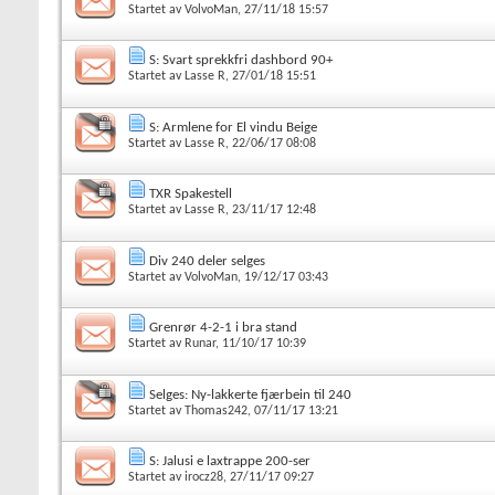
Startet av
VolvoMan
, 27/11/18 15:57
S: Svart sprekkfri dashbord 90+
Startet av
Lasse R
, 27/01/18 15:51
S: Armlene for El vindu Beige
Startet av
Lasse R
, 22/06/17 08:08
TXR Spakestell
Startet av
Lasse R
, 23/11/17 12:48
Div 240 deler selges
Startet av
VolvoMan
, 19/12/17 03:43
Grenrør 4-2-1 i bra stand
Startet av
Runar
, 11/10/17 10:39
Selges: Ny-lakkerte fjærbein til 240
Startet av
Thomas242
, 07/11/17 13:21
S: Jalusi e laxtrappe 200-ser
Startet av
irocz28
, 27/11/17 09:27