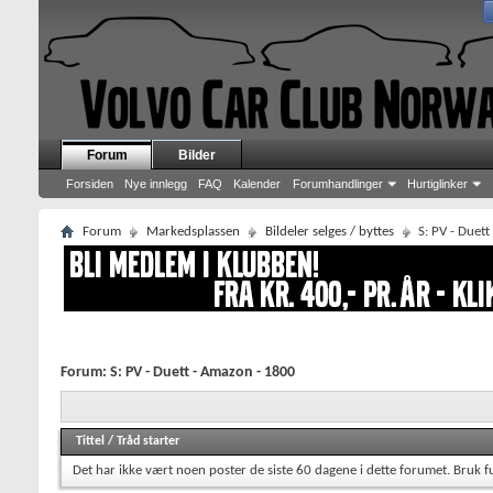
Forum
Bilder
Forsiden
Nye innlegg
FAQ
Kalender
Forumhandlinger
Hurtiglinker
Forum
Markedsplassen
Bildeler selges / byttes
S: PV - Duet
Forum:
S: PV - Duett - Amazon - 1800
Tittel
/
Tråd starter
Det har ikke vært noen poster de siste 60 dagene i dette forumet.
Bruk f