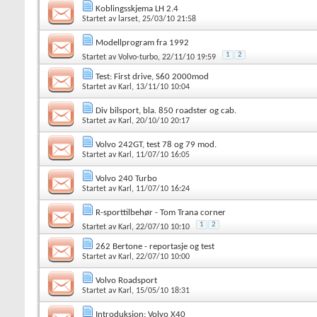
Koblingsskjema LH 2.4
Startet av
larset
, 25/03/10 21:58
Modellprogram fra 1992
1
2
Startet av
Volvo-turbo
, 22/11/10 19:59
Test: First drive, S60 2000mod
Startet av
Karl
, 13/11/10 10:04
Div bilsport, bla. 850 roadster og cab.
Startet av
Karl
, 20/10/10 20:17
Volvo 242GT, test 78 og 79 mod.
Startet av
Karl
, 11/07/10 16:05
Volvo 240 Turbo
Startet av
Karl
, 11/07/10 16:24
R-sporttilbehør - Tom Trana corner
1
2
Startet av
Karl
, 22/07/10 10:10
262 Bertone - reportasje og test
Startet av
Karl
, 22/07/10 10:00
Volvo Roadsport
Startet av
Karl
, 15/05/10 18:31
Introduksjon: Volvo X40