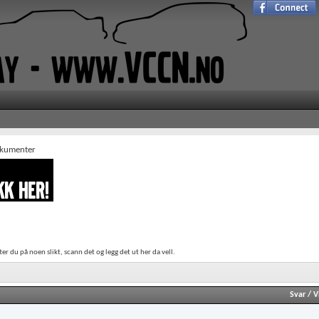
okumenter
er du på noen slikt, scann det og legg det ut her da vell.
Svar
/
V