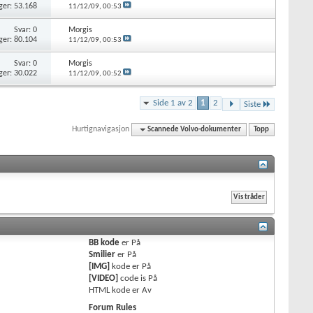
ger: 53.168
11/12/09,
00:53
Svar: 0
Morgis
ger: 80.104
11/12/09,
00:53
Svar: 0
Morgis
ger: 30.022
11/12/09,
00:52
Side 1 av 2
1
2
Siste
Hurtignavigasjon
Scannede Volvo-dokumenter
Topp
BB kode
er
På
Smilier
er
På
[IMG]
kode er
På
[VIDEO]
code is
På
HTML kode er
Av
Forum Rules