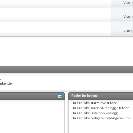
Visnin
Visnin
Visnin
.
nkende
Regler for innlegg
Du
kan ikke
starte nye tråder
Du
kan ikke
svare på innlegg / tråder
Du
kan ikke
laste opp vedlegg
Du
kan ikke
redigere meldingene dine