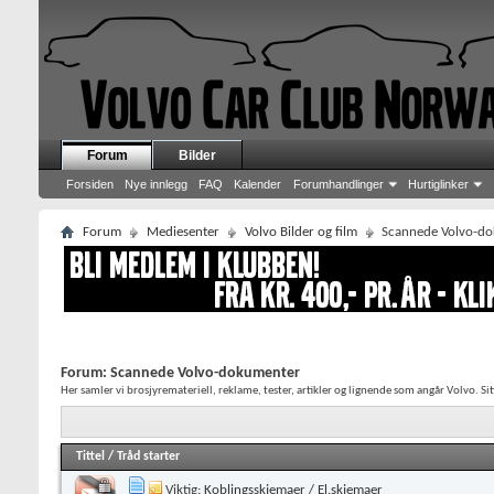
Forum
Bilder
Forsiden
Nye innlegg
FAQ
Kalender
Forumhandlinger
Hurtiglinker
Forum
Mediesenter
Volvo Bilder og film
Scannede Volvo-d
Forum:
Scannede Volvo-dokumenter
Her samler vi brosjyremateriell, reklame, tester, artikler og lignende som angår Volvo. Sitt
Tittel
/
Tråd starter
Viktig:
Koblingsskjemaer / El.skjemaer