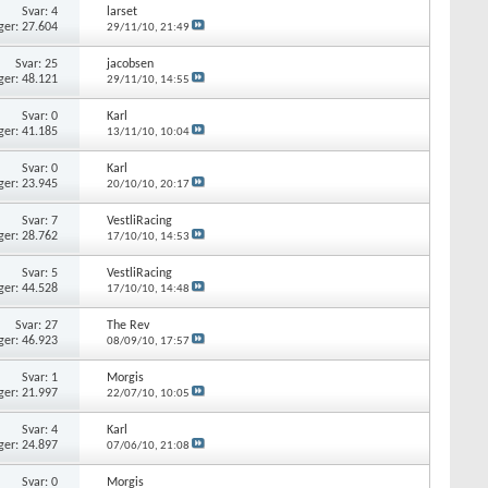
Svar: 4
larset
ger: 27.604
29/11/10,
21:49
Svar: 25
jacobsen
ger: 48.121
29/11/10,
14:55
Svar: 0
Karl
ger: 41.185
13/11/10,
10:04
Svar: 0
Karl
ger: 23.945
20/10/10,
20:17
Svar: 7
VestliRacing
ger: 28.762
17/10/10,
14:53
Svar: 5
VestliRacing
ger: 44.528
17/10/10,
14:48
Svar: 27
The Rev
ger: 46.923
08/09/10,
17:57
Svar: 1
Morgis
ger: 21.997
22/07/10,
10:05
Svar: 4
Karl
ger: 24.897
07/06/10,
21:08
Svar: 0
Morgis