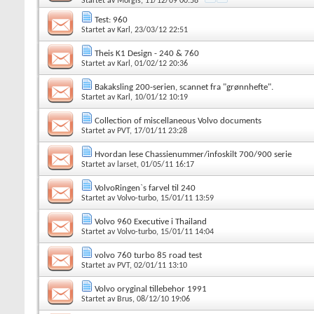
Startet av
Morgis
, 11/12/09 00:58
Test: 960
Startet av
Karl
, 23/03/12 22:51
Theis K1 Design - 240 & 760
Startet av
Karl
, 01/02/12 20:36
Bakaksling 200-serien, scannet fra "grønnhefte".
Startet av
Karl
, 10/01/12 10:19
Collection of miscellaneous Volvo documents
Startet av
PVT
, 17/01/11 23:28
Hvordan lese Chassienummer/infoskilt 700/900 serie
Startet av
larset
, 01/05/11 16:17
VolvoRingen`s farvel til 240
Startet av
Volvo-turbo
, 15/01/11 13:59
Volvo 960 Executive i Thailand
Startet av
Volvo-turbo
, 15/01/11 14:04
volvo 760 turbo 85 road test
Startet av
PVT
, 02/01/11 13:10
Volvo oryginal tillebehor 1991
Startet av
Brus
, 08/12/10 19:06