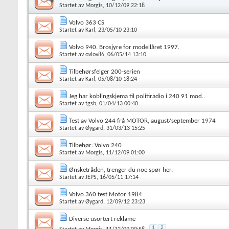
Startet av
Morgis
, 10/12/09 22:18
Volvo 363 CS
Startet av
Karl
, 23/05/10 23:10
Volvo 940. Brosjyre for modellåret 1997.
Startet av
ovlov86
, 06/05/14 13:10
Tilbehørsfelger 200-serien
Startet av
Karl
, 05/08/10 18:24
Jeg har koblingskjema til politiradio i 240 91 mod..
Startet av
tgsb
, 01/04/13 00:40
Test av Volvo 244 frå MOTOR, august/september 1974
Startet av
Øygard
, 31/03/13 15:25
Tilbehør: Volvo 240
Startet av
Morgis
, 11/12/09 01:00
Ønsketråden, trenger du noe spør her.
Startet av
JEPS
, 16/05/11 17:14
Volvo 360 test Motor 1984
Startet av
Øygard
, 12/09/12 23:23
Diverse usortert reklame
1
2