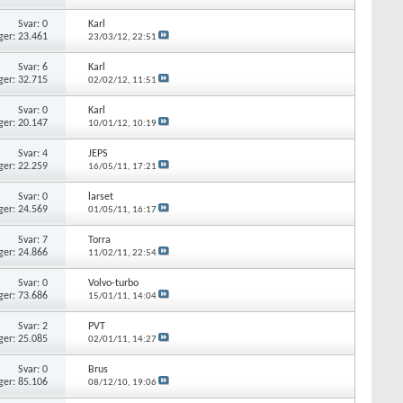
Svar: 0
Karl
ger: 23.461
23/03/12,
22:51
Svar: 6
Karl
ger: 32.715
02/02/12,
11:51
Svar: 0
Karl
ger: 20.147
10/01/12,
10:19
Svar: 4
JEPS
ger: 22.259
16/05/11,
17:21
Svar: 0
larset
ger: 24.569
01/05/11,
16:17
Svar: 7
Torra
ger: 24.866
11/02/11,
22:54
Svar: 0
Volvo-turbo
ger: 73.686
15/01/11,
14:04
Svar: 2
PVT
ger: 25.085
02/01/11,
14:27
Svar: 0
Brus
ger: 85.106
08/12/10,
19:06