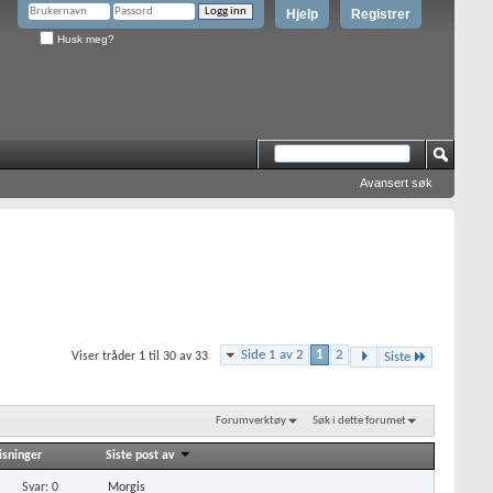
Hjelp
Registrer
Husk meg?
Avansert søk
Side 1 av 2
1
2
Viser tråder 1 til 30 av 33
Siste
Forumverktøy
Søk i dette forumet
isninger
Siste post av
Svar: 0
Morgis