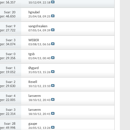
ger: 56.357
10/12/09,
22:18
Svar: 20
hgnubel
ger: 46.650
25/04/18,
09:25
Svar: 9
vangsfreaken
ger: 27.722
07/05/14,
09:39
Svar: 3
WEBER
ger: 34.074
03/08/13,
06:56
Svar: 0
tgsb
ger: 29.356
01/04/13,
00:40
Svar: 1
Øygard
ger: 19.052
31/03/13,
15:26
Svar: 2
Revell
ger: 29.630
10/12/12,
23:10
Svar: 4
larsverm
ger: 22.005
18/10/12,
20:43
Svar: 3
larsverm
ger: 22.314
18/10/12,
20:41
Svar: 28
gaupe
ger: 49.996
26/05/12,
13:26