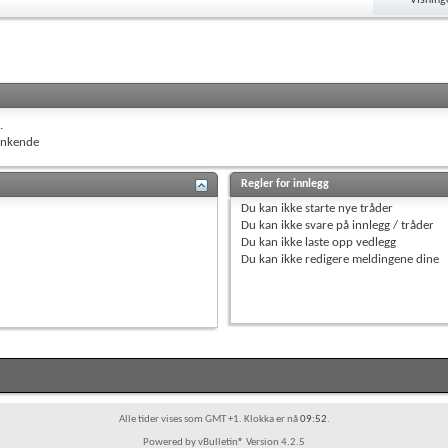
.
nkende
Regler for innlegg
Du
kan ikke
starte nye tråder
Du
kan ikke
svare på innlegg / tråder
Du
kan ikke
laste opp vedlegg
Du
kan ikke
redigere meldingene dine
Alle tider vises som GMT +1. Klokka er nå
09:52
.
Powered by vBulletin® Version 4.2.5