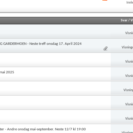
Innl
forumets
RSS
Svar
/
V
Visni
G GARDERMOEN - Neste treff onsdag 17. April 2024
Visning
Visni
 mai 2025
Visni
Visnin
Visni
Visni
er - Andre onsdag mai-september. Neste 12/7 kl 19:00
Visning