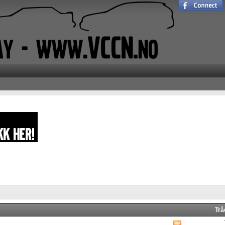
Trå
Vis