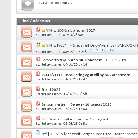
Treff som er gjennomført
Tittel
/
Tråd starter
Viktig:
100-årsjubileum i 2027
Startet av
mrstfu
, 01/03/26 00:11
Viktig:
[VCCN] Månedstreff Oslo/Akershus - BANEKJØRIN
1
2
3
...
36
Startet av
mrstfu
, 03/02/14 21:48
Sommertreff @ Nardo bil, Trondheim - 13. juni 2026
Startet av
aarnes
, 04/03/26 09:14
VCCN & FCN - Banekjøring og utstilling på Gardermoen - 4.
Startet av
aarnes
, 31/03/25 19:47
Treff i 2025
Startet av
aarnes
, 12/02/25 06:58
Sensommertreff i Bergen - 16. august 2025
Startet av
aarnes
, 27/04/25 17:03
Bilia Jessheim søker biler ifm. åpningsfest
Startet av
aarnes
, 05/03/25 08:51
NY! [VCCN] Månedstreff Bergen/Hordaland - Åsane Storsent