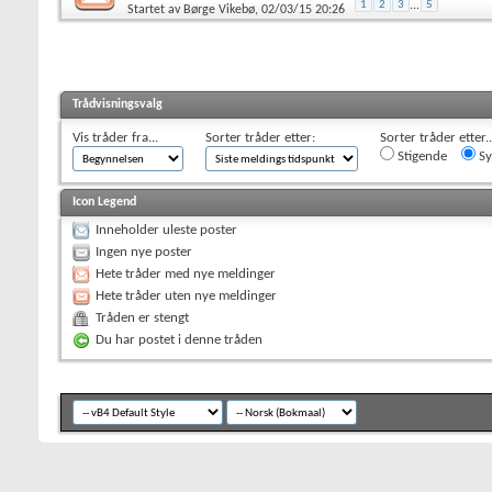
1
2
3
...
5
Startet av
Børge Vikebø
, 02/03/15 20:26
Trådvisningsvalg
Vis tråder fra...
Sorter tråder etter:
Sorter tråder etter..
Stigende
Sy
Icon Legend
Inneholder uleste poster
Ingen nye poster
Hete tråder med nye meldinger
Hete tråder uten nye meldinger
Tråden er stengt
Du har postet i denne tråden