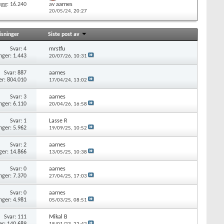
egg: 16.240
av
aarnes
20/05/24,
20:27
isninger
Siste post av
Svar: 4
mrstfu
nger: 1.443
20/07/26,
10:31
Svar: 887
aarnes
er: 804.010
17/04/24,
13:02
Svar: 3
aarnes
nger: 6.110
20/04/26,
16:58
Svar: 1
Lasse R
nger: 5.962
19/09/25,
10:52
Svar: 2
aarnes
ger: 14.866
13/05/25,
10:38
Svar: 0
aarnes
nger: 7.370
27/04/25,
17:03
Svar: 0
aarnes
nger: 4.981
05/03/25,
08:51
Svar: 111
Mikal B
er: 140.689