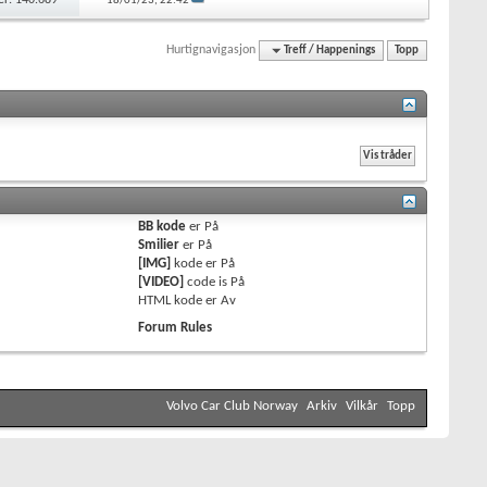
18/01/23,
22:42
Hurtignavigasjon
Treff / Happenings
Topp
BB kode
er
På
Smilier
er
På
[IMG]
kode er
På
[VIDEO]
code is
På
HTML kode er
Av
Forum Rules
Volvo Car Club Norway
Arkiv
Vilkår
Topp