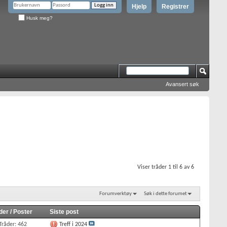
Hjelp
Registrer
Husk meg?
Avansert søk
Viser tråder 1 til 6 av 6
Forumverktøy
Søk i dette forumet
der / Poster
Siste post
Tråder: 462
Treff i 2024