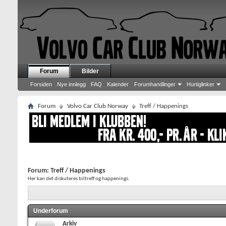
Forum
Bilder
Forsiden
Nye innlegg
FAQ
Kalender
Forumhandlinger
Hurtiglinker
Forum
Volvo Car Club Norway
Treff / Happenings
Forum:
Treff / Happenings
Her kan det diskuteres biltreff og happenings.
Underforum
Arkiv