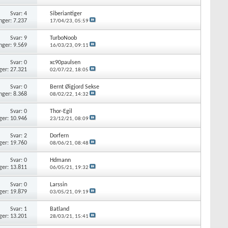
Svar: 4
Siberiantiger
nger: 7.237
17/04/23,
05:59
Svar: 9
TurboNoob
nger: 9.569
16/03/23,
09:11
Svar: 0
xc90paulsen
ger: 27.321
02/07/22,
18:05
Svar: 0
Bernt Øigjord Sekse
nger: 8.368
08/02/22,
14:32
Svar: 0
Thor-Egil
ger: 10.946
23/12/21,
08:09
Svar: 2
Dorfern
ger: 19.760
08/06/21,
08:48
Svar: 0
Hdmann
ger: 13.811
06/05/21,
19:32
Svar: 0
Larssin
ger: 19.879
03/05/21,
09:19
Svar: 1
Batland
ger: 13.201
28/03/21,
15:41