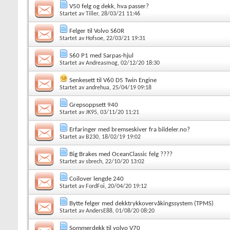
V50 felg og dekk, hva passer?
Startet av
Tiller
, 28/03/21 11:46
Felger til Volvo S60R
Startet av
Hofsoe
, 22/03/21 19:31
S60 P1 med Sarpas-hjul
Startet av
Andreasmog
, 02/12/20 18:30
Senkesett til V60 D5 Twin Engine
Startet av
andrehua
, 25/04/19 09:18
Grepsoppsett 940
Startet av
JK95
, 03/11/20 11:21
Erfaringer med bremseskiver fra bildeler.no?
Startet av
B230
, 18/02/19 19:02
Big Brakes med OceanClassic felg ????
Startet av
sbrech
, 22/10/20 13:02
Coilover lengde 240
Startet av
FordFoi
, 20/04/20 19:12
Bytte felger med dekktrykkovervåkingssystem (TPMS)
Startet av
AndersE88
, 01/08/20 08:20
Sommerdekk til volvo V70