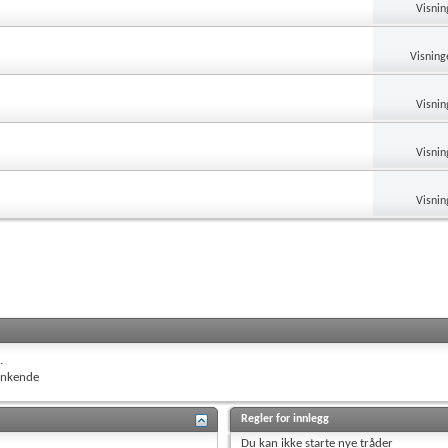
Visnin
Visning
Visnin
Visnin
Visnin
.
nkende
Regler for innlegg
Du
kan ikke
starte nye tråder