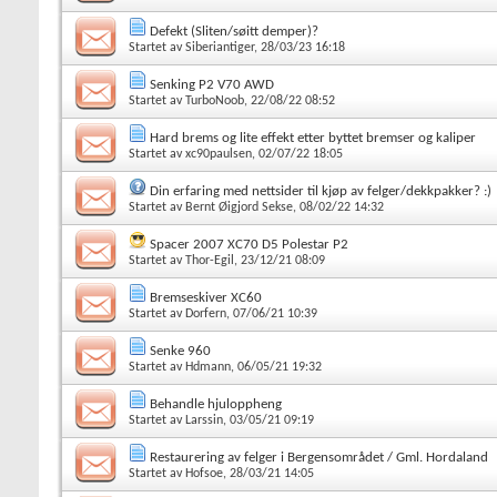
Defekt (Sliten/søitt demper)?
Startet av
Siberiantiger
, 28/03/23 16:18
Senking P2 V70 AWD
Startet av
TurboNoob
, 22/08/22 08:52
Hard brems og lite effekt etter byttet bremser og kaliper
Startet av
xc90paulsen
, 02/07/22 18:05
Din erfaring med nettsider til kjøp av felger/dekkpakker? :)
Startet av
Bernt Øigjord Sekse
, 08/02/22 14:32
Spacer 2007 XC70 D5 Polestar P2
Startet av
Thor-Egil
, 23/12/21 08:09
Bremseskiver XC60
Startet av
Dorfern
, 07/06/21 10:39
Senke 960
Startet av
Hdmann
, 06/05/21 19:32
Behandle hjuloppheng
Startet av
Larssin
, 03/05/21 09:19
Restaurering av felger i Bergensområdet / Gml. Hordaland
Startet av
Hofsoe
, 28/03/21 14:05