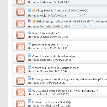
Startet av
Aashome
, 15/12/09 08:01
Viktig:
How To Truetrack på 200\700\900
1
2
3
...
9
Startet av
Kodja
, 24/12/09 00:13
Viktig:Meningsmåling:
Nye JP MK18 8,5X18" fra AFL.no B
1
2
3
...
77
Startet av
Per Turbo
, 30/08/10 06:47
Volvo 240 > Hjultips?
Startet av
Olavxxx
, 26/07/25 01:21
Bærearm spørsmål XC70 -12
Startet av
Larssin
, 30/06/24 14:29
Oversikt over orginale volvo felger
Startet av
ThomasM
, 09/03/22 20:35
Vinterdekk - kjente vs ukjente merker
Startet av
Nitrius
, 02/11/23 12:47
Plutselig lavere bakkeklaring foran og dekkene slites på inn
Startet av
tnuis
, 06/05/23 06:22
V70-10 mod bytte dempere bak, nivå. PLEASE HELP?
Startet av
Arnefles
, 05/05/23 11:20
Coilover fra Myranes Bil & Olja
Startet av
nskracing
, 12/08/12 11:39