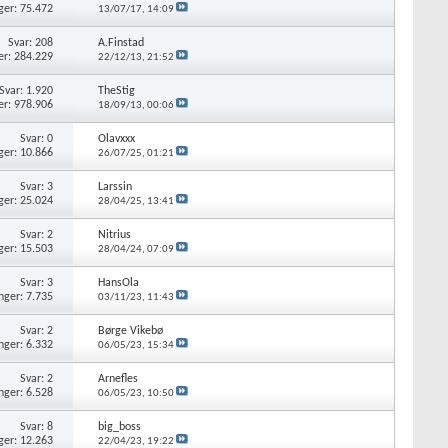
ger: 75.472
13/07/17,
14:09
Svar: 208
A.Finstad
er: 284.229
22/12/13,
21:52
Svar: 1.920
TheStig
er: 978.906
18/09/13,
00:06
Svar: 0
Olavxxx
ger: 10.866
26/07/25,
01:21
Svar: 3
Larssin
ger: 25.024
28/04/25,
13:41
Svar: 2
Nitrius
ger: 15.503
28/04/24,
07:09
Svar: 3
HansOla
nger: 7.735
03/11/23,
11:43
Svar: 2
Børge Vikebø
nger: 6.332
06/05/23,
15:34
Svar: 2
Arnefles
nger: 6.528
06/05/23,
10:50
Svar: 8
big_boss
ger: 12.263
22/04/23,
19:22