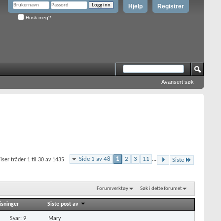
Hjelp
Registrer
Husk meg?
Avansert søk
Side 1 av 48
1
2
3
11
...
iser tråder 1 til 30 av 1435
Siste
Forumverktøy
Søk i dette forumet
isninger
Siste post av
Svar: 9
Mary