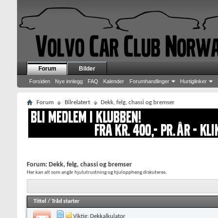
Forum
Bilder
Forsiden
Nye innlegg
FAQ
Kalender
Forumhandlinger
Hurtiglinker
Forum
Bilrelatert
Dekk, felg, chassi og bremser
Forum:
Dekk, felg, chassi og bremser
Her kan alt som angår hjulutrustning og hjuloppheng diskuteres.
Tittel
/
Tråd starter
Viktig:
Dekkalkulator