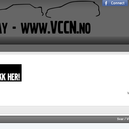
V
Svar
/
V