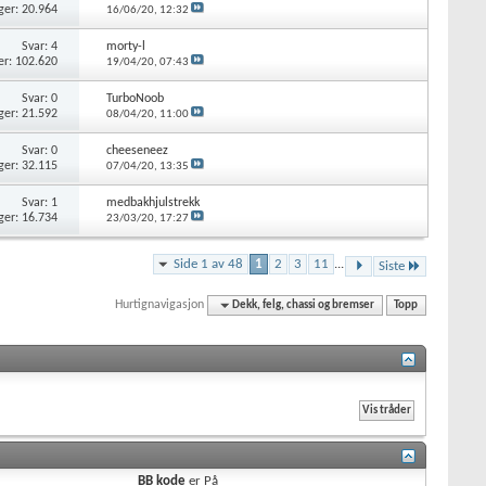
ger: 20.964
16/06/20,
12:32
Svar: 4
morty-l
er: 102.620
19/04/20,
07:43
Svar: 0
TurboNoob
ger: 21.592
08/04/20,
11:00
Svar: 0
cheeseneez
ger: 32.115
07/04/20,
13:35
Svar: 1
medbakhjulstrekk
ger: 16.734
23/03/20,
17:27
Side 1 av 48
1
2
3
11
...
Siste
Hurtignavigasjon
Dekk, felg, chassi og bremser
Topp
BB kode
er
På