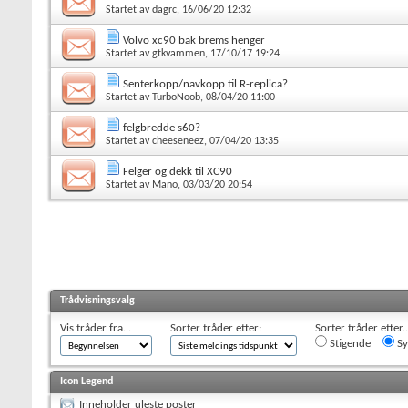
Startet av
dagrc
, 16/06/20 12:32
Volvo xc90 bak brems henger
Startet av
gtkvammen
, 17/10/17 19:24
Senterkopp/navkopp til R-replica?
Startet av
TurboNoob
, 08/04/20 11:00
felgbredde s60?
Startet av
cheeseneez
, 07/04/20 13:35
Felger og dekk til XC90
Startet av
Mano
, 03/03/20 20:54
Trådvisningsvalg
Vis tråder fra...
Sorter tråder etter:
Sorter tråder etter..
Stigende
Sy
Icon Legend
Inneholder uleste poster