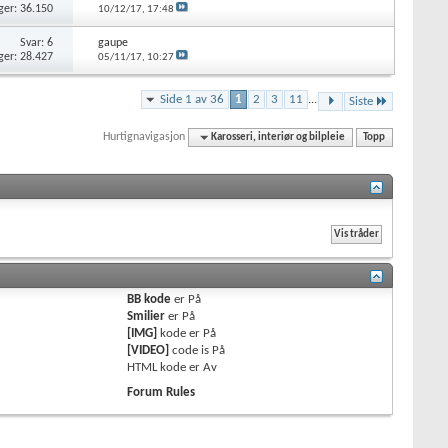
ger: 36.150
10/12/17,
17:48
Svar: 6
gaupe
ger: 28.427
05/11/17,
10:27
Side 1 av 36
1
2
3
11
...
Siste
Hurtignavigasjon
Karosseri, interiør og bilpleie
Topp
BB kode
er
På
Smilier
er
På
[IMG]
kode er
På
[VIDEO]
code is
På
HTML kode er
Av
Forum Rules