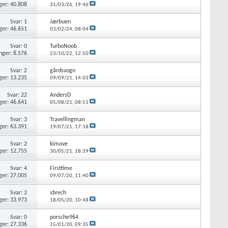
ger: 40.808
31/03/26,
19:46
Svar: 1
Jærbuen
ger: 46.651
03/02/24,
08:04
Svar: 0
TurboNoob
nger: 8.576
23/10/22,
12:50
Svar: 2
gårdsvogn
ger: 13.235
09/09/21,
14:03
Svar: 22
AndersD
ger: 46.641
05/08/21,
08:51
Svar: 3
Travellingman
ger: 63.391
19/07/21,
17:18
Svar: 2
kimove
ger: 12.755
30/05/21,
18:39
Svar: 4
Firsttime
ger: 27.005
09/07/20,
11:40
Svar: 2
sbrech
ger: 33.973
18/05/20,
10:48
Svar: 0
porsche964
ger: 27.336
15/01/20,
09:35