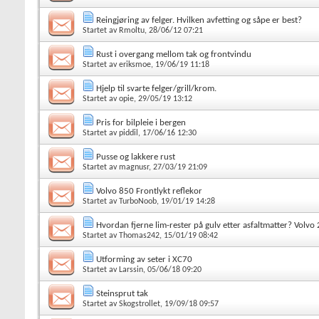
Reingjøring av felger. Hvilken avfetting og såpe er best?
Startet av
Rmoltu
, 28/06/12 07:21
Rust i overgang mellom tak og frontvindu
Startet av
eriksmoe
, 19/06/19 11:18
Hjelp til svarte felger/grill/krom.
Startet av
opie
, 29/05/19 13:12
Pris for bilpleie i bergen
Startet av
piddil
, 17/06/16 12:30
Pusse og lakkere rust
Startet av
magnusr
, 27/03/19 21:09
Volvo 850 Frontlykt reflekor
Startet av
TurboNoob
, 19/01/19 14:28
Hvordan fjerne lim-rester på gulv etter asfaltmatter? Volvo
Startet av
Thomas242
, 15/01/19 08:42
Utforming av seter i XC70
Startet av
Larssin
, 05/06/18 09:20
Steinsprut tak
Startet av
Skogstrollet
, 19/09/18 09:57