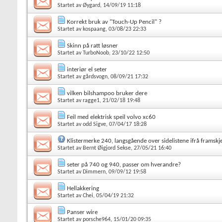
Startet av
Øygard
, 14/09/19 11:18
Korrekt bruk av "Touch-Up Pencil" ?
Startet av
kospaang
, 03/08/23 22:33
Skinn på ratt løsner
Startet av
TurboNoob
, 23/10/22 12:50
interiør el seter
Startet av
gårdsvogn
, 08/09/21 17:32
vilken bilshampoo bruker dere
Startet av
ragge1
, 21/02/18 19:48
Feil med elektrisk speil volvo xc60
Startet av
odd Sigve
, 07/04/17 18:28
Klistermerke 240, langsgående over sidelistene ifrå framskj
Startet av
Bernt Øigjord Sekse
, 27/05/21 16:40
seter på 740 og 940, passer om hverandre?
Startet av
Dimmern
, 09/09/12 19:58
Hellakkering
Startet av
Chei
, 05/04/19 21:32
Panser wire
Startet av
porsche964
, 15/01/20 09:35