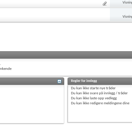
Visnin
Visnin
.
nkende
Regler for innlegg
Du
kan ikke
starte nye tråder
Du
kan ikke
svare på innlegg / tråder
Du
kan ikke
laste opp vedlegg
Du
kan ikke
redigere meldingene dine