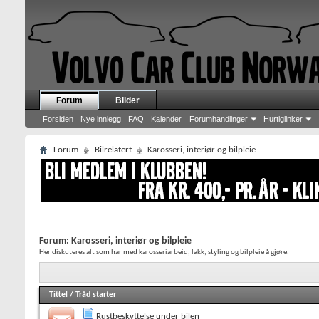
Forum
Bilder
Forsiden
Nye innlegg
FAQ
Kalender
Forumhandlinger
Hurtiglinker
Forum
Bilrelatert
Karosseri, interiør og bilpleie
Forum:
Karosseri, interiør og bilpleie
Her diskuteres alt som har med karosseriarbeid, lakk, styling og bilpleie å gjøre.
Tittel
/
Tråd starter
Rustbeskyttelse under bilen