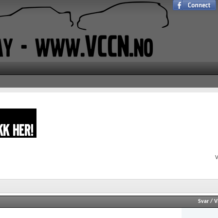
V
Svar
/
V