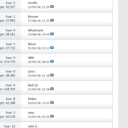
Svar: 3
mrstfu
ger: 32.327
12/09/18,
11:39
Svar: 1
kimove
ger: 27.892
17/08/18,
11:31
Svar: 0
Nilsemann
ger: 28.561
13/08/18,
19:49
Svar: 5
kimar
ger: 27.712
01/05/18,
21:13
Svar: 0
HKN
er: 174.770
20/04/18,
08:01
Svar: 0
Limo
ger: 38.585
19/04/18,
21:18
Svar: 4
kjeti-j2
er: 158.709
21/03/18,
21:58
Svar: 8
Petter
ger: 42.188
20/03/18,
13:41
Svar: 5
noxz
ger: 43.576
21/02/18,
02:02
Svar: 12
Julie G