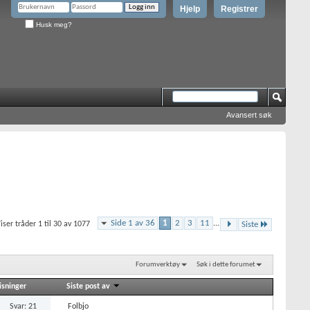
Hjelp
Registrer
Husk meg?
Avansert søk
Side 1 av 36
1
2
3
11
...
iser tråder 1 til 30 av 1077
Siste
Forumverktøy
Søk i dette forumet
isninger
Siste post av
Svar: 21
Folbjo