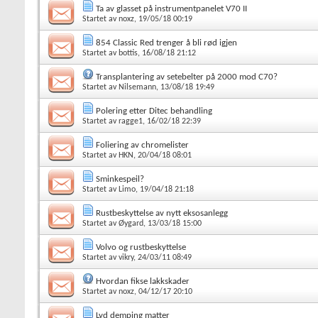
Ta av glasset på instrumentpanelet V70 II
Startet av
noxz
, 19/05/18 00:19
854 Classic Red trenger å bli rød igjen
Startet av
bottis
, 16/08/18 21:12
Transplantering av setebelter på 2000 mod C70?
Startet av
Nilsemann
, 13/08/18 19:49
Polering etter Ditec behandling
Startet av
ragge1
, 16/02/18 22:39
Foliering av chromelister
Startet av
HKN
, 20/04/18 08:01
Sminkespeil?
Startet av
Limo
, 19/04/18 21:18
Rustbeskyttelse av nytt eksosanlegg
Startet av
Øygard
, 13/03/18 15:00
Volvo og rustbeskyttelse
Startet av
vikry
, 24/03/11 08:49
Hvordan fikse lakkskader
Startet av
noxz
, 04/12/17 20:10
Lyd demping matter