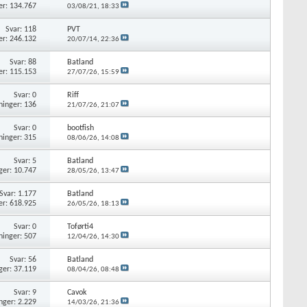
er: 134.767
03/08/21,
18:33
Svar: 118
PVT
er: 246.132
20/07/14,
22:36
Svar: 88
Batland
er: 115.153
27/07/26,
15:59
Svar: 0
Riff
ninger: 136
21/07/26,
21:07
Svar: 0
bootfish
ninger: 315
08/06/26,
14:08
Svar: 5
Batland
ger: 10.747
28/05/26,
13:47
Svar: 1.177
Batland
er: 618.925
26/05/26,
18:13
Svar: 0
Toførti4
ninger: 507
12/04/26,
14:30
Svar: 56
Batland
ger: 37.119
08/04/26,
08:48
Svar: 9
Cavok
nger: 2.229
14/03/26,
21:36