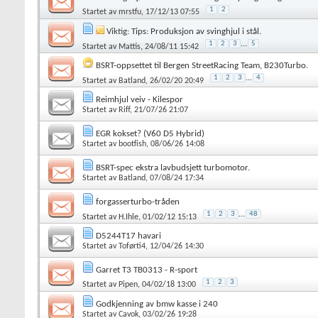
1
2
Startet av
mrstfu
, 17/12/13 07:55
Viktig:
Tips: Produksjon av svinghjul i stål.
1
2
3
...
5
Startet av
Mattis
, 24/08/11 15:42
BSRT-oppsettet til Bergen StreetRacing Team, B230Turbo.
1
2
3
...
4
Startet av
Batland
, 26/02/20 20:49
Reimhjul veiv - Kilespor
Startet av
Riff
, 21/07/26 21:07
EGR kokset? (V60 D5 Hybrid)
Startet av
bootfish
, 08/06/26 14:08
BSRT-spec ekstra lavbudsjett turbomotor.
Startet av
Batland
, 07/08/24 17:34
forgasserturbo-tråden
1
2
3
...
48
Startet av
H.Ihle
, 01/02/12 15:13
D5244T17 havari
Startet av
Toførti4
, 12/04/26 14:30
Garret T3 TB0313 - R-sport
1
2
3
Startet av
Pipen
, 04/02/18 13:00
Godkjenning av bmw kasse i 240
Startet av
Cavok
, 03/02/26 19:28