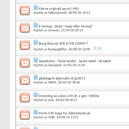
Fjerne orginalt sprut i 940
Startet av
OdinGjelseth
, 26/09/20 10:13
E-innsug.. dyser i topp eller innsug?
Startet av
Jimmen
, 21/09/20 09:14
Borg Warner EFR 6758 230FK??
1
2
Startet av
KardangKiller
, 20/08/20 22:00
Speeduino - Tunerstudio - Spark tabel - Ve tabel
Startet av
oleoyvind
, 12/05/20 21:44
glidelagret alternativ til gt3071
Startet av
HWM
, 16/02/20 18:46
trimming av volvo v70 d5 2 gen /185hk
Startet av
wex
, 20/02/20 00:51
Porte 530 topp for båtmotorbruk
Startet av
TMB
, 24/04/19 13:55